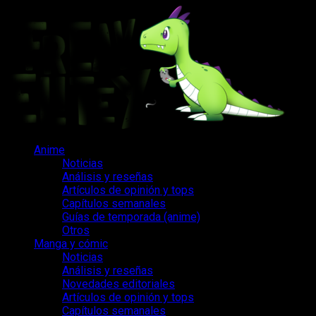
Saltar
al
contenido
Menú
Anime
principal
Noticias
Análisis y reseñas
Artículos de opinión y tops
Capítulos semanales
Guías de temporada (anime)
Otros
Manga y cómic
Noticias
Análisis y reseñas
Novedades editoriales
Artículos de opinión y tops
Capítulos semanales