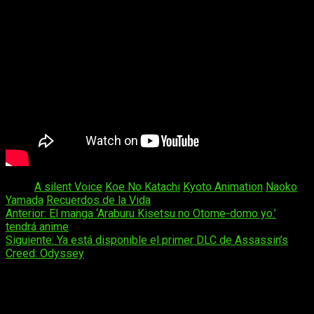
Tags:
A silent Voice
Koe No Katachi
Kyoto Animation
Naoko
Yamada
Recuerdos de la Vida
Navegación
Anterior:
El manga ‘Araburu Kisetsu no Otome-domo yo.’
tendrá anime
de
Siguiente:
Ya está disponible el primer DLC de Assassin’s
entradas
Creed: Odyssey
Deja una respuesta
Tu dirección de correo electrónico no será publicada.
Los