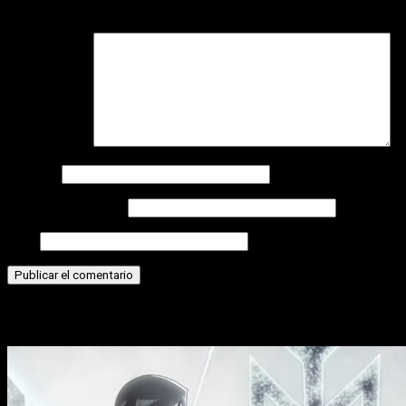
campos obligatorios están marcados con
*
Comentario
*
Nombre
Correo electrónico
Web
Historias relacionadas