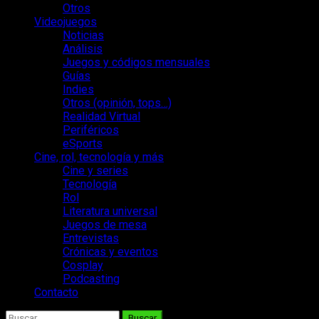
Otros
Videojuegos
Noticias
Análisis
Juegos y códigos mensuales
Guías
Indies
Otros (opinión, tops…)
Realidad Virtual
Periféricos
eSports
Cine, rol, tecnología y más
Cine y series
Tecnología
Rol
Literatura universal
Juegos de mesa
Entrevistas
Crónicas y eventos
Cosplay
Podcasting
Contacto
Buscar: