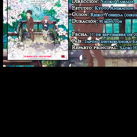
¡Muy buenas amigos y amigas! Con motivo del Día
Internacional de la Discapacidad en el día de hoy os traigo la
reseña de
A Silent Voice
. Para muchos, una de las mejores
películas anime de tiempos recientes y una de las más
alabadas actualmente por la crítica dentro del mundo del
anime.
Sinopsis:
La historia gira en torno a Shōko
Nishimiya, una estudiante de primaria que es
sorda de nacimiento y que al cambiarse de
colegio comienza a recibir acoso escolar por