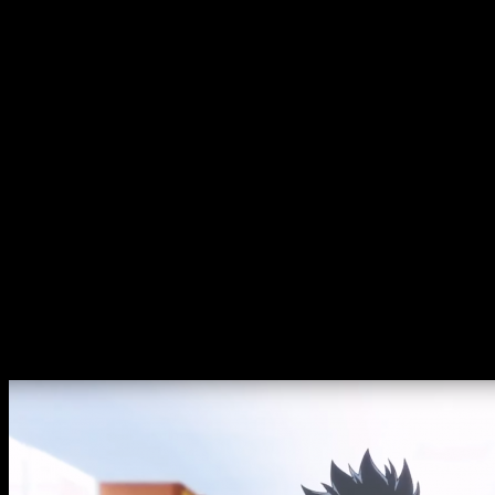
amigos. Sin embargo, un día todo cambia con la entrada en su
clase de una nueva estudiante: Shōko Nishimiya, quien
despierta su interés al ser una niña sorda.
A pesar de su discapacidad hace todo lo posible por vivir
normalmente y relacionarse con la clase. No obstante,
algunos de sus compañeros llegan a creer que su presencia
está trastornando el equilibrio social al pensar que ella lo
está imponiendo a través de su discapacidad. Shoya, que la
considera una extraña, comienza a intimidarla y acosarla sin
fin. Dichos actos empezarán a volverse en su contra; empieza
a sufrir el acoso de los que eran sus amigos hasta tal punto
de quedarse completamente solo. Para poder aliviar el
enorme sufrimiento al que se ha sometido desde entonces,
finalmente no se suicida debido a la falta de «valor». Será
entonces cuando verá de nuevo a Nishimiya para intentar
arreglar lo que él destruyó.