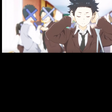
Crítica al desinterés del sistema educativo nipón
Sin duda alguna estamos ante una obra maestra en todos sus
sentidos. Y no lo digo solamente yo, sino muchos medios
especializados en el séptimo arte. Antes de ver esta película
sabía que era buena y que probablemente me iba a gustar
basándome en su sinopsis, pero no me esperaba que
superase todas mis expectativas. Empezaremos a analizar
este largometraje desde el principio de la historia.
Vemos claramente que el desencadenante de la trama y el