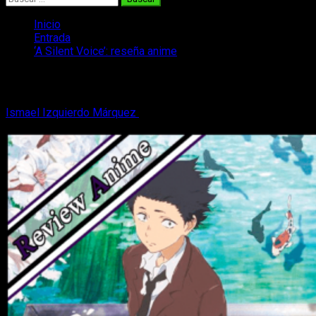
Inicio
Entrada
‘A Silent Voice’: reseña anime
‘A Silent Voice’: reseña anime
Ismael Izquierdo Márquez
4 de diciembre, 2018
6 minutos de
lectura