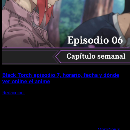
Black Torch episodio 7, horario, fecha y dónde
ver online el anime
Redacción
8 de agosto, 2026
X
Facebook
Instagram
Youtube
Copyright © Todos los derechos reservados.
|
MoreNews