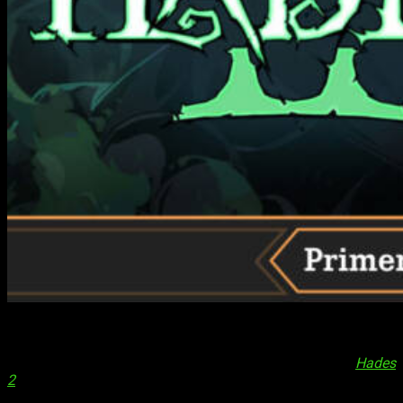
Nos tomó más de 30 horas de
gameplay
para darnos cuenta
de todo lo que falta por recorrer. Y es que, mientras
preparábamos nuestras
primeras impresiones
sobre
Hades
2
y su
acceso anticipado
, no solo rompió las previsiones
respecto a su anterior entrega, sino que todo lo que presenta