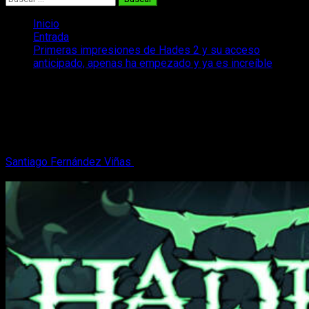
Inicio
Entrada
Primeras impresiones de Hades 2 y su acceso
anticipado, apenas ha empezado y ya es increíble
Primeras impresiones de Hades 2 y su
acceso anticipado, apenas ha
empezado y ya es increíble
Santiago Fernández Viñas
17 de mayo, 2024
5 minutos de
lectura