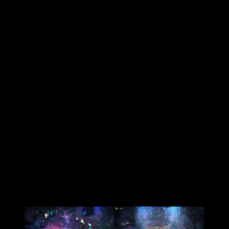
Es ahora, que luego de unos años, nos volveremos al alzar de
armas contra nuestro árbol genealógico, esta vez, en los pies
de la aguerrida Melínoe, nada menos que la princesa del
inframundo, quien tuvo la desgracia de nacer durante el
conflicto de los dioses contra los titanes, quienes liderados
por Cronos, la representación del tiempo, tomó por la fuerza
los aposentos de Hades y a su familia consigo.
Ahora,
Melínoe
, entrenada en la noche por
Hécate, la bruja
de las penumbras
, se embarcará para luchar, al igual que su
hermano, contra todo lo que le lancen para alcanzar a Cronos
y poner fin a su tiranía, así deba matarle una y otra vez. A
partir de aquí, la misma premisa de siempre, pero ese no es
el estilo de
Supergiant
.
Primeras impresiones de Hades 2 y su
acceso anticipado, fúndete con la
noche y prepárate para luchar