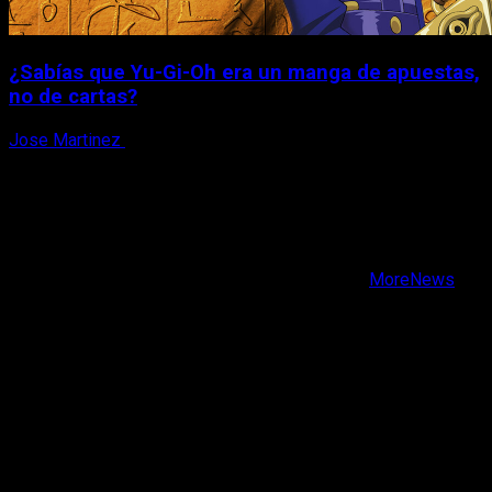
¿Sabías que Yu-Gi-Oh era un manga de apuestas,
no de cartas?
Jose Martinez
6 de agosto, 2026
X
Facebook
Instagram
Youtube
Copyright © Todos los derechos reservados.
|
MoreNews
por AF themes.