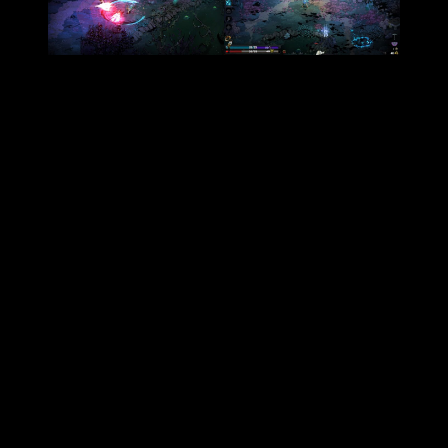
Como primer contacto en el universo de
Hades 2
, notaremos
al instante como lo familiar y lo nuevo se fusionan en gran
armonía. Es sencillo comprender como funciona todo si
jugaste a su anterior título, pero al momento de jugar, se
presentan mecánicas renovadas, complejas y que dan lugar a
diversidad de opciones, hechizos, habilidades renovadas y
una protagonista con una esencia diferente de su antecesor.
Asimismo, sabemos desde un inicio que
Zagreo y Melínoe
comparten sangre, pero son completamente diferentes, de
por sí sus armas y sus mecánicas, apenas se parecen, la
princesa del inframundo, con una personalidad más reservada
y calculadora, tiene a disposición
un arsenal de armas que
combinadas con poder mágico
, permitirán al jugador hacer
estragos a su manera, sumado a su fluido movimiento, la
hacen única.
Respecto al
gameplay
,
la base sigue igual
, tendremos que
aventurarnos por los diversos pisos, repartiendo muerte a
todo obstáculo que se nos interponga, mientras conseguimos