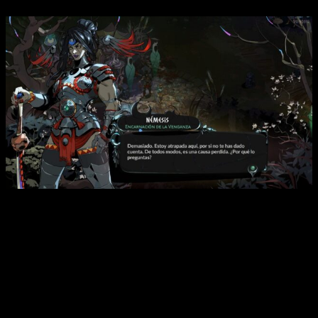
Hades 2 es casi una compra obligatoria si se busca un título
cuyo mundo te atrape mientras te pierdes en su universo y
disfrutas de la acción. Rápido, enérgico y con mucho
contenido, momentos hilarantes y épicos, incluso con zonas
de las que aún no están reveladas, pero formarán parte de la
versión final, un título que pese a lanzar una versión temprana,
dejó contentos a muchos fanáticos.
Ya puedes adquirir
Hades 2
en acceso anticipado en la tienda