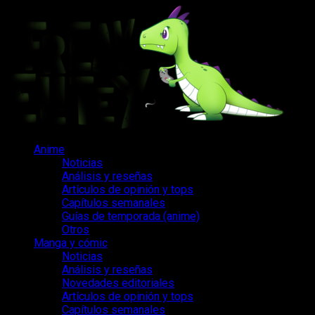
Saltar
al
contenido
Menú
Anime
principal
Noticias
Análisis y reseñas
Artículos de opinión y tops
Capítulos semanales
Guías de temporada (anime)
Otros
Manga y cómic
Noticias
Análisis y reseñas
Novedades editoriales
Artículos de opinión y tops
Capítulos semanales