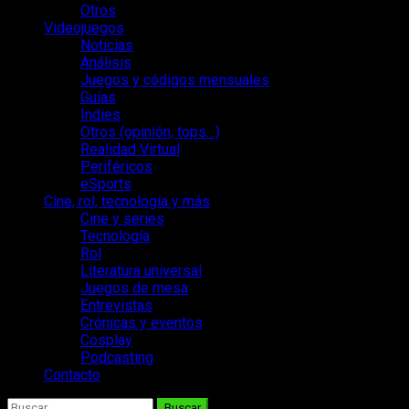
Otros
Videojuegos
Noticias
Análisis
Juegos y códigos mensuales
Guías
Indies
Otros (opinión, tops…)
Realidad Virtual
Periféricos
eSports
Cine, rol, tecnología y más
Cine y series
Tecnología
Rol
Literatura universal
Juegos de mesa
Entrevistas
Crónicas y eventos
Cosplay
Podcasting
Contacto
Buscar: