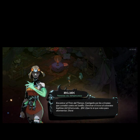
mejoras y bendiciones por parte de los viejos y nuevos
dioses presentados en esta entrega. Además de todas las
mecánicas interesantes, como las armaduras o los
encantamientos y mucho más que recomendamos conocer
jugando.
Una ambientación trabajada de manera sublime
Por supuesto, no podemos dejar de lado este apartado.
Cuando se habla de
Hades
, además de su emocionante