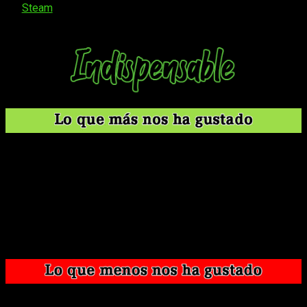
de
Steam
o en Epic Games Store, para comenzar tu cruzada
contra el titán del tiempo y dar muerte a Cronos.
Gameplay que no pierde la esencia de su título anterior,
pero sí la renueva.
Personajes increíbles y diseños espectaculares.
Apartado visual y ambientación magnífica.
Mucho contenido, trabajado de manera completa pese a
ser un Acceso Anticipado.
Música sensacional, trabajado con la firma de
Supergiant.
Algunos aspectos técnicos y mecánicas que pueden