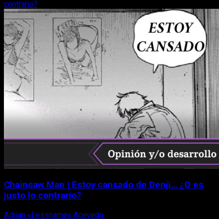
contrario?
Chainsaw Man | Estoy cansado de Denji… ¿O es
justo lo contrario?
Adrian «Lessname» Acevedo
30 de noviembre, 2022