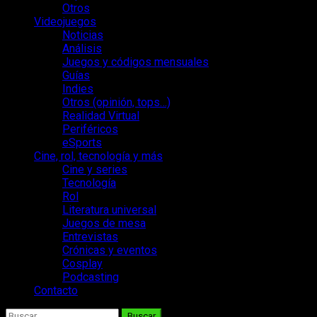
Otros
Videojuegos
Noticias
Análisis
Juegos y códigos mensuales
Guías
Indies
Otros (opinión, tops…)
Realidad Virtual
Periféricos
eSports
Cine, rol, tecnología y más
Cine y series
Tecnología
Rol
Literatura universal
Juegos de mesa
Entrevistas
Crónicas y eventos
Cosplay
Podcasting
Contacto
Buscar: