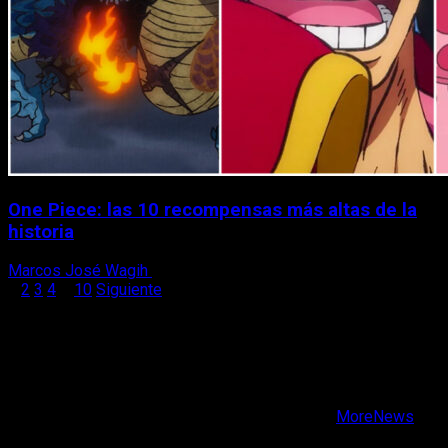
One Piece: las 10 recompensas más altas de la
historia
Marcos José Wagih
22 de julio, 2022
Paginación
1
2
3
4
…
10
Siguiente
de
X
Facebook
entradas
Instagram
Youtube
Copyright © Todos los derechos reservados.
|
MoreNews
por AF themes.