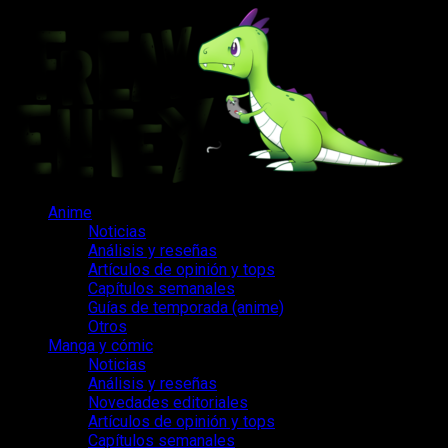
Saltar
al
contenido
Menú
Anime
principal
Noticias
Análisis y reseñas
Artículos de opinión y tops
Capítulos semanales
Guías de temporada (anime)
Otros
Manga y cómic
Noticias
Análisis y reseñas
Novedades editoriales
Artículos de opinión y tops
Capítulos semanales