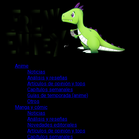
Saltar
al
contenido
Menú
Anime
principal
Noticias
Análisis y reseñas
Artículos de opinión y tops
Capítulos semanales
Guías de temporada (anime)
Otros
Manga y cómic
Noticias
Análisis y reseñas
Novedades editoriales
Artículos de opinión y tops
Capítulos semanales