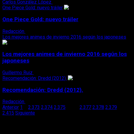
Carlos González López
22 de marzo, 2016
One Piece Gold: nuevo tráiler
One Piece Gold: nuevo tráiler
Redacción
22 de marzo, 2016
Los mejores animes de invierno 2016 según los japoneses
Los mejores animes de invierno 2016 según los
japoneses
Guillermo Ruiz
22 de marzo, 2016
Recomendación: Dredd (2012).
Recomendación: Dredd (2012).
Redacción
21 de marzo, 2016
Paginación
Anterior
1
…
2.373
2.374
2.375
2.376
2.377
2.378
2.379
…
2.415
Siguiente
de
X
entradas
Facebook