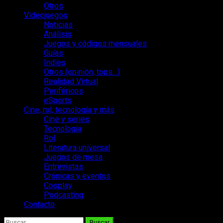
Otros
Videojuegos
Noticias
Análisis
Juegos y códigos mensuales
Guías
Indies
Otros (opinión, tops…)
Realidad Virtual
Periféricos
eSports
Cine, rol, tecnología y más
Cine y series
Tecnología
Rol
Literatura universal
Juegos de mesa
Entrevistas
Crónicas y eventos
Cosplay
Podcasting
Contacto
Buscar: