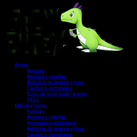
Saltar
al
contenido
Menú
Anime
principal
Noticias
Análisis y reseñas
Artículos de opinión y tops
Capítulos semanales
Guías de temporada (anime)
Otros
Manga y cómic
Noticias
Análisis y reseñas
Novedades editoriales
Artículos de opinión y tops
Capítulos semanales