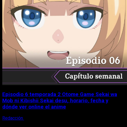
Episodio 6 temporada 2 Otome Game Sekai wa
Mob ni Kibishii Sekai desu, horario, fecha y
dónde ver online el anime
Redacción
5 de agosto, 2026