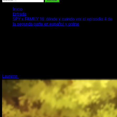
Inicio
Entrada
SPY x FAMILY 16: dónde y cuándo ver el episodio 4 de
la segunda parte en español y online
SPY x FAMILY 16: dónde y cuándo ver
el episodio 4 de la segunda parte en
español y online
SPY x FAMILY 16 ya tiene fecha y lugar de emisión y os lo
contamos todo para que podamos disfrutar del nuevo
capítulo una semana más.
Lauriimn
15 de octubre, 2022
4 minutos de lectura