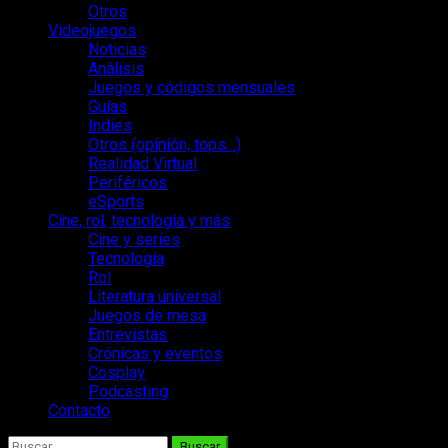
Otros
Videojuegos
Noticias
Análisis
Juegos y códigos mensuales
Guías
Indies
Otros (opinión, tops…)
Realidad Virtual
Periféricos
eSports
Cine, rol, tecnología y más
Cine y series
Tecnología
Rol
Literatura universal
Juegos de mesa
Entrevistas
Crónicas y eventos
Cosplay
Podcasting
Contacto
Buscar: