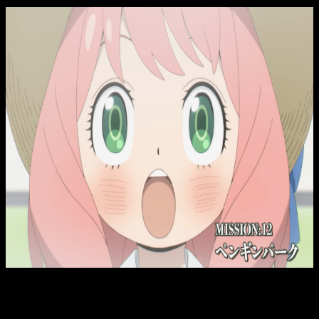
SPY x FAMILY 16: dónde y cuándo ver el episodio 4 de la
segunda parte en español y online
Dónde y cuándo ver
SPY x FAMILY
16