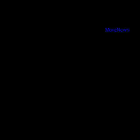
X
Facebook
Instagram
Youtube
Copyright © Todos los derechos reservados.
|
MoreNews
por AF themes.