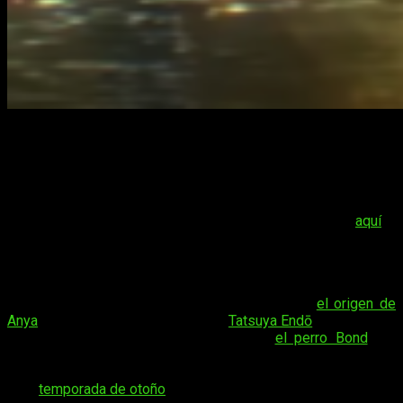
Cada semana vuelve nuestra familia preferida, los Forger. Y
es que
SPY x FAMILY
lo está petando esta temporada otra
vez, así que, para que no os perdáis ni un minuto os traemos
el dónde y cuándo ver
SPY x FAMILY
16 o lo que es lo mismo,
el capítulo 4 de la Segunda Parte de la Primera Temporada (si
esto os hace la cabeza un lío, tenemos una explicación
aquí
).
Ahora mismo os contamos dónde poder disfrutar de esta
entrañable serie y cuándo se emite el capítulo, pero antes, si
ya conocéis
SPY x FAMILY
y queréis saber más de la serie y
de su autor podéis leer nuestro artículo sobre
el origen de
Anya
, el que dedicamos a su autor,
Tatsuya Endō
y la novedad
sobre el nuevo miembro de la familia,
el perro Bond
. Os
dejamos también al final del artículo la sinopsis de
SPY x
FAMILY
, una de nuestras recomendaciones de los animes de
esta
temporada de otoño
.