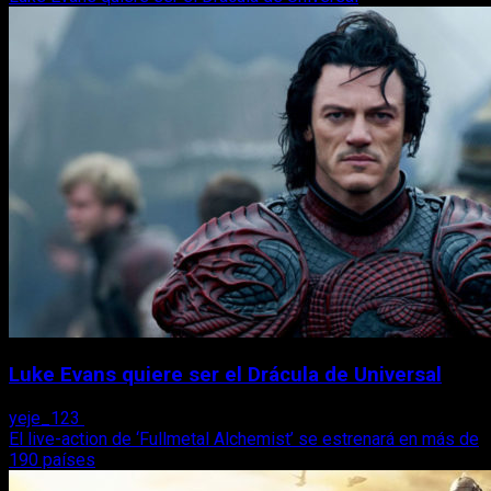
Luke Evans quiere ser el Drácula de Universal
yeje_123
26 de octubre, 2017
El live-action de ‘Fullmetal Alchemist’ se estrenará en más de
190 países