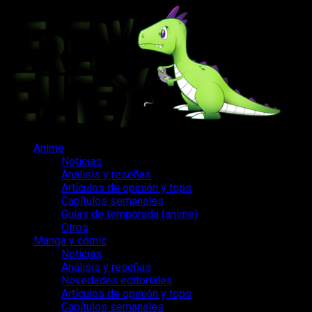
Saltar
al
contenido
Menú
Anime
principal
Noticias
Análisis y reseñas
Artículos de opinión y tops
Capítulos semanales
Guías de temporada (anime)
Otros
Manga y cómic
Noticias
Análisis y reseñas
Novedades editoriales
Artículos de opinión y tops
Capítulos semanales