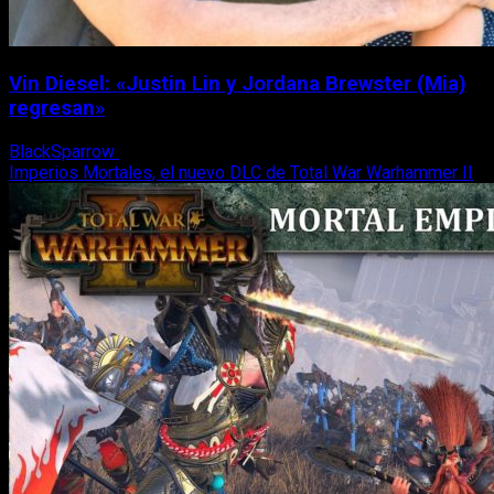
Vin Diesel: «Justin Lin y Jordana Brewster (Mia)
regresan»
BlackSparrow
27 de octubre, 2017
Imperios Mortales, el nuevo DLC de Total War Warhammer II