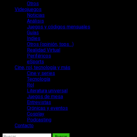
Otros
Videojuegos
Noticias
Análisis
Juegos y códigos mensuales
Guías
Indies
Otros (opinión, tops…)
Realidad Virtual
Periféricos
eSports
Cine, rol, tecnología y más
Cine y series
Tecnología
Rol
Literatura universal
Juegos de mesa
Entrevistas
Crónicas y eventos
Cosplay
Podcasting
Contacto
Buscar: