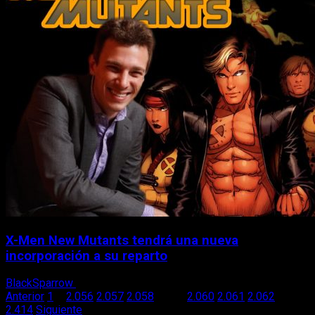
X-Men New Mutants tendrá una nueva
incorporación a su reparto
BlackSparrow
26 de octubre, 2017
Paginación
Anterior
1
…
2.056
2.057
2.058
2.059
2.060
2.061
2.062
…
2.414
Siguiente