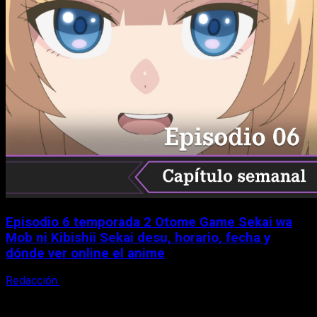
Episodio 6 temporada 2 Otome Game Sekai wa
Mob ni Kibishii Sekai desu, horario, fecha y
dónde ver online el anime
Redacción
5 de agosto, 2026
X