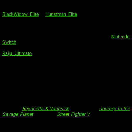
¡Hola, muy buenas amantes de los videojuegos! Tras
deleitarnos con la sobrecogedora puesta en escena de
BlackWidow Elite
y
Hunstman Elite
, pasando por Kiyo, toca
volver a la que, a día de hoy, es una de mis plataformas —que
no la única— de juego preferidas: PlayStation 4.
Acostumbrado a la inherente precisión de mi ordenador
sobremesa y/o a la sempiterna comodidad de
Nintendo
Switch
, resultaba extraño volver a la hija predilecta de Sony.
En cierto modo, la verdad, era debido a mi experiencia con
Raiju Ultimate
, un mando de corte profesional demasiado
cómodo para ser cierto; regresar al DualShock original no era
plato de buen grado.
Fue en ese entonces cuando, por azares del destino, terminé
descubriendo Razer Raiju Tournament Edition, una variante
muy similar en diseño al ya mencionado Raiju. Más
concretamente, me topé con su variante Quartz. Haciendo
oídos sordos de comentarios enfocados al color más que al
diseño o sus característicos, me embarqué en una peculiar
aventura:
Bayonetta & Vanquish
,
Battlefield 1,
Journey to the
Savage Planet
,
Fortnite
y
Street Fighter V
hicieron las veces
de conejillo de indias.. Y vaya resultado. Hoy os he querido
traer mis impresiones al respecto pero, como viene siendo
habitual, lo haré desde un enfoque más práctico dejando, a un