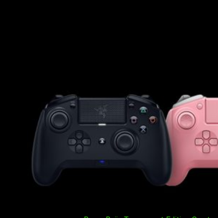
lado, el apartado técnico. Quiero, con esto, expresaros mi
verdadera experiencia de juego. Me apoyaré en ciertas
características, claro esta, pero no será el eje de este mi
presente análisis.
Razer Raiju Tournament Edition Quartz