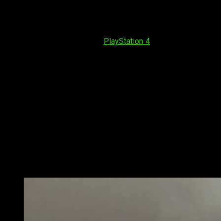
grado de adaptabilidad.
La nota negativa queda establecida por su conectividad, pues
a veces le cuesta sincronizarse. Además, configurar el modo
inalámbrico ya sea en PC o
PlayStation 4
(se puede usar en
ambas plataformas) puede ser algo complicado. Además,
posee ciertos problemas de incompatibilidad. Por ejemplo,
cuando he querido activar el uso a distancia de PS4 en mi PC
y he conectado el mando vía USB al ordenador con su función
inalámbrica en PS4 activa… No era posible. Terminaba por
desincronizarse de mi consola, lo cual hacía muy complicado
el tramite. Al final se puede ejecutar, pero resulta un tanto
complicado. Tampoco incluye sensor de movimiento ni
altavoz, lo cual nos ha sorprendido.
Análisis Razer Raiju Tournament
Edition, conclusiones