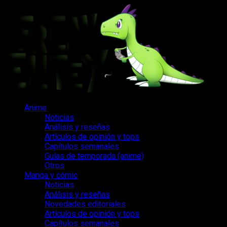
Saltar
al
contenido
Menú
Anime
principal
Noticias
Análisis y reseñas
Artículos de opinión y tops
Capítulos semanales
Guías de temporada (anime)
Otros
Manga y cómic
Noticias
Análisis y reseñas
Novedades editoriales
Artículos de opinión y tops
Capítulos semanales