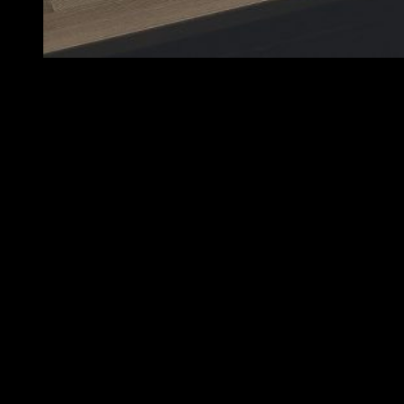
Análisis Razer Raiju Tournament Edition
Siendo breve, Raiju Ultimate, el Tournament Edition es un
periférico de altísimo nivel que encuentra su mayor pega en
su precio. Las prestaciones que ofrece, así como la calidad
de sus componentes, su grado de personalización, su gran
adaptabilidad, lo convierten en un aliado muy fiable en
cualquier tipo de género. En última instancia, los problemas a
la hora de conectarse a ciertos dispositivos vía Bluetooth
puede llegar a ser bastante molesta, pero no empañan su
excelente rendimiento como periférico de alto rendimiento.
Especificaciones técnicas
Funciona con PS4 y PC (Windows® 7 y superiores).
Bluetooth/Conexión por cable.
Aplicación móvil para una sencilla configuración para
iOS 9.0 y Android 6.0 (o superior).
Distribución ergonómica de los cuatro botones
multifunción.