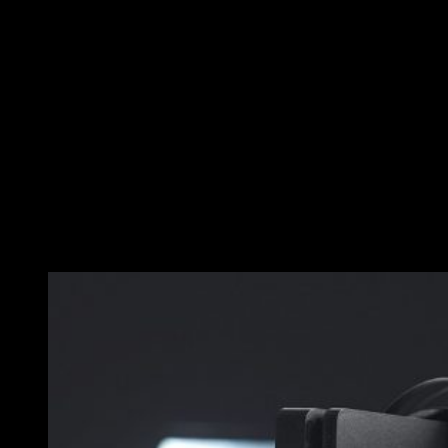
que he probado a día de hoy.
Se adapta muy bien a la mano y la presencia de los botones
adicionales permite un estilo de juego mucho más
personalizado. No obstante, es importante tener en cuenta
que se puede configurar la función de cada botón. ¿Cómo?
Muy sencillo: a través de la aplicación de móvil oficial. Con
esta podremos bloquear las palancas adicionales, otorgarles
una función adicional y/o configurar todo a nuestro gusto. Es
importante, pues es cierto que puede resultar demasiado
fácil pulsar por error alguno de los gatillos traseros.
Un nuevo nivel de juego