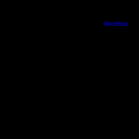
Facebook
Instagram
Youtube
Copyright © Todos los derechos reservados.
|
MoreNews
por AF themes.