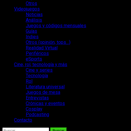
Otros
Videojuegos
Noticias
Análisis
Juegos y códigos mensuales
Guías
Indies
Otros (opinión, tops…)
Realidad Virtual
Periféricos
eSports
Cine, rol, tecnología y más
Cine y series
Tecnología
Rol
Literatura universal
Juegos de mesa
Entrevistas
Crónicas y eventos
Cosplay
Podcasting
Contacto
Buscar: