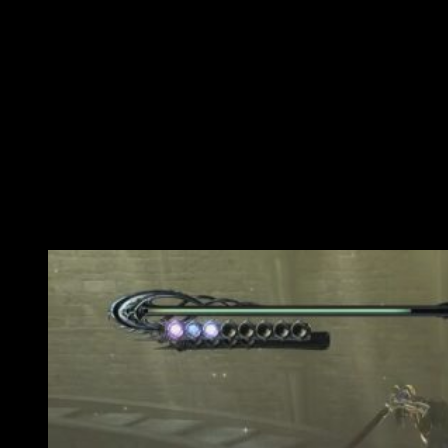
refresco, aun bajo el imperativo yugo de los 30 fps que
ofrece PS4 en su versión normal, era excelente. Ambos
títulos han respondido a la perfección sin problema de
rendimiento alguno. Asimismo, los tiempos de carga eran
muy bajos. La sensación de juego es buena. Muy buena.
Vanquish
, por sus propias especificaciones, no destaca
como su contraparte brujeril. Con todo, ha sabido cumplir con
todas mis expectativas. Por ende,
el recopilatorio mejora
de forma notable el rendimiento respecto a las
versiones originales
.
Tiempo Brujo