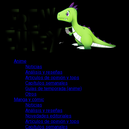
Saltar
al
contenido
Menú
Anime
principal
Noticias
Análisis y reseñas
Artículos de opinión y tops
Capítulos semanales
Guías de temporada (anime)
Otros
Manga y cómic
Noticias
Análisis y reseñas
Novedades editoriales
Artículos de opinión y tops
Capítulos semanales