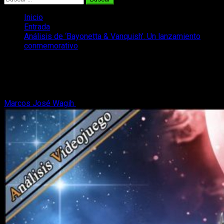
Inicio
Entrada
Análisis de ‘Bayonetta & Vanquish’. Un lanzamiento
conmemorativo
Análisis de ‘Bayonetta & Vanquish’. Un
lanzamiento conmemorativo
Marcos José Wagih
17 de febrero, 2020
7 minutos de lectura