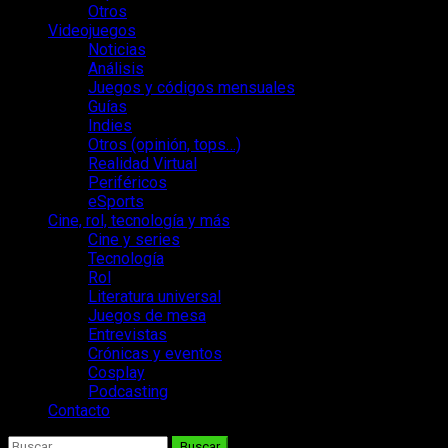
Otros
Videojuegos
Noticias
Análisis
Juegos y códigos mensuales
Guías
Indies
Otros (opinión, tops…)
Realidad Virtual
Periféricos
eSports
Cine, rol, tecnología y más
Cine y series
Tecnología
Rol
Literatura universal
Juegos de mesa
Entrevistas
Crónicas y eventos
Cosplay
Podcasting
Contacto
Buscar: