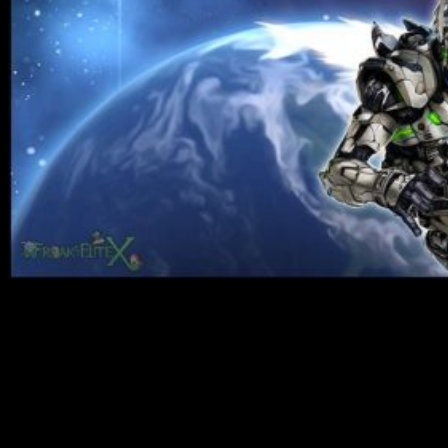
¡Hola, muy buenas amantes de los videojuegos! Vaya que sí
pasa el tiempo. Parece que fue ayer cuando
Bayonetta
aterrizó en nuestras plataformas de juego. Y más de lo
mismo con
Vanquish
. Parece que fue ayer, pero han pasado
diez años desde que se produjo su lanzamiento. Y, sin
embargo, aquí estamos, hablando de ellos, abriendo el baúl
de los recuerdos. La ocasión lo merece, de eso no cabe duda,
y es que por fin ha salido al mercado
Bayonetta & Vanquish