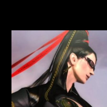
realizados, etc. Dicho esto, y sin más dilación, comencemos.
th
Bayonetta & Vanquish 10
Anniversary
Edition