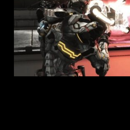
Una de las grandes premisas de
Bayonetta & Vanquish
es su
definición como «
remaster
». Aun siendo un término de sobras
conocido, os lo explicaré con brevedad. Una remasterización
es un proceso mediante el cual se trata de mejorar la calidad
del sonido y/o imagen de un máster, es decir, de un producto
original. Por consiguiente, un
remaster
es cuando se mejoran
las características de un videojuego sin alterar su código
fuente. No se ven afectados, por tanto, aspectos tales como
la jugabilidad, los controles o la distribución del escenario. Se