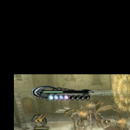
hecho una nueva selección y/o composición de temas, pues
no es así. La cosa no trata de eso, sino de mejorar lo que ya
se tenía con pequeños ajustes en la salida de sonido. Y, otra
vez, una misma pregunta: ¿Es cierto? Pues tampoco os lo
podría afirmar con rotundidad. Lo que sí os puedo decir, una
vez más, es que he creído detectar mejoras en el sonido al
compararlo con las versiones antiguas. En líneas generales,
parece haber cierta mejora técnica, aunque en gran medida
esta puede estar justificada por el cambio de plataforma.
Sea
como fuere, se escucha mejor
, con más nitidez.
Conclusiones