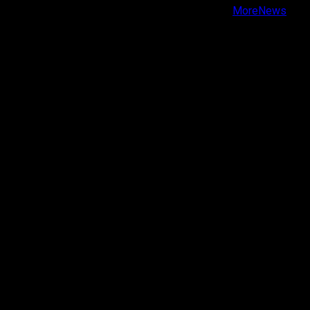
Copyright © Todos los derechos reservados.
|
MoreNews
por AF themes.