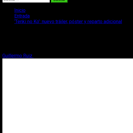
Inicio
Entrada
‘Tenki no Ko’: nuevo tráiler, póster y reparto adicional
‘Tenki no Ko’: nuevo tráiler, póster y
reparto adicional
Guillermo Ruiz
31 de mayo, 2019
2 minutos de lectura