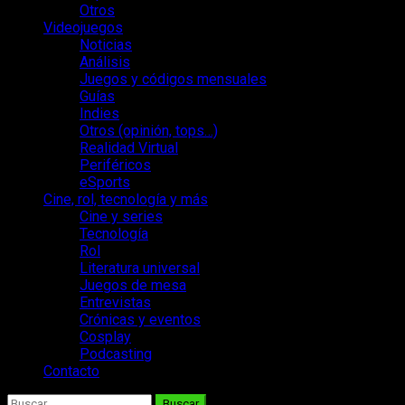
Otros
Videojuegos
Noticias
Análisis
Juegos y códigos mensuales
Guías
Indies
Otros (opinión, tops…)
Realidad Virtual
Periféricos
eSports
Cine, rol, tecnología y más
Cine y series
Tecnología
Rol
Literatura universal
Juegos de mesa
Entrevistas
Crónicas y eventos
Cosplay
Podcasting
Contacto
Buscar: