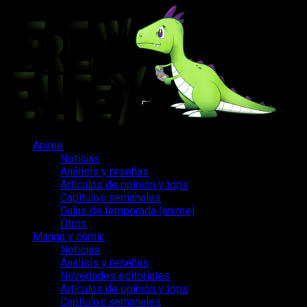
Saltar
al
contenido
Menú
Anime
principal
Noticias
Análisis y reseñas
Artículos de opinión y tops
Capítulos semanales
Guías de temporada (anime)
Otros
Manga y cómic
Noticias
Análisis y reseñas
Novedades editoriales
Artículos de opinión y tops
Capítulos semanales