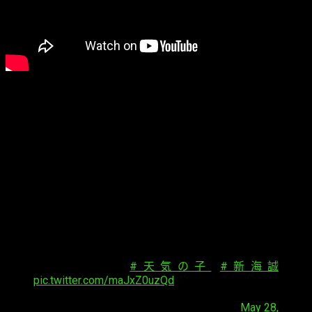
Segundo tráiler y póster
Tenki no Ko
, además de este nuevo tráiler, también ha
mostrado un nuevo póster a través de su cuenta oficial en
Twitter:
＼第2弾☀新ビジュアル解禁✨／
昨年12月の製作発表の際にお披露目された【第1
弾ビジュアル／空（そら）ポスター🌪】に続い
て、【第2弾ビジュアル／晴（はれ）ポスター🌤
🌈】が解禁‼
#天気の子
#新海誠
pic.twitter.com/maJxZ0uzQd
— 映画『天気の子』 (@tenkinoko_movie)
May 28,