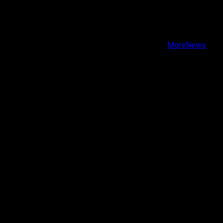
Facebook
Instagram
Youtube
Copyright © Todos los derechos reservados.
|
MoreNews
por AF themes.