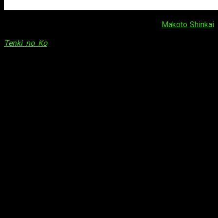
Aunque parezca mentira, la nueva película de
Makoto Shinkai
está a poco más de mes y medio para su estreno en Japón.
Tenki no Ko
, también conocida como
Weathering with You
,
reveló hace unos días un
nuevo tráiler
,
póster
y
reparto
adicional
. La cinta se estrenará en cines japoneses el
próximo
19 de julio
. Os dejamos con el susodicho tráiler a
continuación: