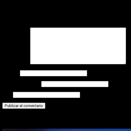
Deja una respuesta
Tu dirección de correo electrónico no será publicada.
Los
campos obligatorios están marcados con
*
Comentario
*
Nombre
Correo electrónico
Web
Historias relacionadas