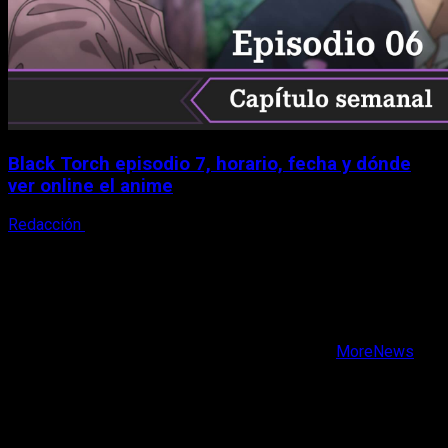
Black Torch episodio 7, horario, fecha y dónde
ver online el anime
Redacción
8 de agosto, 2026
X
Facebook
Instagram
Youtube
Copyright © Todos los derechos reservados.
|
MoreNews
por AF themes.