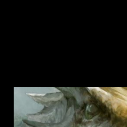
Square Enix
ha anunciado esta mañana su nueva apuesta en
los
RPG’s: Project Prelude Rune
, un juego desarrollado por
el joven Studio Isola.
Square Enix
lleva un ritmo bastante dinámico. Con el reciente
estreno de
Final Fantasy XV
y un horizonte con algunos de
los títulos más esperados de sus franquicias como son
Kingdom Hearts III
y
Final Fantasy VII Remake
, ahora
anuncia una nueva IP de género
RPG
llamada
Project
Prelude Rune
.
Sin apenas detalles, habiendo liberado unos pocos artworks
e imágenes conceptuales, podemos decir que nos llama
mucho la atención. Y más cuando descubrimos que es
Hideo
Baba
su director, conocido por ser el
productor de la saga
Tales
.