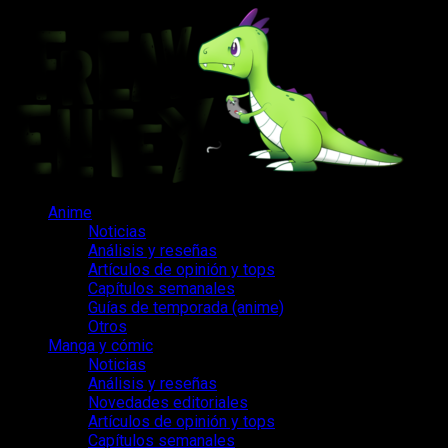
Saltar
al
contenido
Menú
Anime
principal
Noticias
Análisis y reseñas
Artículos de opinión y tops
Capítulos semanales
Guías de temporada (anime)
Otros
Manga y cómic
Noticias
Análisis y reseñas
Novedades editoriales
Artículos de opinión y tops
Capítulos semanales