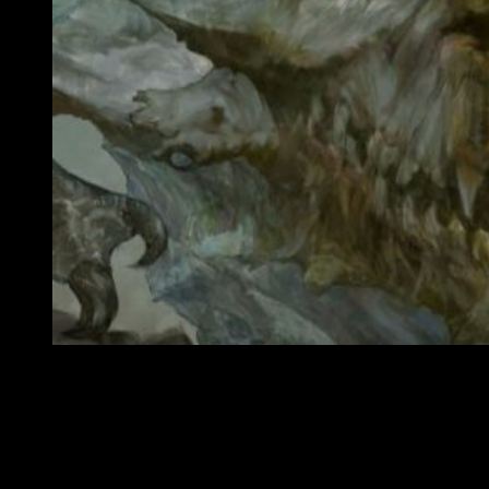
Arte conceptual de Project Prelude Rune / Imagen: Squar
«El proyecto tiene intención de construir un
nuevo juego de
rol con una fantasía inédita
. Éste se desarrolla a través de
un vasto lugar lleno de vida. Nutridas por el propio planeta
Tierra, las gentes de este mundo se atreven a soñar, a luchar
por lo que es justo y esta que te contaremos será su