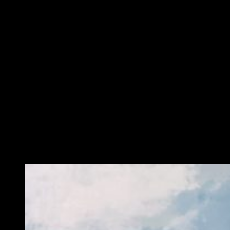
una nueva
desarrolladora recién inaugurada
bajo el
amparo de Square Enix. En estos momentos están en la
búsqueda de programadores y diseñadores para comenzar
con el proyecto, que se encuentra en sus primeros pasos
dado que no se ha especificado ni tan siquiera para qué
plataformas se desarrollará.
Estaremos muy atentos a todas las noticias que vayan
surgiendo sobre este nuevo juego. Quien sabe… Quizá
durante el próximo E3 2017, que este año por primera vez
estará abierto al público, veamos algo nuevo sobre
Project
Prelude Rune
.
¿Qué os parece el anuncio? ¿Creéis que es un poco pronto
dado que no tienen prácticamente nada? ¿Os llama la
atención el proyecto?