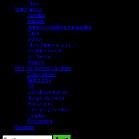
Otros
Videojuegos
Noticias
Análisis
Juegos y códigos mensuales
Guías
Indies
Otros (opinión, tops…)
Realidad Virtual
Periféricos
eSports
Cine, rol, tecnología y más
Cine y series
Tecnología
Rol
Literatura universal
Juegos de mesa
Entrevistas
Crónicas y eventos
Cosplay
Podcasting
Contacto
Buscar: