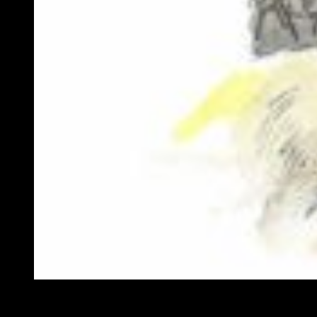
Arte conceptual de Project Prelude Rune / Imagen: Squar
El estudio encargado no es otro que el joven
Studio Isola
,