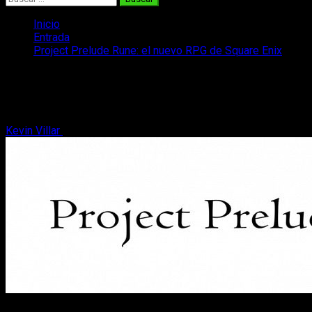
Inicio
Entrada
Project Prelude Rune: el nuevo RPG de Square Enix
Project Prelude Rune: el nuevo RPG de
Square Enix
Kevin Villar
21 de febrero, 2017
2 minutos de lectura