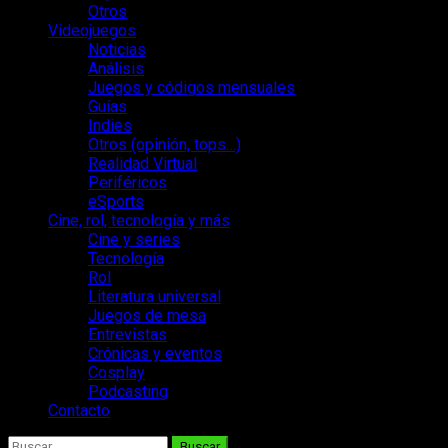
Otros
Videojuegos
Noticias
Análisis
Juegos y códigos mensuales
Guías
Indies
Otros (opinión, tops…)
Realidad Virtual
Periféricos
eSports
Cine, rol, tecnología y más
Cine y series
Tecnología
Rol
Literatura universal
Juegos de mesa
Entrevistas
Crónicas y eventos
Cosplay
Podcasting
Contacto
Buscar: