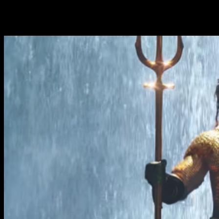
mantenga su look clásico de los cómics), si no por el gran
elenco que aparece en dicha cinta, con caras muy conocidas
como las de
Willem Dafoe
,
Patrick Wilson
e incluso la
conocida actriz hawaiana
Nicole Kidman
.