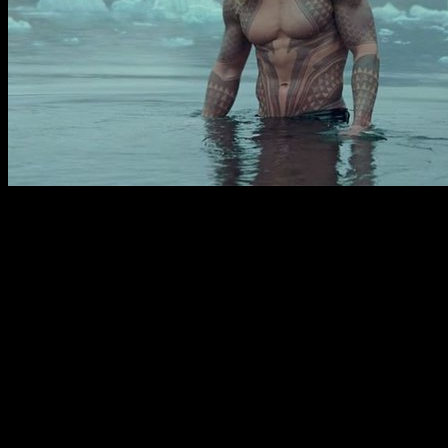
Cuando nos dicen que pensemos en un
personaje
de la firma
de cómics americanos
DC
, muy probablemente el último que
se pase por nuestras cabezas sea
Aquaman
, ya que a parte
de no ser el más querido por los fans, siempre suele ser el
eje recurrente de bromas entre el publico más
freak
. Aunque
puede que tras el
inminente estreno
de la cinta de
James
Wan
la suerte de
Arthur Curry
cambie para siempre.
Lavado de cara
Ya no solo por el aspecto
remodelado
que le han dado a
Aquaman
con
Jason
Momoa
(pese a que finalmente