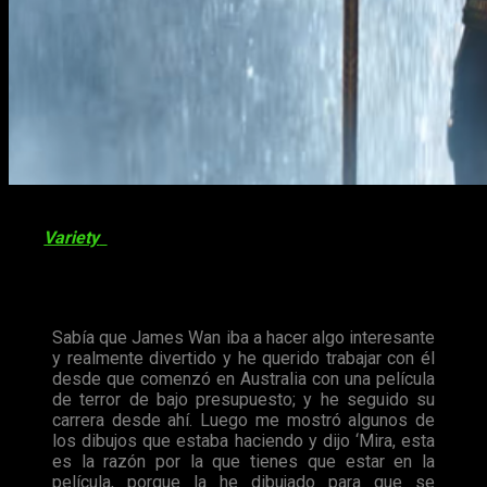
La
actriz
ha
revelado
en una de sus últimas
entrevistas
con
Variety
el motivo real por el que se aventuró en este
arriesgado
a la par que
emocionante
proyecto
, y no podía
ser otro que la
mente
del hombre que maneja los hilos de la
cinta,
James Wan
.
Sabía que James Wan iba a hacer algo interesante
y realmente divertido y he querido trabajar con él
desde que comenzó en Australia con una película
de terror de bajo presupuesto; y he seguido su
carrera desde ahí. Luego me mostró algunos de
los dibujos que estaba haciendo y dijo ‘Mira, esta
es la razón por la que tienes que estar en la
película, porque la he dibujado para que se