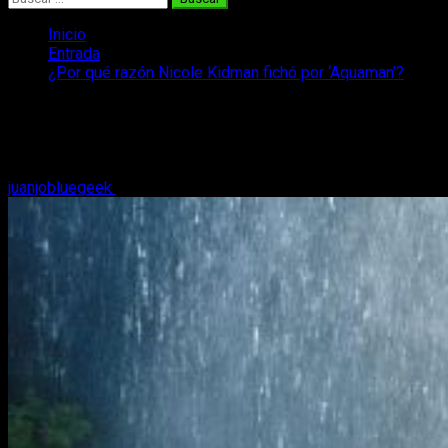
Inicio
Entrada
¿Por qué razón Nicole Kidman fichó por ‘Aquaman’?
¿Por qué razón Nicole Kidman fichó
por ‘Aquaman’?
juanjobluegeek
16 de diciembre, 2018
2 minutos de lectura