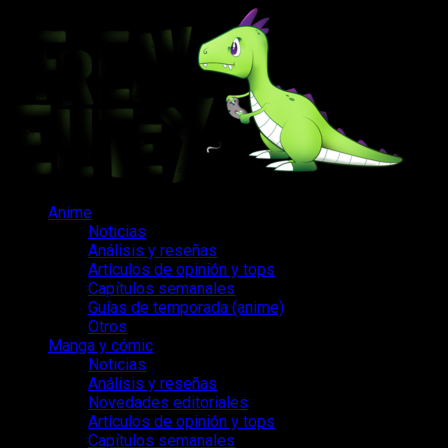
Saltar
al
contenido
Menú
Anime
principal
Noticias
Análisis y reseñas
Artículos de opinión y tops
Capítulos semanales
Guías de temporada (anime)
Otros
Manga y cómic
Noticias
Análisis y reseñas
Novedades editoriales
Artículos de opinión y tops
Capítulos semanales