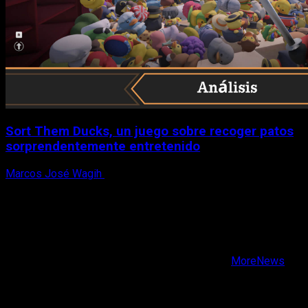
Sort Them Ducks, un juego sobre recoger patos
sorprendentemente entretenido
Marcos José Wagih
8 de agosto, 2026
X
Facebook
Instagram
Youtube
Copyright © Todos los derechos reservados.
|
MoreNews
por AF themes.