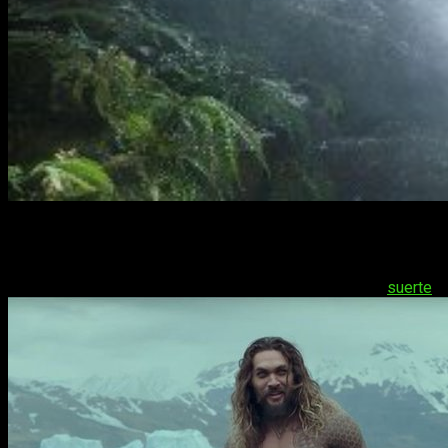
Es conocido por todos que el
Universo Extendido de DC
no
es la franquicia con más suerte del cine, sin embargo, alguna
de sus películas han sido
aclamadas
por los
espectadores
y la crítica, ¿correrá
Aquaman
la misma
suerte
?