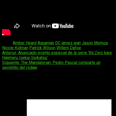
Tags:
Amber Heard
Aquaman
DC
james wan
Jason Momoa
Nicole Kidman
Patrick Wilson
Willem Dafoe
Navegación
Anterior:
Anunciado evento especial de la serie ‘Re:Zero kara
Hajimeru Isekai Seikatsu’
de
Siguiente:
The Mandalorian: Pedro Pascal comparte un
entradas
secretito del rodaje
Deja una respuesta
Tu dirección de correo electrónico no será publicada.
Los
campos obligatorios están marcados con
*