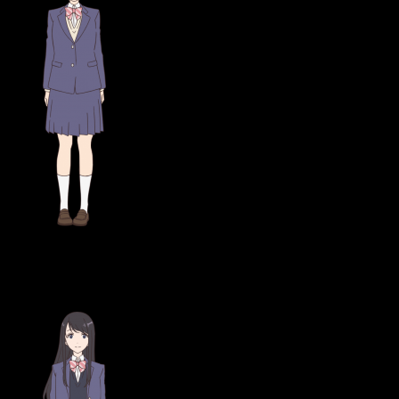
Miku Itō
como
Misuzu
Moritani