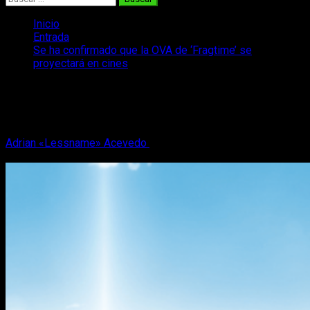
Inicio
Entrada
Se ha confirmado que la OVA de ‘Fragtime’ se
proyectará en cines
Se ha confirmado que la OVA de
‘Fragtime’ se proyectará en cines
Adrian «Lessname» Acevedo
9 de septiembre, 2019
2
minutos de lectura