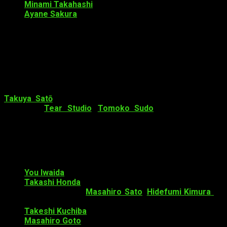
Minami Takahashi
Ayane Sakura
Estos últimos 6 aún no sabemos que personajes
interpretarán.
La OVA se estrenará el 22 de noviembre.
Staff
a cargo del proyecto
Takuya Satō
es el director del anime, junto al estudio de
animación
Tear Studio
.
Tomoko Sudo
esta a cargo del
diseño de los personajes. Por otro lado,
rionos
se ocupará
de la banda sonora. Finalmente,
Pony Canyon
se encargará
de distribuir la película.
El
staff
también incluye a:
You Iwaida
como diseñador de color
Takashi Honda
como director de arte.
Takashi Honda
,
Masahiro Sato
,
Hidefumi
Kimura
se
encargan del ajuste del arte.
Takeshi Kuchiba
como director de fotografía.
Masahiro Goto
a cargo de la edición.