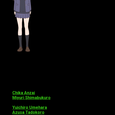
Yume
Miyamoto
como
Haruka
Murakami
Otros
seiyūs
interpretarán a personajes como:
Chika Anzai
como Yukari Kobayashi.
Miyuri Shimabukuro
Miho Hayashi
Yuichiro Umehara
Azusa Tadokoro