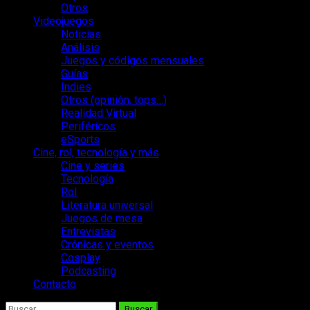
Otros
Videojuegos
Noticias
Análisis
Juegos y códigos mensuales
Guías
Indies
Otros (opinión, tops…)
Realidad Virtual
Periféricos
eSports
Cine, rol, tecnología y más
Cine y series
Tecnología
Rol
Literatura universal
Juegos de mesa
Entrevistas
Crónicas y eventos
Cosplay
Podcasting
Contacto
Buscar: