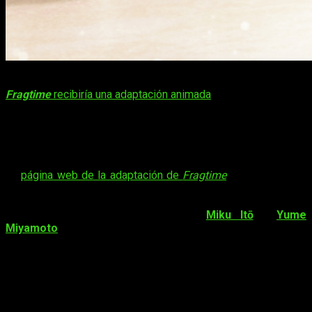
Hace ya mucho tiempo os comentábamos que el manga
yuri
Fragtime
recibiría una adaptación animada
. Pues hoy es el día
en el que recibimos nuevos datos del susodicho trabajo.
Asimismo, se proyectará en diversos cines de Japón.
El OVA de
Fragtime
se emitirá en cines
La
página web de la adaptación de
Fragtime
emitió un vídeo
promocional de la OVA. El tráiler revela parte del reparto,
además de confirmar el tema principal,
Fragile
, de
Every
Little Thing
, pero interpretada por
Miku Itō
y
Yume
Miyamoto
como sus respectivos personajes.