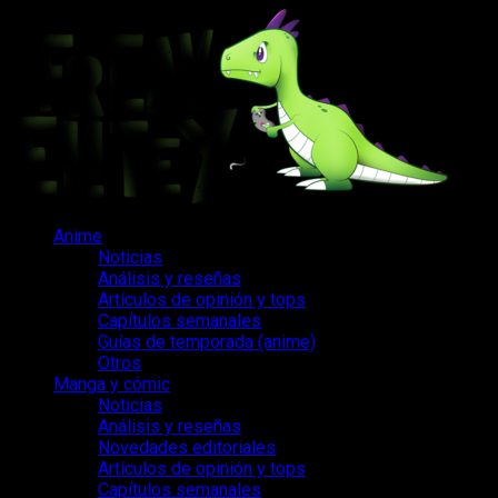
Saltar
al
contenido
Menú
Anime
principal
Noticias
Análisis y reseñas
Artículos de opinión y tops
Capítulos semanales
Guías de temporada (anime)
Otros
Manga y cómic
Noticias
Análisis y reseñas
Novedades editoriales
Artículos de opinión y tops
Capítulos semanales