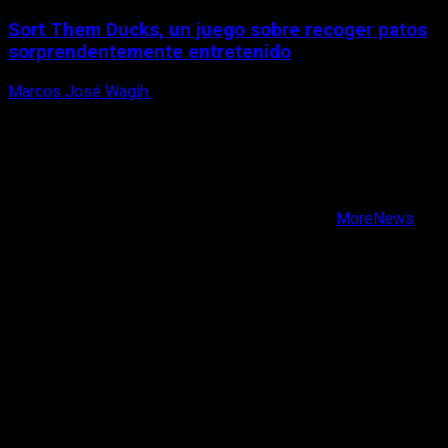
Sort Them Ducks, un juego sobre recoger patos
sorprendentemente entretenido
Marcos José Wagih
8 de agosto, 2026
X
Facebook
Instagram
Youtube
Copyright © Todos los derechos reservados.
|
MoreNews
por AF themes.