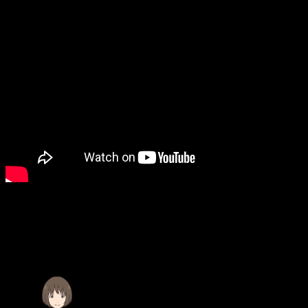
Reparto de
Fragtime
El reparto se compone de las ya mencionadas Miku Itō y
Yume Miyamoto, que serán las voces de Nisuzu Moritani y
Haruka Murakami respectivamente.