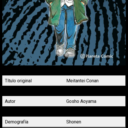
Portada Detective Conan nº102 Planeta Cómic
Título original
Meitantei Conan
Título en español
Detective Conan
Autor
Gosho Aoyama
Género
Aventura, Comedía, Misterio
Demografía
Shonen