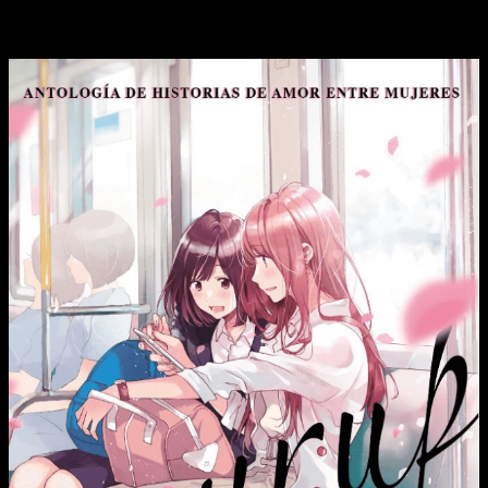
Kodama
, autora de
NTR: Zetsuzou Trap
, o
Kana
Yoshimuraka
, autora de
Murciélago
.