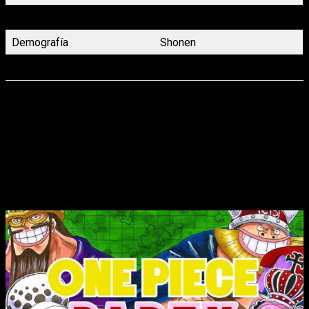
Género
Spokon
Demografía
Shonen
Volúmenes
37 (Finalizado)
Novedades Planeta Cómic para junio
2022:
Shonen
Dejando los
spokons
de lado,
vamos ahora con los
Shonen
que llegan este verano de manos de
Planeta Cómic
. En
primer lugar, nos llega el
cuarto tomo del
spin-off
One
Piece Party
.