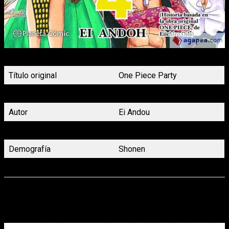
Portada One Piece Party nº4
Título original
One Piece Party
Título en español
One Piece Party
Autor
Ei Andou
Género
Aventura y Comedia
Demografía
Shonen
Volúmenes
7 (Finalizado)
Además, otro Shonen que no necesita ningún tipo de
presentación es
Dragon Ball
, en concreto, llegan
Dragon Ball
Serie Roja nº290 y 291
, y
Dragon Ball Super nº16
.