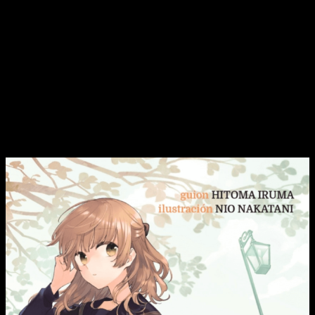
Novedades Planeta Cómic para junio
2022: Yuri
Ahora tenemos uno de los últimos trabajos de
Nio Nakatani
a
cargo del arte y
Hitoma Iruma
de la historia.
Bloom into you:
Acerca de Saeki Sayaka
, una novela que nos cuenta la
historia de
Saeki Sayaka
y cómo ahora debe de aceptar su
sexualidad en una tierna
novela
. Una historia centrada en
cómo lidiar con el primer amor, crecer y relacionarse.