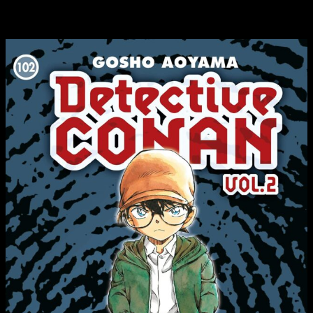
con su
volumen 102
y con una
nueva edición del volumen
38
.