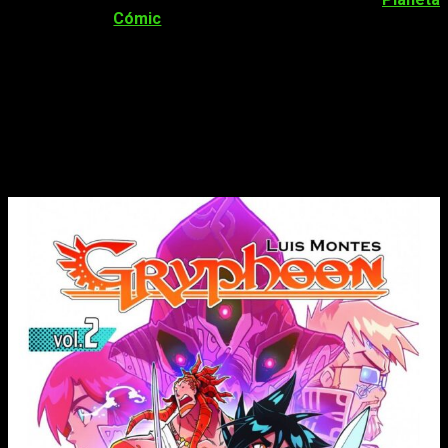
Cómic
para junio de 2022
.
Novedades Manga Planeta Cómic
Junio 2022
Las novedades manga de junio vienen protagonizadas por la
llegada del
segundo volumen del manga español de Luis
Montes
,
Gryphoon
.