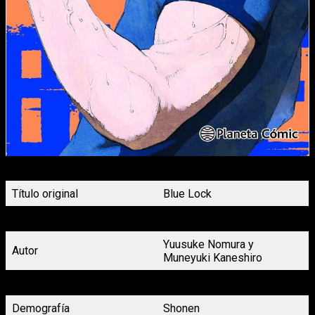
Portada Blue Lock nº4 Planeta Cómic
Título original
Blue Lock
Título en español
Blue Lock
Yuusuke Nomura y
Autor
Muneyuki Kaneshiro
Género
Spokon
Demografía
Shonen