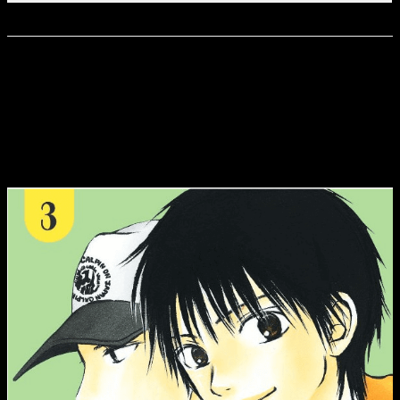
Volúmenes
1 (En publicación)
Novedades Planeta Cómic junio 2022:
Sh
ō
jo
En primer lugar,
Planeta Cómic
nos trae el tercer tomo de
Llegando a ti
. Lo que significa que regresa una historia de
amor memorable de
Karuho Shiina
.