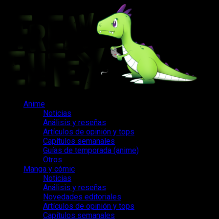
Saltar
al
contenido
Menú
Anime
principal
Noticias
Análisis y reseñas
Artículos de opinión y tops
Capítulos semanales
Guías de temporada (anime)
Otros
Manga y cómic
Noticias
Análisis y reseñas
Novedades editoriales
Artículos de opinión y tops
Capítulos semanales