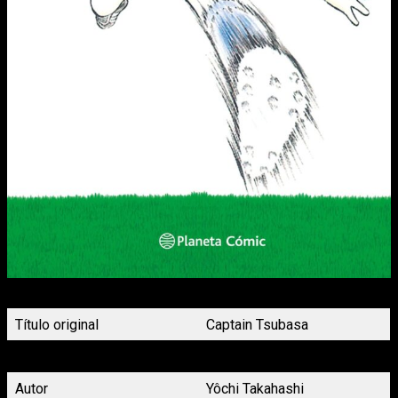
Portada Capitán Tsubasa nº9 Planeta Cómic
Título original
Captain Tsubasa
Título en español
Capitán Tsubasa
Autor
Yôchi Takahashi