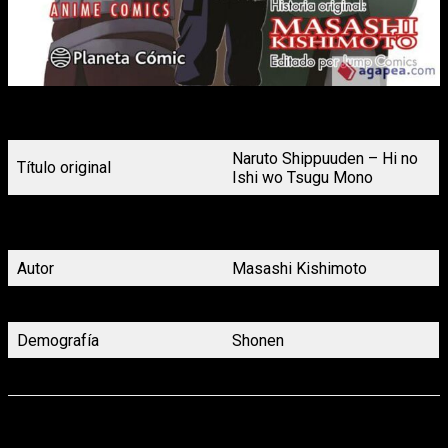
Portada Naruto: Los Herederos de la Voluntad de Fuego
Planeta Cómic
Naruto Shippuuden – Hi no
Título original
Ishi wo Tsugu Mono
Naruto: Los Herederos de la
Título en español
Voluntad de Fuego
Autor
Masashi Kishimoto
Género
Acción, Aventura, Fantasía
Demografía
Shonen
Volúmenes
1 (Tomo único)
Para terminar con los Shonen, no nos olvidamos del detective
más famoso de Japón:
Detective Conan
. Llega este verano