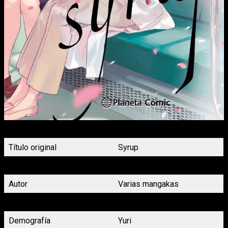
Portada Syrup nº1 Planeta Cómic
Título original
Syrup
Título en español
Syrup
Autor
Varias mangakas
Género
Romance
Demografía
Yuri