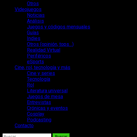
Otros
Videojuegos
Noticias
Análisis
Juegos y códigos mensuales
Guías
Indies
Otros (opinión, tops…)
Realidad Virtual
Periféricos
eSports
Cine, rol, tecnología y más
Cine y series
Tecnología
Rol
Literatura universal
Juegos de mesa
Entrevistas
Crónicas y eventos
Cosplay
Podcasting
Contacto
Buscar: