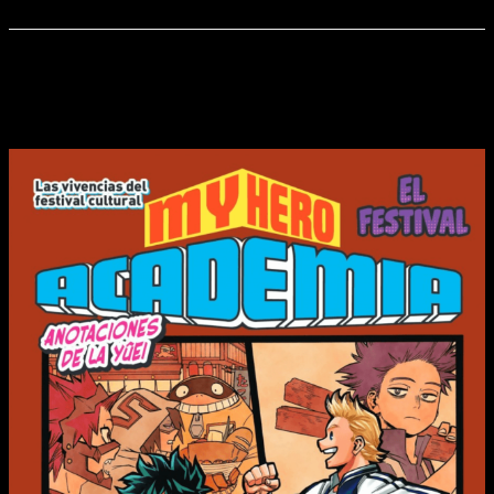
Volúmenes
16 (En publicación)
Ahora es turno de uno de los shonens que mantiene cifras de
ventas en Japón espectaculares, este es
My Hero
Academia
. En este caso nos llega el
número 4 de la novela
y
los tomos 7 y 8 en catalán
.