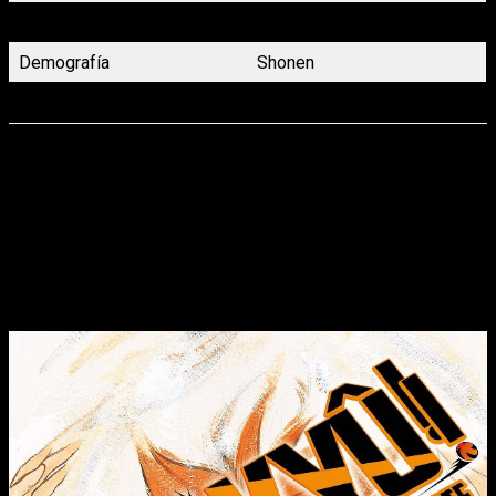
Género
Aventuras, Fantasía
Demografía
Shonen
Volúmenes
3 (En publicación)
Novedades Planeta Cómic para junio
2022: Spokon
Por parte de Japón llegan muchas obras mas que conocidas
como por ejemplo el
noveno tomo de
Haikyuu
. Continúa la
historia del popular
spokon
de volleyball escrito y dibujado
por
Haruichi Furudate
.