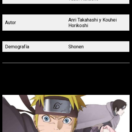
Título en español
My Hero Academia [Novela]
Anri Takahashi y Kouhei
Autor
Horikoshi
Género
Acción, Ciencia Ficción
Demografía
Shonen
Volúmenes
5 (En publicación)
Ahora le toca a uno de los que fuera una pieza clave en el
Big
Three
de la Shonen Jump hasta hace unos años que nos dejó.
No obstante, este verano llegará la adaptación manga de la
película
Naruto: Los Herederos de la Voluntad de Fuego
.