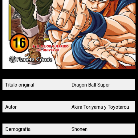
Portada Dragon Ball Super nº16 Planeta Cómic
Título original
Dragon Ball Super
Título en español
Dragon Ball Super
Autor
Akira Toriyama y Toyotarou
Género
Acción, Ciencia Ficción
Demografía
Shonen