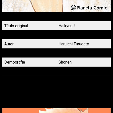
Portada Haikyû! nº9 Planeta Cómic
Título original
Haikyuu!!
Título en español
Haykyû
Autor
Haruichi Furudate
Género
Spokon
Demografía
Shonen
Volúmenes
45 (Finalizado)
Seguimos con los
spokons
, y en esta ocasión con uno
centrado en el fútbol, además de ser una de las novedades
de la
Shonen Magazine
que viene pegando fuerte. Y no es
más que el
cuarto tomo de
Blue Lock
, obra de
Yuusuke
Nomura
y
Muneyuki Kaneshiro
.