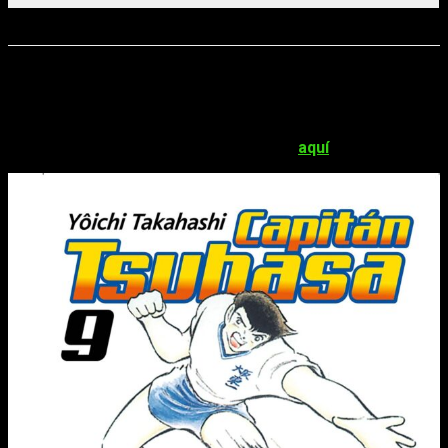
Volúmenes
4 (En publicación)
Y de un
spokon
que es la novedad, a uno que es un clásico. El
tomo número 9 de
Capitán Tsubasa
llega este junio. No
tenemos nada que decir que no se haya dicho ya de esta gran
obra de
Yôchi Takahashi
. Por si queréis conocer nuestra
opinión del tomo anterior os lo contamos
aquí
.