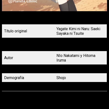
Portada Bloom into you: Acerca de Saeki Sayaka nº1 Planeta
Cómic
Yagate Kimi ni Naru: Saeki
Título original
Sayaka ni Tsuite
Bloom into you: Acerca de
Título en español
Saeki Sayaka
NIo Nakatami y Hitoma
Autor
Iruma
Género
Romance, Drama
Demografía
Shojo
Volúmenes
3 (Finalizado)
Otro manga yuri que llega de manos de Planeta Cómic es
Syrup
, un manga de historias cortas en las que participa
Milk
Morinaga
, autora de otras obras como
Girl Friends
, o
Naoko