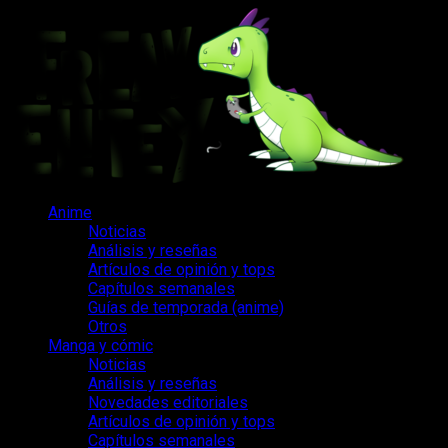
Saltar
al
contenido
Menú
Anime
principal
Noticias
Análisis y reseñas
Artículos de opinión y tops
Capítulos semanales
Guías de temporada (anime)
Otros
Manga y cómic
Noticias
Análisis y reseñas
Novedades editoriales
Artículos de opinión y tops
Capítulos semanales