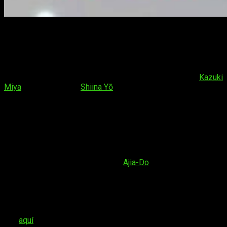
El
isekai
de la apasionada de los libros
Ascendance of a Bookworm
(
Honzuki no Gekokujō: Shisho
ni Naru Tame ni wa Shudan wo Erandeiraremasen
) está
basado en la serie de novelas ligeras escritas por
Kazuki
Miya
e ilustradas por
Shiina Yō
. Estas novelas comenzaron su
publicación en 2015 y todavía continúan a día de hoy. La
historia nos habla de una joven que se reencarna en el cuerpo
de una niña en un mundo de aspecto medieval. Tras despertar
y entender su situación, se pone como objetivo crear libros
para recuperar su pasión por la lectura.
La adaptación animada de esta obra se estrenó en octubre de
2019, de manos del estudio
Ajia-Do
. Tuvo una primera
temporada de 14 episodios, que se completó con una OVA.
La pasada primavera la serie regresó con su segunda
temporada, esta vez de 12 episodios. Crunchyroll emitió todo
el anime de forma simultánea con Japón y todavía puede
verse en su plataforma. Hace poco os hablamos un poco de
ella
aquí
.