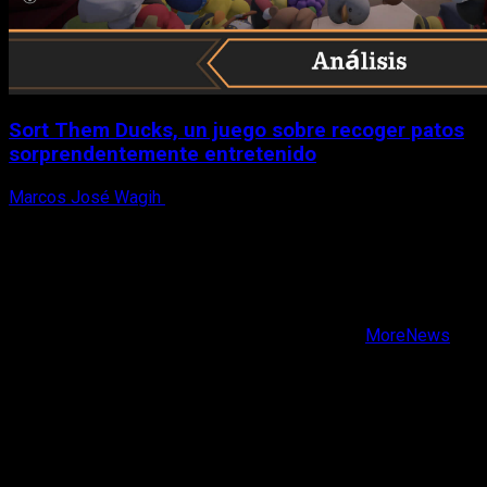
Sort Them Ducks, un juego sobre recoger patos
sorprendentemente entretenido
Marcos José Wagih
8 de agosto, 2026
X
Facebook
Instagram
Youtube
Copyright © Todos los derechos reservados.
|
MoreNews
por AF themes.