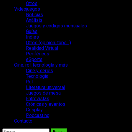
Otros
Videojuegos
Noticias
Análisis
Juegos y códigos mensuales
Guías
Indies
Otros (opinión, tops…)
Realidad Virtual
Periféricos
eSports
Cine, rol, tecnología y más
Cine y series
Tecnología
Rol
Literatura universal
Juegos de mesa
Entrevistas
Crónicas y eventos
Cosplay
Podcasting
Contacto
Buscar: