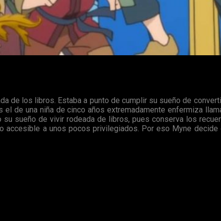
da de los libros. Estaba a punto de cumplir su sueño de convert
s el de una niña de cinco años extremadamente enfermiza llam
 su sueño de vivir rodeada de libros, pues conserva los recue
o accesible a unos pocos privilegiados. Por eso Myne decide o
scendance of a Bookworm
no es el típico anime de aventuras
zos por conseguir su objetivo de crear libros
. Tarea que le 
in medios a su alcance.
Empieza poniendo su atención en el proceso de desarrollo de n