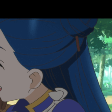
o
Spice and Wolf
se han atrevido a desarrollar. En estas fases
o tanto con grandes inventos, sino con pequeños aportes que