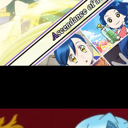
 anime temporada tras temporada, de vez en cuando aparece algu
wa Shudan wo Erandeiraremasen
), adaptación de las novelas l
da temporada esta primavera. La reseña de hoy hace referenci
y
qué lo convierte en uno de los
isekais
más singulares y me