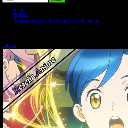
Inicio
Entrada
‘Ascendance of a Bookworm’, reseña anime
‘Ascendance of a Bookworm’, reseña an
Lakuna
27 de junio, 2020
7 minutos de lectura