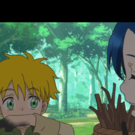
mundo del comercio, temática que solo unas pocas series com
onsigue cambiar el mundo a su alrededor poco a poco
. N
 y con productos que avivan la llama de la economía.