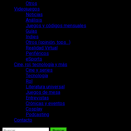
Otros
Videojuegos
Noticias
Análisis
Juegos y códigos mensuales
Guías
Indies
Otros (opinión, tops…)
Realidad Virtual
Periféricos
eSports
Cine, rol, tecnología y más
Cine y series
Tecnología
Rol
Literatura universal
Juegos de mesa
Entrevistas
Crónicas y eventos
Cosplay
Podcasting
Contacto
Buscar: