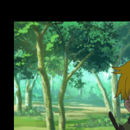
bastante más modesto. Algo más tarde nos introduce en el 
iniciales de la serie
resulta estimulante ver cómo Myne c
consiguen mejorar las condiciones de vida de los que la rodean