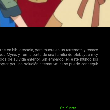
irse en bibliotecaria, pero muere en un terremoto y renace
ada Myne, y forma parte de una familia de plebeyos muy
rdos de su vida anterior. Sin embargo, en este mundo los
ptar por una solución alternativa: si no puede conseguir
 fantásticas. Esta serie nos ofrece
un relato más mundano,
resultará especialmente complicada, pues a la hora de la verdad
uevas tecnologías. Un poco estilo
Dr. Stone
, aunque a un nivel