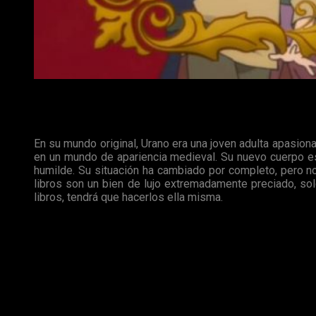
Ascendance of a Bookworm, reseña anime
Sinopsis
En su mundo original, Urano era una joven adulta apasiona
en un mundo de apariencia medieval. Su nuevo cuerpo e
humilde. Su situación ha cambiado por completo, pero no
libros son un bien de lujo extremadamente preciado, sol
libros, tendrá que hacerlos ella misma.
Cómo crear libros, paso a paso
Se puede intuir por la sinopsis, pero por si acaso lo aclaro:
A
centrado en el día a día de la protagonista en sus esfuer
tiene que lidiar con el cuerpo de una niña de salud precaria y s
En su recorrido la serie va pasando por diferentes etapas. 