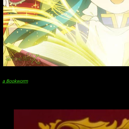
Entre la ingente cantidad de
isekais
que pueblan la parrilla de
a Bookworm
(
Honzuki no Gekokujō: Shisho ni Naru Tame ni 
2019 y, tras una pausa de unos meses, regresó con una segun
Crunchyroll
.
Os contamos qué tiene de interesante este encantador anime 