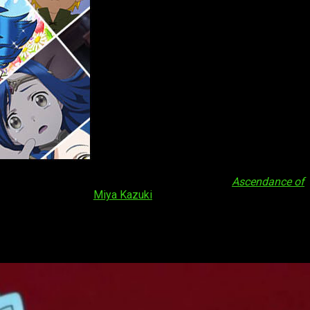
no un poco diferente a los demás. Es el caso de
Ascendance of
igeras homónimas de
Miya Kazuki
. El anime empezó en otoño del
a a toda la serie en su conjunto,
disponible al completo en
recedores de atención de los últimos años
.