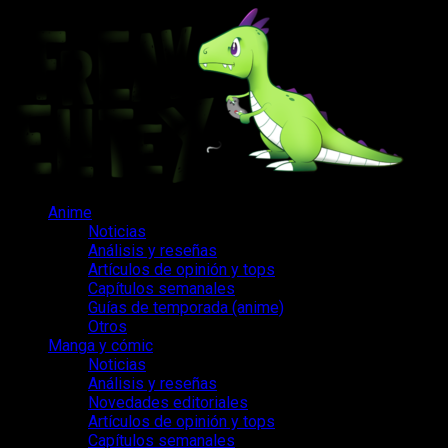
Saltar
al
contenido
Menú
Anime
principal
Noticias
Análisis y reseñas
Artículos de opinión y tops
Capítulos semanales
Guías de temporada (anime)
Otros
Manga y cómic
Noticias
Análisis y reseñas
Novedades editoriales
Artículos de opinión y tops
Capítulos semanales