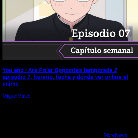
You and I Are Polar Opposites temporada 2
episodio 7, horario, fecha y dónde ver online el
anime
MiguelMalab
9 de agosto, 2026
X
Facebook
Instagram
Youtube
Copyright © Todos los derechos reservados.
|
MoreNews