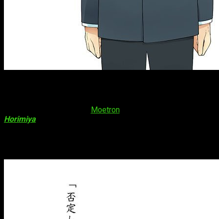
Nueva OVA para
Horimiya
Según nos llega desde
Moetron
, la adaptación animada de
Horimiya
recibirá una
cuarta OVA
. Esta llegará el próximo
14
de diciembre
y contará con la producción del estudio de
animación
Gonzo
. Os mostramos a continuación la imagen
promocional de esta nueva OVA: