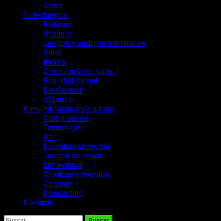
Otros
Videojuegos
Noticias
Análisis
Juegos y códigos mensuales
Guías
Indies
Otros (opinión, tops…)
Realidad Virtual
Periféricos
eSports
Cine, rol, tecnología y más
Cine y series
Tecnología
Rol
Literatura universal
Juegos de mesa
Entrevistas
Crónicas y eventos
Cosplay
Podcasting
Contacto
Buscar: