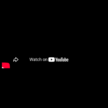
Sinopsis
Cualquiera que viera a Kyōko Hori pensaría que es
tan solo una estudiante de bachillerato a la que le
gusta destacar… aunque en el fondo se trate de
una chica hogareña que disfruta pasando
desapercibida. Mientras tanto, Izumi Miyamura, su