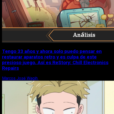
Tengo 33 años y ahora solo puedo pensar en
restaurar aparatos retro y es culpa de este
precioso juego. Así es ReStory: Chill Electronics
Repairs
Marcos José Wagih
9 de agosto, 2026