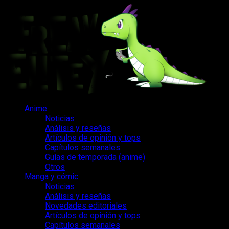
Saltar
al
contenido
Menú
Anime
principal
Noticias
Análisis y reseñas
Artículos de opinión y tops
Capítulos semanales
Guías de temporada (anime)
Otros
Manga y cómic
Noticias
Análisis y reseñas
Novedades editoriales
Artículos de opinión y tops
Capítulos semanales