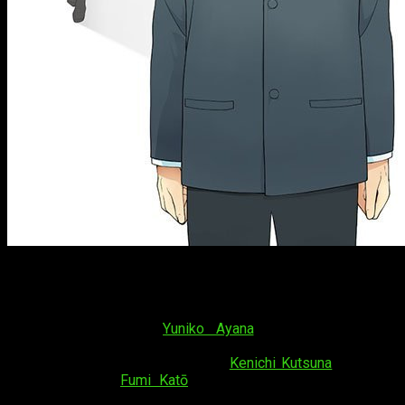
Staff
La
dirección
correrá a cargo de Kazuya Aiura, mientras que el
guion
será obra de
Yuniko Ayana
, quien guionizó las
anteriores 3 OVA del anime de
Horimiya
. El
diseño de
personajes
volverá a contar con
Kenichi Kutsuna
junto a la
colaboración de
Fumi Katō
. Finalmente, la animación será
producida por el estudio
Gonzo
, en lugar de Hoods