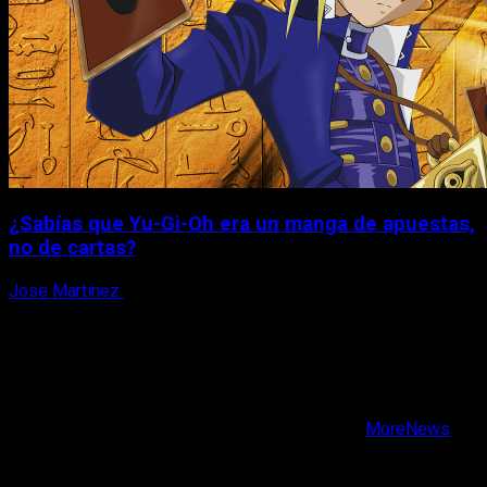
¿Sabías que Yu-Gi-Oh era un manga de apuestas,
no de cartas?
Jose Martinez
6 de agosto, 2026
X
Facebook
Instagram
Youtube
Copyright © Todos los derechos reservados.
|
MoreNews
por AF themes.