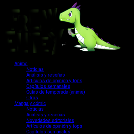
Saltar
al
contenido
Menú
Anime
principal
Noticias
Análisis y reseñas
Artículos de opinión y tops
Capítulos semanales
Guías de temporada (anime)
Otros
Manga y cómic
Noticias
Análisis y reseñas
Novedades editoriales
Artículos de opinión y tops
Capítulos semanales