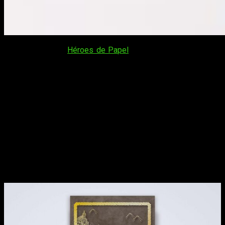
El nuevo libro de
Héroes de Papel
,
Akira: el valor del trono
ya está a la venta
para todos sus seguidores. Un tomo que
analiza en profundidad el anime y fenómeno
Akira
, uno de los
más míticos de la historia.
Desde su estreno en Japón en 1988, la película de animación
Akira
ha sido un hito tanto en la historia del anime como en la
corriente cultural cyberpunk.
La obra maestra de Katsuhiro
Otomo
ha fascinado a generaciones con su trepidante
acción, personajes inolvidables y su críptico argumento,
objeto de innumerables lecturas y teorías.
Nuevo libro
Akira: El valor del Trono