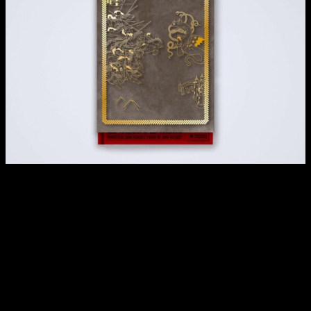
El nuevo libro Akira: El valor del Trono ofrece un
enfoque innovador
al abordar esta icónica obra desde una
perspectiva filosófico-religiosa. El autor se apoya en tres
conceptos fundamentales: Rey, Sacerdote y Profeta, roles
que, según el Antiguo Testamento, eran medios a través de
los cuales Dios revelaba su voluntad, gobernaba y guiaba a
su pueblo.
A través de esta lente, se ofrece
un análisis original y
esclarecedor
que destaca por su profundidad y rigor. En él,