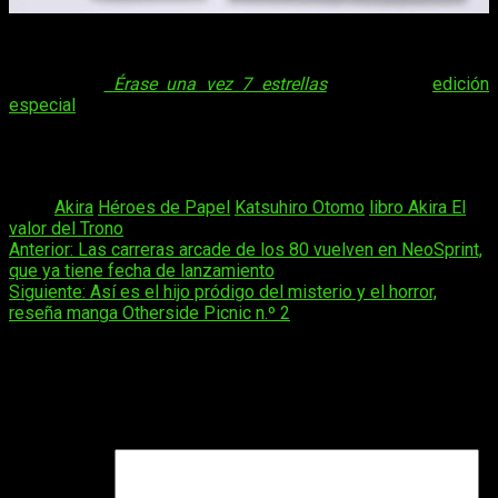
Akira: El valor del Trono ya está disponible en librerías y
tiendas especializadas pero, como es costumbre, los
editores de
Érase una vez 7 estrellas
, tienen una
edición
especial
que solo está disponible desde la web y que incluye
un estuche de diseño exclusivo con stamping dorado, el libro,
un certificado numerado, un marcapáginas, dos láminas y un
parche termoadhesivo.
Tags:
Akira
Héroes de Papel
Katsuhiro Otomo
libro Akira El
valor del Trono
Navegación
Anterior:
Las carreras arcade de los 80 vuelven en NeoSprint,
que ya tiene fecha de lanzamiento
de
Siguiente:
Así es el hijo pródigo del misterio y el horror,
entradas
reseña manga Otherside Picnic n.º 2
Deja una respuesta
Tu dirección de correo electrónico no será publicada.
Los
campos obligatorios están marcados con
*