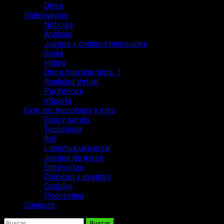
Otros
Videojuegos
Noticias
Análisis
Juegos y códigos mensuales
Guías
Indies
Otros (opinión, tops…)
Realidad Virtual
Periféricos
eSports
Cine, rol, tecnología y más
Cine y series
Tecnología
Rol
Literatura universal
Juegos de mesa
Entrevistas
Crónicas y eventos
Cosplay
Podcasting
Contacto
Buscar: