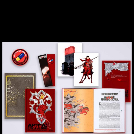
se reflexiona sobre el argumento, los personajes y los iconos
presentes en la cinta, sin dejar de lado el contexto histórico
de su producción y la mente brillante de Katsuhiro Otomo.
Este enfoque
permite interpretar el anime de culto
de una
manera que no se había hecho hasta ahora, fusionando
elementos de filosofía y religión para ofrecer una nueva
visión de Akira.