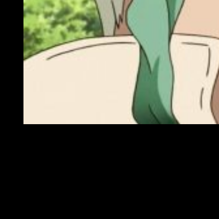
Reseña anime de Dr Stone
Podríamos destacar dos aspectos, en lo relativo al
diseño y
la animación
, si hablamos de
Dr. Stone
. Por un lado, la
caracterización de sus personajes. Lejos del exacerbado
detallismo de otros tantos autores, y de una serie de rasgos
muy marcados,
Dr. Stone
pregona por personajes un tanto
más simples en lo que a trazado se refiere. Al menos en el
género femenino, pues así se puede observar en personajes
tales como Yuzuhira y Kohaku. Por su parte, los miembros del