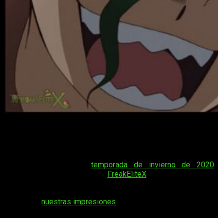
¡Hola, muy buenas amantes del anime y el manga! Con el
ocaso de 2019, son muchos quienes han decidido dejar a un
lado el espectro de las navidades pasadas con no otro
objetivo más que el de enfrentar una nueva oleada de series
de aventuras. Con la
temporada de invierno de 2020
asomando la cabeza, desde
FreakEliteX
no hemos querido
dejar pasar la oportunidad de hablaros de uno de los estrenos
más destacados del año. Tras revisar los primeros episodios
y contaros
nuestras impresiones
al respecto, en esta ocasión
toca trazar un análisis un tanto más exhaustivo del fin del