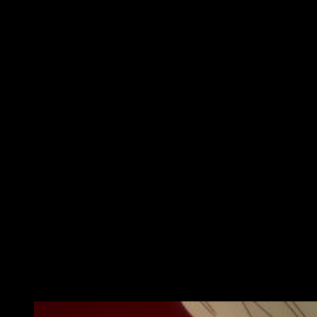
mundo tal y como lo conocemos. En efecto, queridos
lectores.
Hoy os traemos nuestra reseña anime de
Dr.
Stone
, serie licenciada por la plataforma de
streaming
Crunchyroll.
Sinopsis
Senku es un joven extremadamente inteligente
con un gran don para la ciencia y una ácida
personalidad, y su mejor amigo es Taiju, que es
muy buena persona pero más apto para usar los
músculos que para pensar. Cuando tras cierto
incidente toda la humanidad acaba convertida en
piedra, ellos logran despertarse en un mundo
miles de años después, con la civilización humana
completamente desaparecida y con toda la
humanidad congelada en piedra como ellos
estuvieron. Ahora es su obligación rescatar a la
gente y crear un nuevo mundo.
Agua de sierra y sombra de piedra