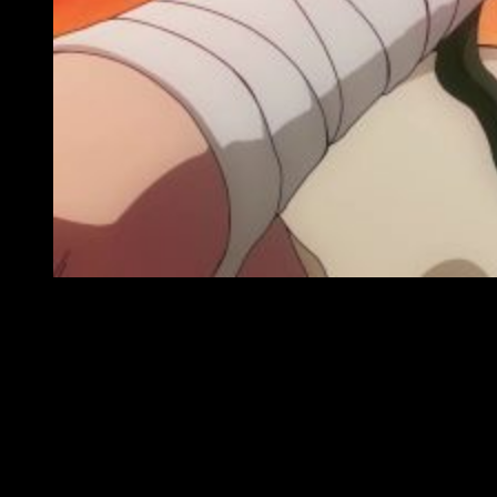
Reseña anime de Dr Stone
A la hora de valorar cualquier tipo de producción audiovisual
relacionada con el mundo de la animación, sin lugar a dudas,
uno de los aspectos más importantes es el guion. El
argumento de
Dr. Stone
,
a priori
, es sencillo.
En pleno siglo
XXI, el auge de las ciencias es una realidad
. El taxativo
devenir de los tiempos ha esclarecido una clara jerarquía en
base al éxito monetario de aquellos quienes se dicen líderes.
Entretanto, un joven de naturaleza curiosa hace las veces de