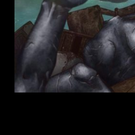
Reseña anime de Dr Stone
Uno de los aspectos más interesantes de la serie, sin duda
alguna, es su
banda sonora
. Acompañada de sus
carismáticos personajes, y de su irrefrenable sentido del
humor, logra enganchar al público. Por consiguiente, hablamos
de una producción musical que sabe alterar el tono a la