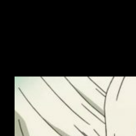
sólido y original. La historia no se parece a nada que haya
visto con anterioridad. A decir verdad, la premisa inicial me
parecía poco atractiva, pero más pronto que tarde
se
redescubre a sí misma de manera increíble
. La evolución
de los eventos, así como el procedimiento para crear nuevos
inventos y recuperar ciencia del pasado, es simplemente
genial. El transcurrir de los eventos, la forma en la que se
desenvuelve la situación y los pequeños giros de guion que
nos iremos encontrando en nuestro visionado hacen de
Dr.
Stone
un imprescindible para los amantes del anime.
La magia de la animación nipona