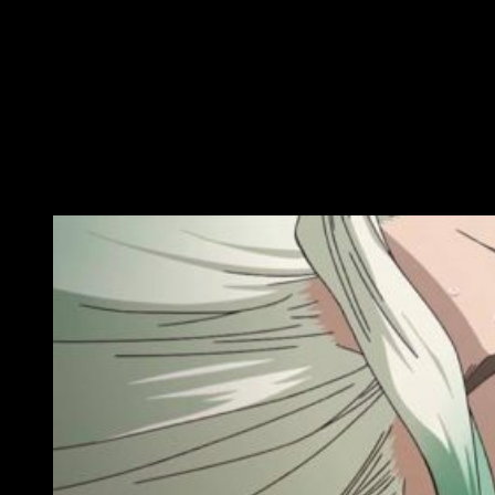
Por suerte, el elenco acompaña muy bien.
Encontramos, al
final, todo tipo de personajes en ambos bandos
.
Ilusionistas aparte —sus secuencias son de mis favoritas—,
el enfrentamiento de conceptos es técnicamente una delicia.
La forma en que se desarrolla la escena es loable, aunque en
ello colabora —cómo no— el increíble hacer de los actores y
actrices de voz presentes en el proyecto.
Conclusiones