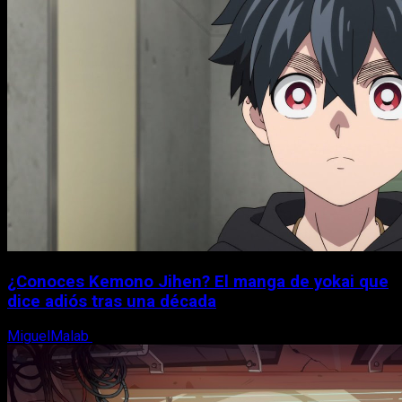
¿Conoces Kemono Jihen? El manga de yokai que
dice adiós tras una década
MiguelMalab
8 de agosto, 2026