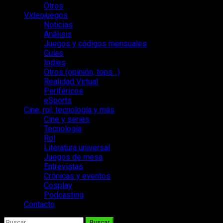
Otros
Videojuegos
Noticias
Análisis
Juegos y códigos mensuales
Guías
Indies
Otros (opinión, tops…)
Realidad Virtual
Periféricos
eSports
Cine, rol, tecnología y más
Cine y series
Tecnología
Rol
Literatura universal
Juegos de mesa
Entrevistas
Crónicas y eventos
Cosplay
Podcasting
Contacto
Buscar: