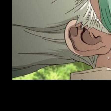
Reseña anime de Dr Stone
En resumidas cuentas,
Dr. Stone
es una serie de gran
calidad tanto por guion como por animación, así como
por reparto y producción musical
. No exenta de ciertos
fallos, tales como escenas en estático sacadas del siglo
pasado o diseños cuestionables, hablamos de una serie que