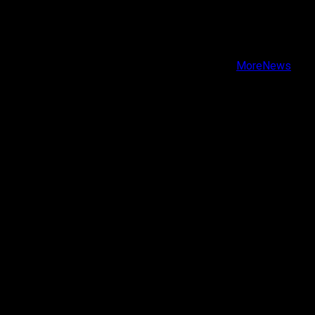
X
Facebook
Instagram
Youtube
Copyright © Todos los derechos reservados.
|
MoreNews
por AF themes.