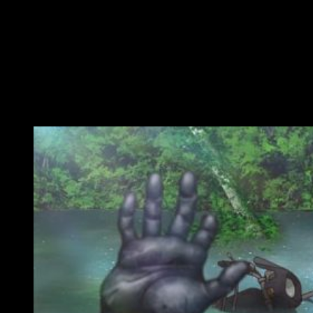
vista. La combinación de diversos entornos, el contraste
entre naturaleza y ciencia, es adecuado y verosímil. La
recreación del mundo
postapocalíptico
gana enteros gracias
al increíble hacer del estudio, quienes han sabido trasmitir —
con gran acierto— los sentimientos que el
mangaka
plasma
en sus dibujos.
Una producción de gran calado