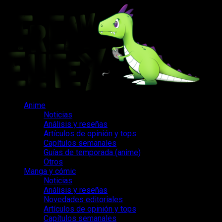
Saltar
al
contenido
Menú
Anime
principal
Noticias
Análisis y reseñas
Artículos de opinión y tops
Capítulos semanales
Guías de temporada (anime)
Otros
Manga y cómic
Noticias
Análisis y reseñas
Novedades editoriales
Artículos de opinión y tops
Capítulos semanales