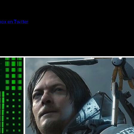
ox en Twitter
ría insinuado Xbox en Twitter
x Game Pass. No es oficial, pero los rumores dicen que así sería.