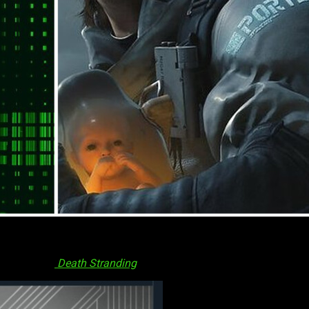
 Stranding
podría llegar a PC si los últimos movimientos 
particular. Durante la jornada del martes se cambiaron la imagen
n paisaje de
Death Stranding
.