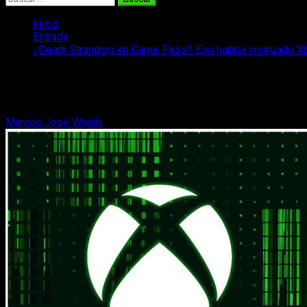
Inicio
Entrada
¿Death Stranding en Game Pass? Eso habría insinuado Xb
¿Death Stranding en Game Pass? Eso hab
Podría ser una de las noticias del año: Death Stranding en Xbo
Marcos José Wagih
17 de agosto, 2022
2 minutos de lectura