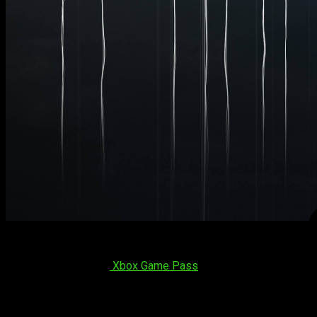
Por su parte, Hideo Kojima, el conocido director de
Death Str
menos eso fue lo que sobreentendió, puesto que Xbox Game Stu
Stranding
aterrice en
Xbox Game Pass
para PC cobra todavía m