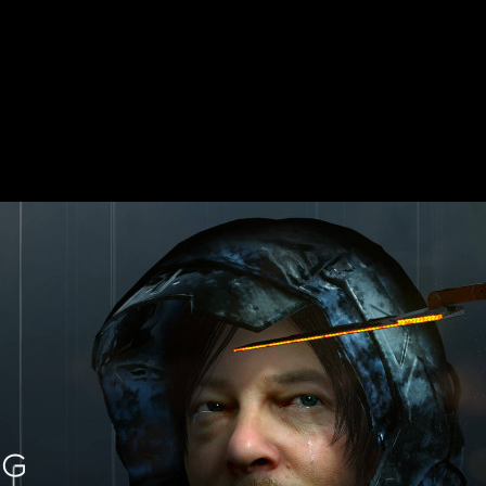
ar. Algunos usuarios han dicho que sería una idea excelente, mi
Station ceda uno de sus «exclusivos» a Game Pass, no es s
505 Games.
a Xbox Game Pass para PC?
 pero eso sería especular. Mientras tanto, el rumor coge fuerz
do mes de abril, no sería tan raro.