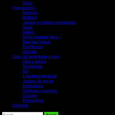
Otros
Videojuegos
Noticias
Análisis
Juegos y códigos mensuales
Guías
Indies
Otros (opinión, tops…)
Realidad Virtual
Periféricos
eSports
Cine, rol, tecnología y más
Cine y series
Tecnología
Rol
Literatura universal
Juegos de mesa
Entrevistas
Crónicas y eventos
Cosplay
Podcasting
Contacto
Buscar: