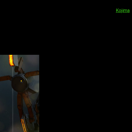
entras que otros tantos han considerado que sería un golpe muy
uyo
. Al menos no la versión de PC. El juego pertenece a
Kojima
a y cada vez hay más gente comentando el tema. Si tenemos en