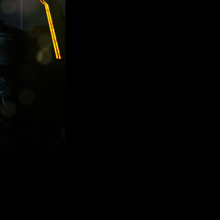
abajando con Xbox para publicar una nueva IP en PC.
O al
ns. Si se suman todas las piezas, la posibilidad de que
Death
aje: