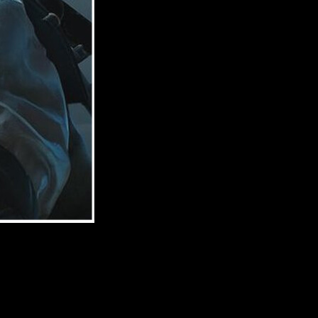
de Xbox son algo más que un simple cameo.
A través de su
 de perfil en su cuenta de PC Game Pass. Esto se hizo junto con