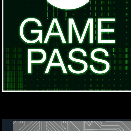
Movimiento extraño y que nos ha pillado por sorpresa:
Death
cuenta de Twitter, Microsoft lanzó (o no) un mensaje bastante 
un mensaje bastante críptico que coincidiría con una toma de u