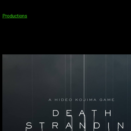
Sin duda, sería un movimiento bastante interesante y particul
duro para Sony.
Ante la pregunta de si es posible que Play
Productions
y su distribución en ordenadores corresponde a 
¿Es posible que
Death Stranding
llegue 
Es posible que haya algún acuerdo entre esta y PlayStation,
cuenta que
MBL The Show 22
ya hizo lo propio durante el pasa