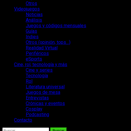
Otros
Videojuegos
Noticias
Análisis
Juegos y códigos mensuales
Guías
Indies
Otros (opinión, tops…)
Realidad Virtual
Periféricos
eSports
Cine, rol, tecnología y más
Cine y series
Tecnología
Rol
Literatura universal
Juegos de mesa
Entrevistas
Crónicas y eventos
Cosplay
Podcasting
Contacto
Buscar: