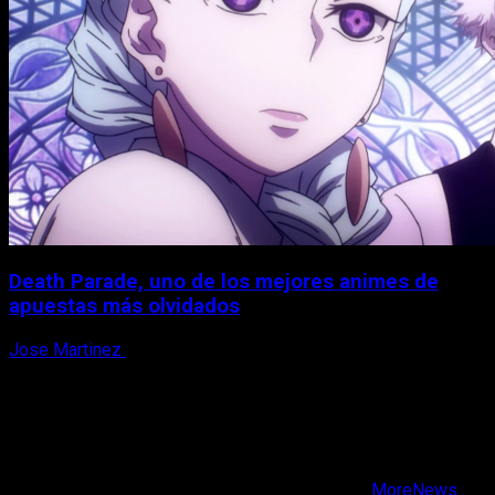
Death Parade, uno de los mejores animes de
apuestas más olvidados
Jose Martinez
7 de agosto, 2026
X
Facebook
Instagram
Youtube
Copyright © Todos los derechos reservados.
|
MoreNews