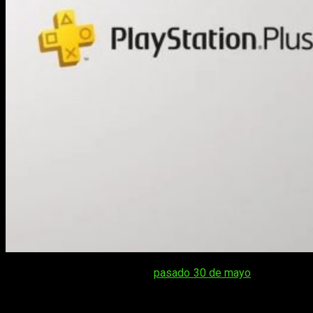
Tal y como ya os avisamos el
pasado 30 de mayo
, los juegos
del PS Plus de junio de 2022 serán
God of War
,
Naruto to
Boruto: Shinobi Striker
y
Nickelodeon All-Star Brawl
. Todo
parece formar parte de una estrategia justo antes del