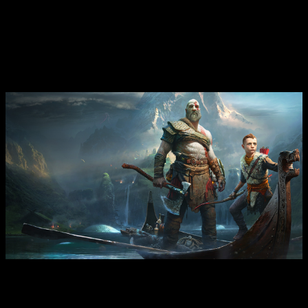
lanzamiento del nuevo servicio de Sony. Sobre todo si
tenemos en cuenta que, según los rumores, la secuela de
God of War
se anunciaría durante el próximo State of Play.
Juegos del PS Plus de junio de 2022
La aventura de Kratos y Atreus protagonizaría la nueva
selección de juegos del servicio
Empezamos con
God of War
. Sin duda, uno de los títulos más