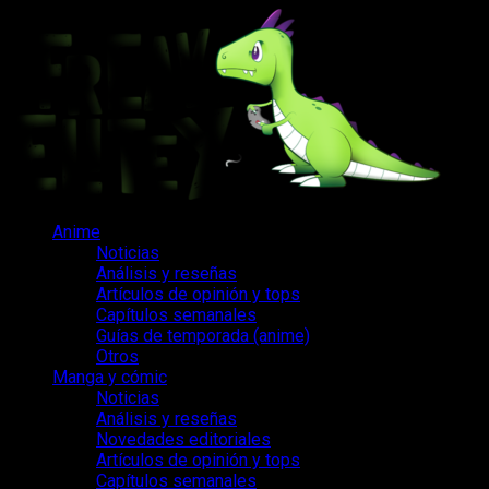
Saltar
al
contenido
Menú
Anime
principal
Noticias
Análisis y reseñas
Artículos de opinión y tops
Capítulos semanales
Guías de temporada (anime)
Otros
Manga y cómic
Noticias
Análisis y reseñas
Novedades editoriales
Artículos de opinión y tops
Capítulos semanales