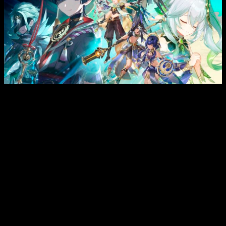
El proceso, por suerte, es muy sencillo. En primer lugar, tenéis
que haber alcanzado el Rango de Aventura 10, puesto que de
otra manera no tendéis acceso a la sección para realizar el
intercambio.
Si canjeáis el código desde la página web, tenéis que:
Iniciar sesión, como es lógico.
Elegir el servidor desde el que juegas.
Buscar la pestaña de «canjear» código, copiar y pegar.
Dale a «canjear». Listo, solo tienes que ir a la sección
de mensajes dentro del juego y recoger la recompensa.
Si, por otro lado, lo hacéis desde el juego, el proceso es