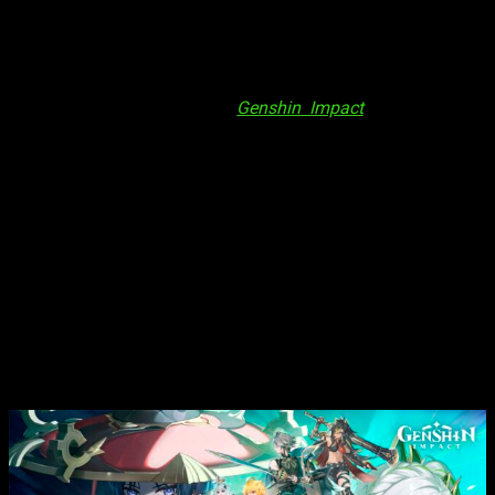
queréis compartir con la comunidad, pues os invitamos a
hacerlo y os lo agradecemos, por su puesto. Podéis hacerlo
en la caja de comentarios.
De cualquier manera, nosotros estaremos muy atentos por si
se amplían los códigos de
Genshin Impact
de octubre de
2022. Dicho esto, y ahora sin más dilación, os decimos
cuáles son los códigos que están disponibles en estos
momentos.
6A6VJTWGCPYV
: 60 Protogemas y 5 boost de
Experiencia
MA6RPW8GGJAM
: 60 Protogemas y 5 boost de
Experiencia
GENSHINGIFT
: 50 Protogemas y 3 Ingenios del Héroe
Códigos de
Genshin Impact
de octubre
de 2022: cómo canjearlos