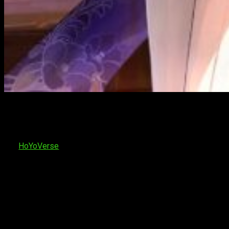
¡Ya empiezan a salir los primeros
códigos de
Genshin
Impact
de octubre de 2022!
Al menos así debería ser
durante los próximos días. Y es que desde hace unos meses
cuesta bastante rascar algo de contenido gratuito en el juego
de
HoYoVerse
si llevamos un tiempo disfrutando de la
experiencia. ¿Qué quiere decir esto? Que ya no es tan
habitual que desbloqueen nuevos códigos al mes.
Tanto es así que en la nueva remesa de códigos apenas
encontramos novedades. Es posible, inclusive, que ya hayáis
desbloqueado alguno de los códigos que os presentamos a
continuación. Sea como fuere,
estamos atentos por si
acaso publican nuevos códigos
. Y si tenéis alguno y lo