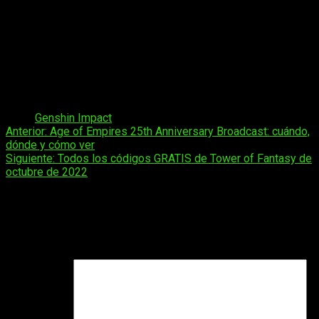
el siguiente:
Abrid la sección del menú principal.
Busca la pestaña de «ajustes».
Entra en la parte de «cuenta» y luego a «código de
canjeo».
Escribe el código en la barra de texto que aparece.
Dale a «canjear ahora» y listo.
Tags:
Genshin Impact
Navegación
Anterior:
Age of Empires 25th Anniversary Broadcast: cuándo,
dónde y cómo ver
de
Siguiente:
Todos los códigos GRATIS de Tower of Fantasy de
entradas
octubre de 2022
Deja una respuesta
Tu dirección de correo electrónico no será publicada.
Los
campos obligatorios están marcados con
*