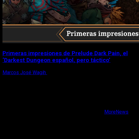
Primeras impresiones de Prelude Dark Pain, el
‘Darkest Dungeon español, pero táctico’
Marcos José Wagih
6 de agosto, 2026
X
Facebook
Instagram
Youtube
Copyright © Todos los derechos reservados.
|
MoreNews
por AF themes.