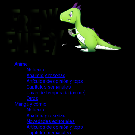
Saltar
al
contenido
Menú
Anime
principal
Noticias
Análisis y reseñas
Artículos de opinión y tops
Capítulos semanales
Guías de temporada (anime)
Otros
Manga y cómic
Noticias
Análisis y reseñas
Novedades editoriales
Artículos de opinión y tops
Capítulos semanales