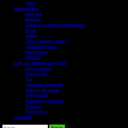
Otros
Videojuegos
Noticias
Análisis
Juegos y códigos mensuales
Guías
Indies
Otros (opinión, tops…)
Realidad Virtual
Periféricos
eSports
Cine, rol, tecnología y más
Cine y series
Tecnología
Rol
Literatura universal
Juegos de mesa
Entrevistas
Crónicas y eventos
Cosplay
Podcasting
Contacto
Buscar: