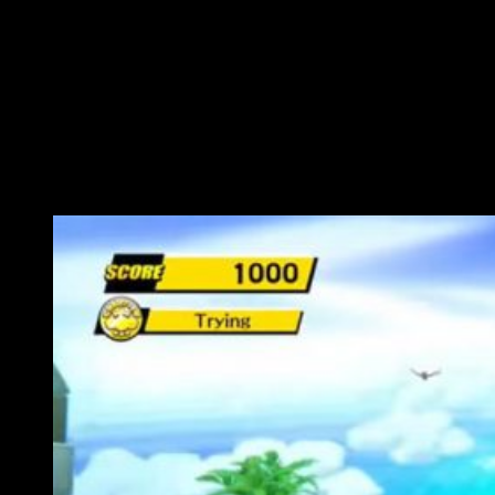
de la gran N reinventó las posibilidades del mercado. SEGA,
desarrolladora que se ha ocupado tanto de su versión
remasterizada como del original, era muy consciente de ello.
Por ello centró sus esfuerzos en hacer de la inclinación del
mando nuestro control.
Marge, ¿puedo tener un pato? Pero si
ya tienes un mono…