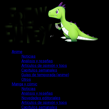
Saltar
al
contenido
Menú
Anime
principal
Noticias
Análisis y reseñas
Artículos de opinión y tops
Capítulos semanales
Guías de temporada (anime)
Otros
Manga y cómic
Noticias
Análisis y reseñas
Novedades editoriales
Artículos de opinión y tops
Capítulos semanales