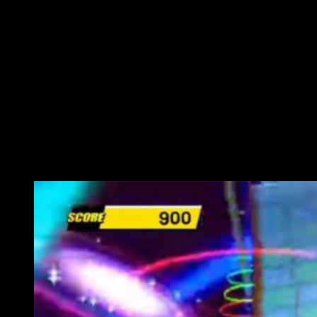
final, entretiene. En ese mismo sentido, podríamos hablar de
un juego orientado a un público más infantil. Veteranos, ya sea
por edad o experiencia, quizá encuentren infructuosa la
exploración de sus niveles. No obstante, los más jóvenes —
así lo creo— encontrarán un gran encanto tanto en su
personaje como en el diseño de los niveles. El paso de los
años no le ha sentado demasiado bien, mas sigue siendo una
opción bastante interesante para los más peques.
Yo soy el rey del
jazz
a gogó, el más
mono rey del
swing