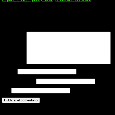
entradas
Deja una respuesta
Tu dirección de correo electrónico no será publicada.
Los
campos obligatorios están marcados con
*
Comentario
*
Nombre
Correo electrónico
Web
Historias relacionadas