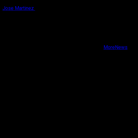
Jose Martinez
7 de agosto, 2026
X
Facebook
Instagram
Youtube
Copyright © Todos los derechos reservados.
|
MoreNews
por AF themes.