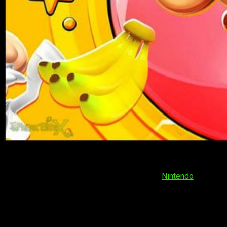
¡Hola, muy buenas amantes de los videojuegos! En esta
ocasión vengo a hablaros de
Super Monkey Ball: Banana
Blitz HD
. El título, lanzado en su origen en
Nintendo
Wii allá
por 2006, se convirtió en el séptimo juego de la franquicia
Super Monkey Ball
. Enfatizando las cualidades de una de las
consolas más prolíficas en un tiempo pasado, el plataformas
buscó explotar las cualidades especiales de la consola. El
resultado fue, cuando menos, peculiar. No por nada, la consola