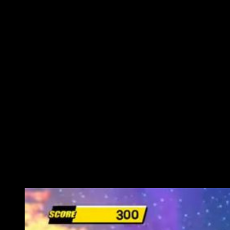
son eso, sencillas, pero ofrecen variantes interesantes
cuando nos enfrentamos a los jefes finales.
En otro orden de cosas, se han incluido
funcionalidades
online
. Aunque divertidas, cojean por la falta
de un verdadero aire competitivo, aunque supongo que esto
es mucho más adecuado cuando hablamos de niños. En lugar
de enfrentamientos directos, las clasificaciones se miden por
tiempo y puntuación. Por consiguiente, no nos enfrentamos a
nadie de forma directa, sino que enfrentaremos nuestros
mejores resultados a los de otros jugadores. Y esto se hará,
principalmente, a través de los minijuegos. Estos, a su vez,
son menos que antes. ¿Dónde han quedado los cincuenta
originales? Ahora solo disponemos de diez variantes que,
aunque bastante más diferenciados entre ellos que los de la
experiencia de juego, se quedan algo cortos.
Conclusiones