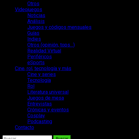
Otros
Videojuegos
Noticias
Análisis
Juegos y códigos mensuales
Guías
Indies
Otros (opinión, tops…)
Realidad Virtual
Periféricos
eSports
Cine, rol, tecnología y más
Cine y series
Tecnología
Rol
Literatura universal
Juegos de mesa
Entrevistas
Crónicas y eventos
Cosplay
Podcasting
Contacto
Buscar: