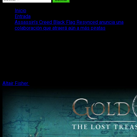
Inicio
Entrada
Assassin’s Creed Black Flag Resynced anuncia una
colaboración que atraerá aún a más piratas
Assassin’s Creed Black Flag Resynced
anuncia una colaboración que atraerá
aún a más piratas
Tenemos nueva colaboración de Assassin's Creed Black Flag
Resynced, anunciada antes de su lanzamiento el mes de julio.
Altair Fisher
12 de mayo, 2026
2 minutos de lectura