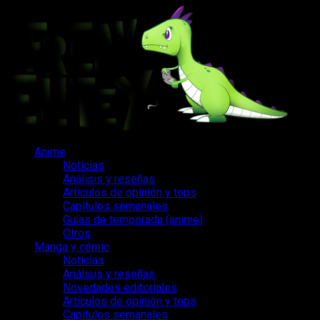
Saltar
al
contenido
Menú
Anime
principal
Noticias
Análisis y reseñas
Artículos de opinión y tops
Capítulos semanales
Guías de temporada (anime)
Otros
Manga y cómic
Noticias
Análisis y reseñas
Novedades editoriales
Artículos de opinión y tops
Capítulos semanales