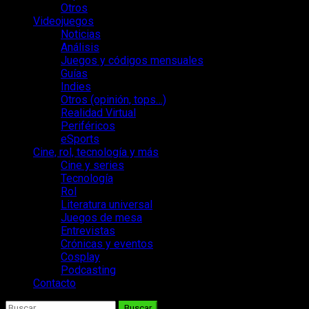
Otros
Videojuegos
Noticias
Análisis
Juegos y códigos mensuales
Guías
Indies
Otros (opinión, tops…)
Realidad Virtual
Periféricos
eSports
Cine, rol, tecnología y más
Cine y series
Tecnología
Rol
Literatura universal
Juegos de mesa
Entrevistas
Crónicas y eventos
Cosplay
Podcasting
Contacto
Buscar: