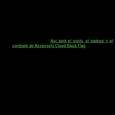
aventura real. La compañía francesa, en colaboración con
Unsolved Hunts, ha presentado
Gold & Crystal – The Lost
Treasure of Edward Kenway
, una ambiciosa
búsqueda del
tesoro global inspirada en
Assassin’s Creed Black Flag
Resynce
d
. La iniciativa busca trasladar la emoción de la saga
a una experiencia tangible, invitando a los jugadores a
convertirse en auténticos cazatesoros.
Tal vez te interese:
Así será el sigilo, el parkour y el
combate de Assassin’s Creed Black Flag
La participación ya está abierta mediante reserva
, con un
precio inicial de 34,99 euros, y dará acceso a una experiencia
diseñada para desarrollarse durante varios años. El punto de
partida será el
9 de noviembre de 2026
. Ahí comenzará
oficialmente esta aventura internacional que promete poner a
prueba la lógica, la paciencia y la capacidad de investigación
de los participantes.
Assassin’s Creed Black Flag Resynced
sigue calentando motores