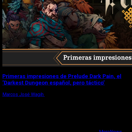
Primeras impresiones de Prelude Dark Pain, el
‘Darkest Dungeon español, pero táctico’
Marcos José Wagih
6 de agosto, 2026
X
Facebook
Instagram
Youtube
Copyright © Todos los derechos reservados.
|
MoreNews