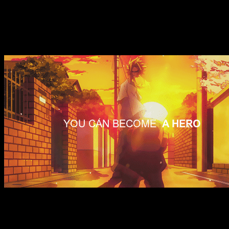
favor de nuestro protagonista. Midoriya cree ser amigo
de Bakugō, pero no lo es…
Un objetivo, un poder, una responsabilidad
¿Por qué Izuku «es un personaje incompleto»?
Porque no es
nadie sin All Migh
t. All Might es la motivación, el objetivo, la
meta, el final del camino. Sin All Might, Deku no es nadie. El