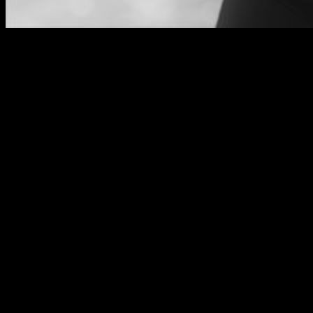
Yo te elijo a ti, digamos… ¿Izuku?
¡Hola, muy buenas!
¡He regresado de entre los muertos! Sí, puede sonar extraño,
pero así ha sido. Tras sobrevivir al distópico mundo de los
exámenes universitarios, me confieso libre de las
obligaciones que me ataban a una montaña de apuntes; el
escritorio ha perdido el apelativo de tedioso
encomendándose a los dictámenes del placer de la escritura
libre. Con este mi peculiar regreso (las noticias que me atreví
a sacar en tiempo muerto no cuentan), traigo junto a mí una
nueva sección. Ciertamente, no puedo decir que tenga mucho
misterio; analizar personajes de anime, en realidad, se explica
por sí solo, ¿cierto? No hay mucho que decir sobre lo que
pretendo con esta sección, así que, sin más, abandono la
posibilidad de un nuevo preámbulo y me pongo con lo que
hoy nos ocupa.
Izuku Midoriya de
My Hero Academia