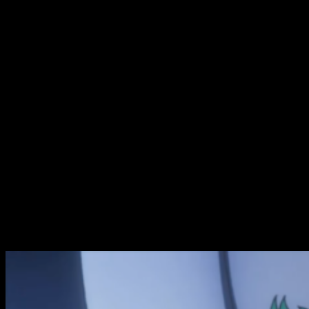
héroe, pero para alcanzar la cima, para lograr ser el héroe que
desea ser, se lo arrebata todo. Estamos ante una relación de
maestro-alumno basada en la adoración, pero en la que el
alumno (para cumplir con su sueño)
tiene que robarle a su
maestro todo lo que es
.
Deku es una figura que no posee maldad o egolatría alguna,
mas —sin darse cuenta— es un egoísta que ha condenado a
su héroe. Esto —esto sí que sí— me parece muy interesante.
Resalta la figura del ser humano como un animal avaro y
ególatra, pero como un ser cuyo egoísmo se redirige hacia
una nobleza innata. En este caso, el poder no es un regalo del
cielo. Es un castigo, una gruesa cadena qu
e lo condena a la
responsabilidad de suceder a quien más admira. Izuku le
roba a All Might su identidad, su razón de ser e, incluso, su
vida.
Evolución