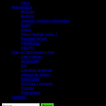
Otros
Videojuegos
Noticias
Análisis
Juegos y códigos mensuales
Guías
Indies
Otros (opinión, tops…)
Realidad Virtual
Periféricos
eSports
Cine, rol, tecnología y más
Cine y series
Tecnología
Rol
Literatura universal
Juegos de mesa
Entrevistas
Crónicas y eventos
Cosplay
Podcasting
Contacto
Buscar: