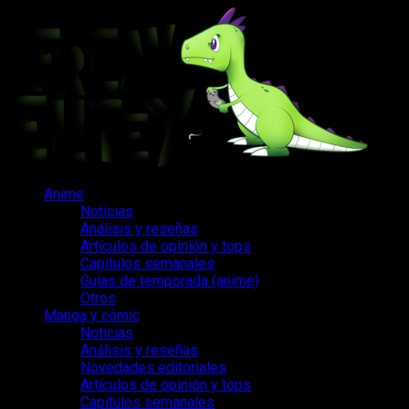
Saltar
al
contenido
Menú
Anime
principal
Noticias
Análisis y reseñas
Artículos de opinión y tops
Capítulos semanales
Guías de temporada (anime)
Otros
Manga y cómic
Noticias
Análisis y reseñas
Novedades editoriales
Artículos de opinión y tops
Capítulos semanales