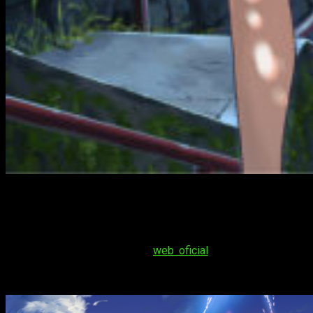
Nuevos cines en España para
Your
Name.
Selecta Visión
actualiza la
web oficial
de
Your Name.
en
español con
nuevos cines
en los que se estrenará la
película.