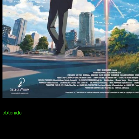
De acuerdo con la web Box Office Mojo, el filme de Shinkai ha
obtenido
un total de
328 millones de dólares
en todo el
mundo. Así, ha conseguido sobrepasar los 275 millones que
ganó
El viaje de Chihiro
desde su estreno en 2001.
Tráiler (castellano)