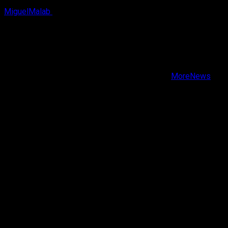
MiguelMalab
9 de agosto, 2026
X
Facebook
Instagram
Youtube
Copyright © Todos los derechos reservados.
|
MoreNews
por AF themes.