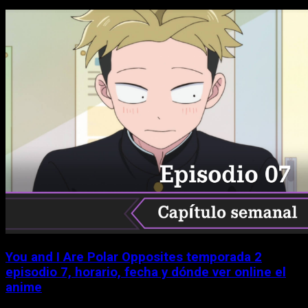
You and I Are Polar Opposites temporada 2
episodio 7, horario, fecha y dónde ver online el
anime