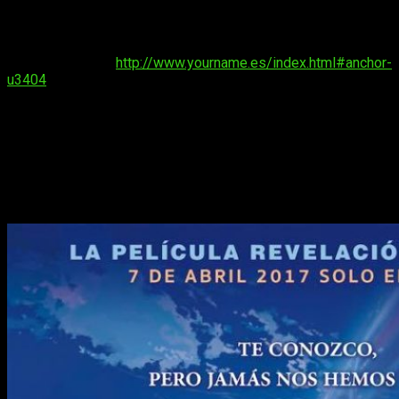
fichas de los personajes
,
imágenes
,
noticias
del filme o
información sobre el
staff
. Podéis verlo todo en el enlace
que os mostramos a
continuación:
http://www.yourname.es/index.html#anchor-
u3404
.
Estreno en España: 7 de abril
El filme tiene previsto su estreno en 92 países, incluyendo,
cómo no, España. Aquí la encargada de su llegada será
Selecta Visión
. La distribuidora estrenará el filme en cines
españoles el próximo
7 de abril
.