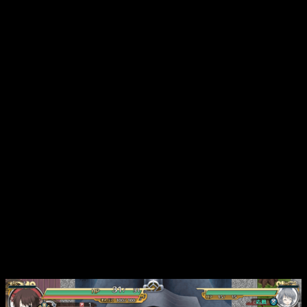
descansar
para recuperar todos los puntos de salud y
energía.
En caso de que
muramos
, tendremos que empezar
desde la
primera planta
, así que id con precaución y no malgastéis
los turnos, consejo que doy por experiencia.
Un movimiento, un turno
Sí, cada cosa que hagas
consumirá un turno
. Eso implica
que el enemigo podrá acercarse o atacarte. Incluso
moverte
,
consumirá un turno.
Eso es lo básico de la jugabilidad de este juego. Cuando
entremos en la mazmorra, todo consumirá un turno y tenemos
una gran diversidad de cosas que podemos hacer.
Como es obvio, podremos
movernos
. Este movimiento
podremos hacerlo en
ocho direcciones
, siendo estos los
cuatro rectos (
norte, sur, este y oeste
) y los cuatro en diagonal
(
noreste, noroeste, sudeste y sudoeste
).