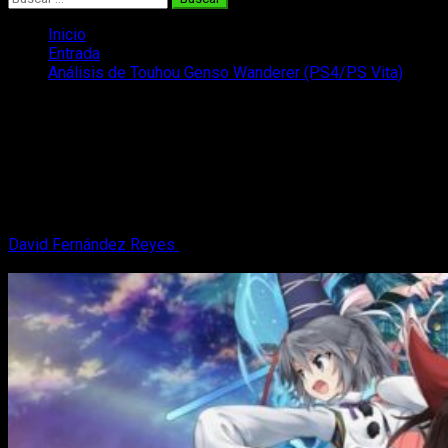
Inicio
Entrada
Análisis de Touhou Genso Wanderer (PS4/PS Vita)
Análisis de Touhou Genso Wanderer
(PS4/PS Vita)
Os traemos nuestro análisis de Touhou Genso Wanderer, una
propuesta un tanto curiosa para Occidente con muchos
puntos curiosos.
David Fernández Reyes
19 de marzo, 2017
8 minutos de
lectura