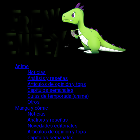
Saltar
al
contenido
Menú
Anime
principal
Noticias
Análisis y reseñas
Artículos de opinión y tops
Capítulos semanales
Guías de temporada (anime)
Otros
Manga y cómic
Noticias
Análisis y reseñas
Novedades editoriales
Artículos de opinión y tops
Capítulos semanales