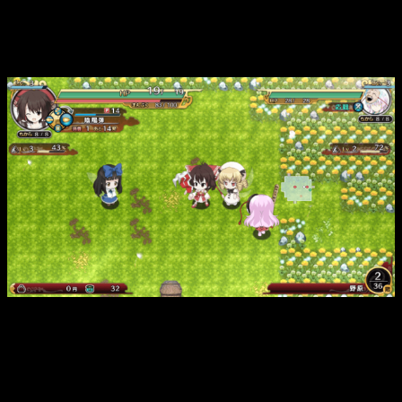
podemos hacer. Ya sea
comida
para recuperar puntos de
salud o energía,
talismanes
para atacar, quitarte efectos de
estado o lo que sea que estos hagan o
habilidades de un
solo uso
que nos vamos encontrando por el suelo.
Reimu Harukei dentro de una mazmorra rodeada de enemigos
en Touhou Genso Wanderer.
Por las mazmorras también nos
encontraremos diversas
trampas
que pueden desde hacernos daño a causarnos
algún efecto de estado, pasando incluso por
quemarnos la