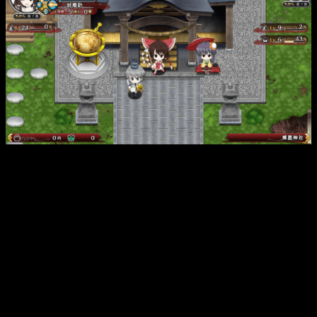
Reimu Harukei y Futo Mononobe en la primera ciudad de
Touhou Genso Wanderer.
También, podremos
atacar
, pero esto puede ser de dos
maneras.
Ataque básico
, el cual atacamos con nuestros
puños en caso de no portar ningún arma o con el arma en
caso de que sí.
La otra manera es con
una habilidad de las cuatro que
nuestro personaje posee
y solo podremos usarlos cuando
tengamos suficientes puntos P.
Usar objetos
también, como es algo lógico, es algo que