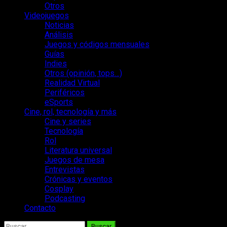
Otros
Videojuegos
Noticias
Análisis
Juegos y códigos mensuales
Guías
Indies
Otros (opinión, tops…)
Realidad Virtual
Periféricos
eSports
Cine, rol, tecnología y más
Cine y series
Tecnología
Rol
Literatura universal
Juegos de mesa
Entrevistas
Crónicas y eventos
Cosplay
Podcasting
Contacto
Buscar: