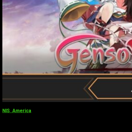
NIS America
nos sorprende con una propuesta un tanto
curiosa para el público occidental, ya que es algo extraño de
ver incluso en el propio mercado nipón. Dicho esto, os
traemos nuestro análisis de de
Touhou Genso Wanderer
.