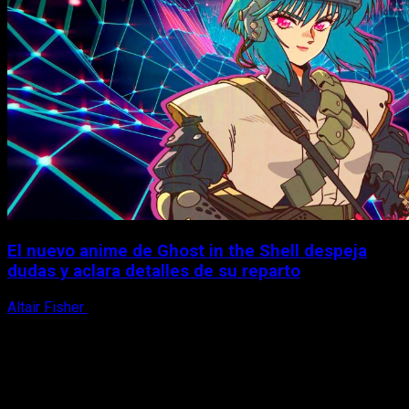
El nuevo anime de Ghost in the Shell despeja
dudas y aclara detalles de su reparto
Altair Fisher
7 de agosto, 2026
X
Facebook
Instagram
Youtube