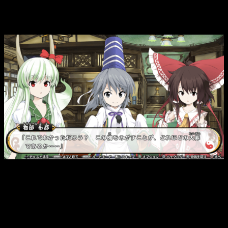
desbloqueando «extractos» de la historia
, conociendo a
antiguos personajes de anteriores títulos cuyas
conversaciones hacen referencia a estos.
Conversación entre Reimu Harukei, Futo Mononobe y una
antigua amiga.
Esto es algo caótico pues, aunque avances en la historia,
esto
no quiere decir
que hayas terminado la mazmorra o
que sea un punto de guardado.