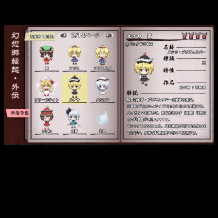
estos pasan a ser unos
personajes diminutos con el
tamaño de su cabeza un tanto considerable.
Imagen del Bestiario, una galería donde puedes ver y estudiar
a los enemigos que te vas encontrando por Touhou Genso
Wanderer.
Las mazmorras pueden tener diversas estéticas, desde el
típico prado verde repleto de vegetación
hasta
un lugar
acuático en el que no hay más que agua.