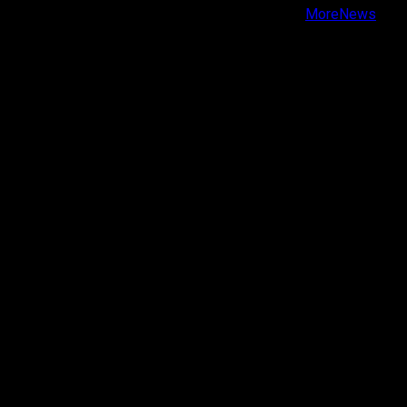
Copyright © Todos los derechos reservados.
|
MoreNews
por AF themes.