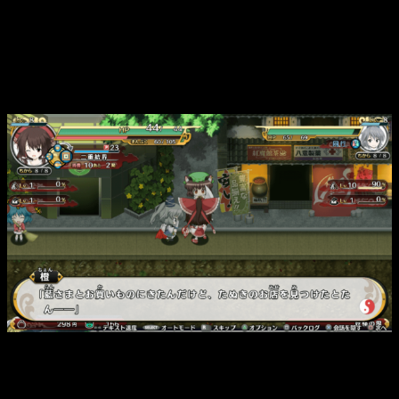
Mundo Misterioso.
Entre planta y planta, puede haber algún extracto de historia y
de vez en cuando, una de estas plantas es
una ciudad
, en la
que no gastaremos turnos, por lo cual no recuperaremos ni
vida ni bajará nuestra energía.
Reimu Harukei y Futo Mononobe en una de las ciudades de
Touhou Genso Wanderer.
En ella podremos
comprar, vender y mejorar objetos y