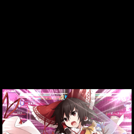
novatos les costará mucho adecuarse a la mecánica del
juego.
Curiosidades
Aunque el título esté editado y publicado por
NIS
America
, la desarrolladora es
Aqua Style.
Originalmente este juego era un
fangame
, es decir, el
creador original de
Touhou
no tiene nada que ver con el
desarrollo de esta entrega.
Al no ser oficial, el nombre original era
Mystery
Gensokyo 3
, posteriormente pasado por
NIS America
al licenciar la obra como
Touhou Genso Wanderer
, tal y
como lo conocemos ahora.