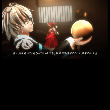
Rinnosuke con la esfera dorada, al fondo Reimu Harukei,
protagonista de Touhou Genso Wanderer.
Tendremos que ir atravesando diversas mazmorras caóticas
repletas de enemigos que son clones de los habitantes
reales del reino de
Kourindo
. A la par, tendremos que ir
descubriendo el misterio de la torre, posteriormente
denominada
Kourintower
, y por qué sólo está lloviendo en
ese lugar.
Conforme vayamos avanzando por las mazmorras iremos