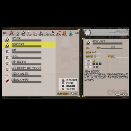
Tendremos que ir
mejorando a nuestro personaje
, como
en toda entrega de rol, a la par que
a los objetos
que
llevemos equipados, sea arma, escudo o accesorio.
Menú de objetos en Touhou Genso Wanderer. Podemos ver
que estos también poseen de niveles.
En el tema de que es un
roguelike
, iremos
atravesando
plantas eliminando enemigos
que vayan a apareciendo con
un sistema de turnos, parecido a lo que sería
Pokémon