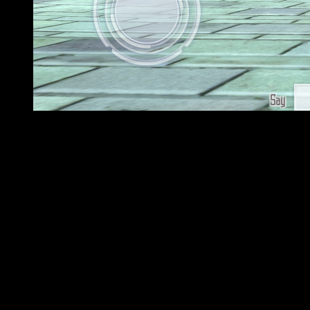
Pantallazo in-game de Sword Art Online: Integral Factor.
Para poder escapar del letal mundo del juego, los usuarios
tendrán que convertirse en héroes, unirse a
Koharu,
un nuevo
compañero, y
unirse a un equipo de asalto
con el que
acabar con poderosos monstruos, completar misiones
difíciles y conquistar
Aincrad.
Todos los usuarios que se registren e inicien sesión en el
juego tras su lanzamiento, obtendrán
2500 gemas arcanas,
dos tipos de sellos para el juego y una habilidad de
Asuna
de 4 estrellas.
Además, para conmemorar el inicio de los registros en todo
el mundo, los usuarios también podrán obtener
dos tipos de