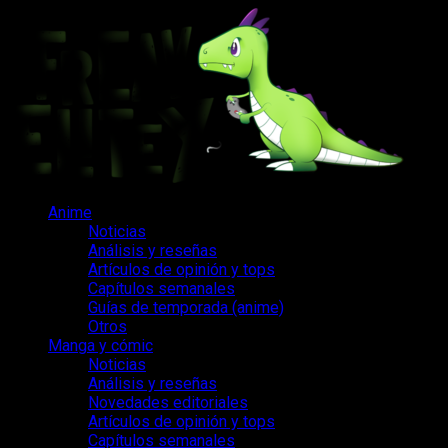
Saltar
al
contenido
Menú
Anime
principal
Noticias
Análisis y reseñas
Artículos de opinión y tops
Capítulos semanales
Guías de temporada (anime)
Otros
Manga y cómic
Noticias
Análisis y reseñas
Novedades editoriales
Artículos de opinión y tops
Capítulos semanales