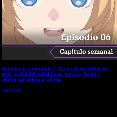
Episodio 6 temporada 2 Otome Game Sekai wa
Mob ni Kibishii Sekai desu, horario, fecha y
dónde ver online el anime
Redacción
5 de agosto, 2026
X
Facebook
Instagram
Youtube