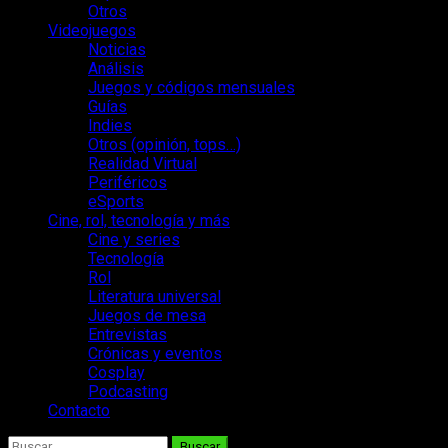
Otros
Videojuegos
Noticias
Análisis
Juegos y códigos mensuales
Guías
Indies
Otros (opinión, tops…)
Realidad Virtual
Periféricos
eSports
Cine, rol, tecnología y más
Cine y series
Tecnología
Rol
Literatura universal
Juegos de mesa
Entrevistas
Crónicas y eventos
Cosplay
Podcasting
Contacto
Buscar: