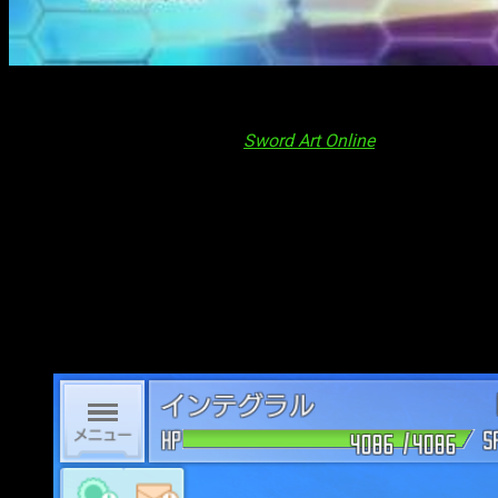
Bandai Namco
ha abierto el plazo para registrarse en
Sword
Art Online: Integral Factor
, la nueva entrega de la exitosa
franquicia de anime y novelas
Sword Art Online
.
Esta entrega presenta una historia original y exclusiva, con
nuevos giros de guion, nuevos personajes y monstruos y
viejos conocidos de la franquicia como pueden ser
Kirito
o
Asuna
.
En en este nuevo título, los jugadores
se transformarán en
uno de los usuarios atrapados
en ese letal universo virtual
de
Sword Art Online
, en el que quien muere en el juego muere
también en la vida real.