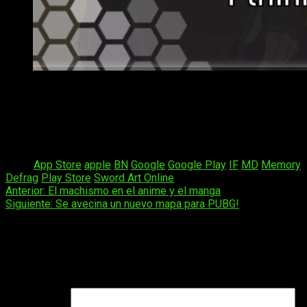
Asuna y Kirito en Sword Art Online: Integral Factor.
Sword Art Online: Integral Factor
saldrá a lo largo de este
año
2018
para
iOS y Android.
Un saludo y nos vemos en el mundo virtual.
Tags:
App Store
apple
BN
Google
Google Play
IF
MD
Memory
Defrag
Play Store
Sword Art Online
Navegación
Anterior:
El machismo en el anime y el manga
Siguiente:
Se avecina un nuevo mapa para PUBG!
de
entradas
Deja una respuesta
Tu dirección de correo electrónico no será publicada.
Los
campos obligatorios están marcados con
*