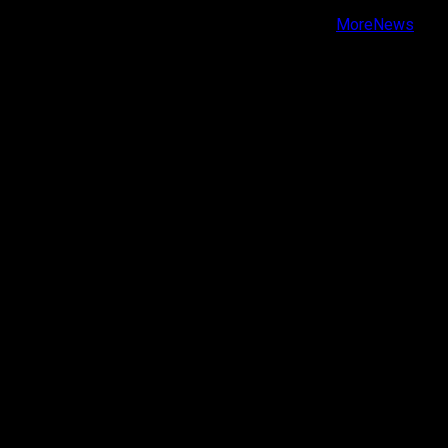
Copyright © Todos los derechos reservados.
|
MoreNews
por AF themes.