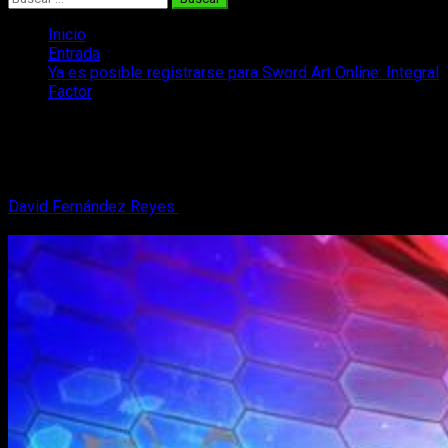
Inicio
Entrada
Ya es posible registrarse para Sword Art Online: Integral
Factor
Ya es posible registrarse para Sword
Art Online: Integral Factor
David Fernández Reyes
20 de febrero, 2018
2 minutos de
lectura