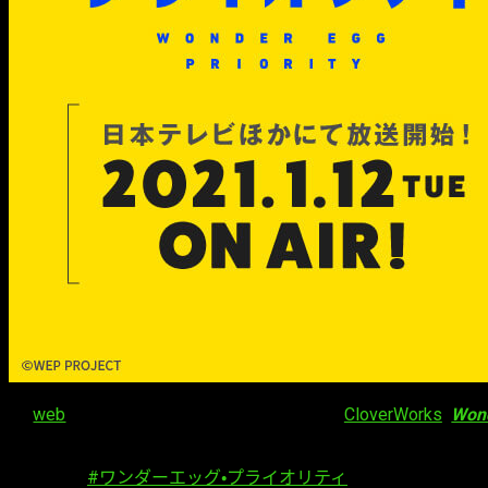
La
web
oficial del nuevo anime original de
CloverWorks
,
Wond
miembros del reparto y más miembros del equipo de animació
🥚「
#ワンダーエッグ・プライオリティ
」第1弾PVを解禁