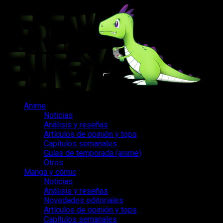
Saltar
al
contenido
Menú
Anime
principal
Noticias
Análisis y reseñas
Artículos de opinión y tops
Capítulos semanales
Guías de temporada (anime)
Otros
Manga y cómic
Noticias
Análisis y reseñas
Novedades editoriales
Artículos de opinión y tops
Capítulos semanales