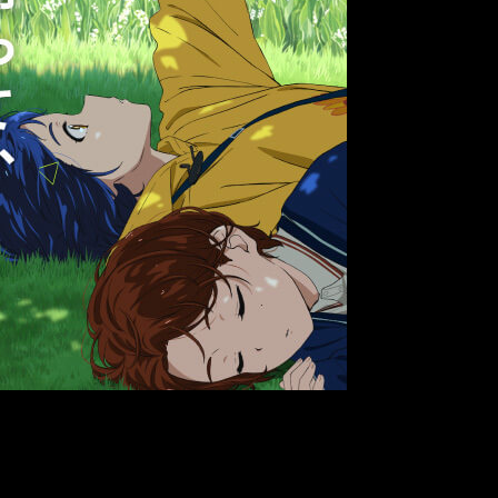
una nueva imagen. También se han confirmado los principales
o
y por fin conocemos unos primeros atisbos de su sinopsis.