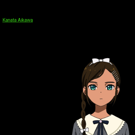
Kanata Aikawa
interpretará a
Ai Ōto
, una chica de 14 años una 