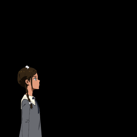
heterocromía muy distintiva. Por ciertos motivos ha dejado tempo