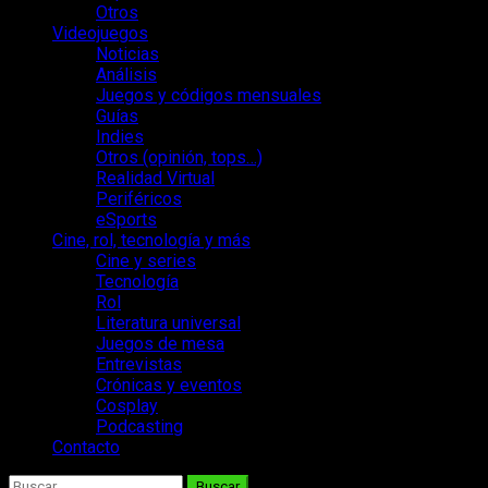
Otros
Videojuegos
Noticias
Análisis
Juegos y códigos mensuales
Guías
Indies
Otros (opinión, tops…)
Realidad Virtual
Periféricos
eSports
Cine, rol, tecnología y más
Cine y series
Tecnología
Rol
Literatura universal
Juegos de mesa
Entrevistas
Crónicas y eventos
Cosplay
Podcasting
Contacto
Buscar: