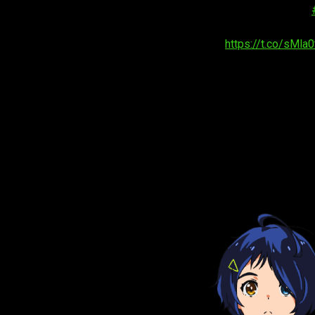
1月12日より日本テレビ他にて順次放送が開始される「
メインキャスト、スタッフ情報も解禁いたしました。
詳細は公式サイトをご確認ください。
https://t.co/sMla
— TVアニメ「ワンダーエッグ・プライオリティ」公式 (@WE
Wonder Egg Priority
da a conocer las vo