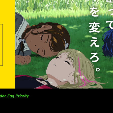
er Egg Priority
, ha revelado su segundo vídeo promocional y 
n. La serie comenzará su emisión la madrugada del
13 de ener
🥚