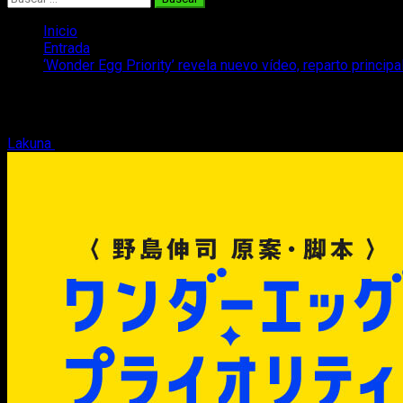
Inicio
Entrada
‘Wonder Egg Priority’ revela nuevo vídeo, reparto principa
‘Wonder Egg Priority’ revela nuevo vídeo,
Lakuna
16 de diciembre, 2020
2 minutos de lectura