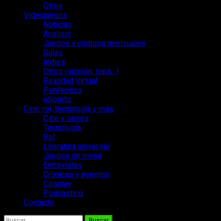
Otros
Videojuegos
Noticias
Análisis
Juegos y códigos mensuales
Guías
Indies
Otros (opinión, tops…)
Realidad Virtual
Periféricos
eSports
Cine, rol, tecnología y más
Cine y series
Tecnología
Rol
Literatura universal
Juegos de mesa
Entrevistas
Crónicas y eventos
Cosplay
Podcasting
Contacto
Buscar: