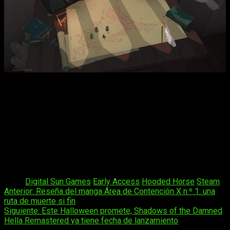
Si, se puede acariciar al cuervo.
Hooded Horse
es un editor de juegos tácticos y
estratégicos con socios en todo el mundo. Con 31 juegos en
cartera desde 2019, su objetivo es capacitar y apoyar a los
desarrolladores para que puedan crear grandes experiencias
para los jugadores. Viaja desde el pasado lejano de
Manor
Lords
y los bosques encantados de
Against the Storm
, hasta
las profundidades del espacio en
Terra Invicta
y
Falling
Frontier
.
Tags:
Digital Sun Games
Early Access
Hooded Horse
Steam
Navegación
Anterior:
Reseña del manga Área de Contención X n.º 1: una
ruta de muerte si fin
de
Siguiente:
Este Halloween promete, Shadows of the Damned
entradas
Hella Remastered ya tiene fecha de lanzamiento