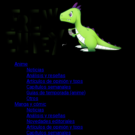
Saltar
al
contenido
Menú
Anime
principal
Noticias
Análisis y reseñas
Artículos de opinión y tops
Capítulos semanales
Guías de temporada (anime)
Otros
Manga y cómic
Noticias
Análisis y reseñas
Novedades editoriales
Artículos de opinión y tops
Capítulos semanales