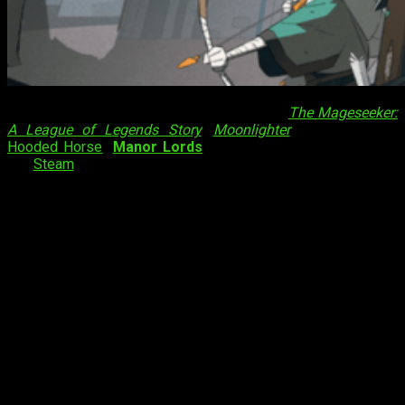
Cataclismo
, el nuevo juego de
Digital Sun
(
The Mageseeker:
A League of Legends Story
,
Moonlighter
) y editado por
Hooded Horse
(
Manor Lords
), es lanzado en
early access
en
Steam
. Lidera desde las murallas de una fortaleza
construida a medida y haz retroceder la oscuridad.
Cataclismo
está disponible para PC a través de Steam por un
precio base de $ 29,99 / £ 24,99 / € 29,99 / ¥ 3980, con un
descuento de lanzamiento del 20% hasta el 4 de agosto de
2024.
Digital Sun, del éxito de
Moonlighter
al
early access
de
Cataclismo