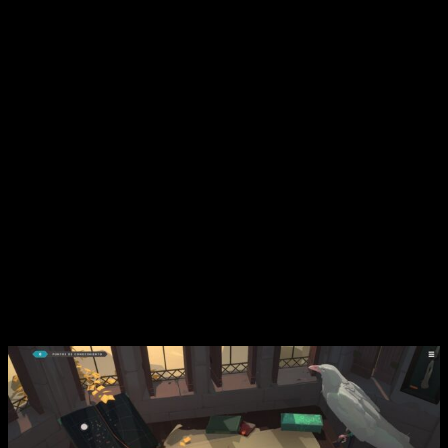
de juego durante el acceso anticipado.
El juego estará traducido del inglés al alemán, francés,
español, polaco, ruso, portugués, brasileño, chino
simplificado, chino tradicional, coreano y japonés. Digital Sun
es una empresa multi-estudios de videojuegos con sede en
España con la misión de crear experiencias que realmente
valga la pena jugar y divertirte mientras lo haces.
Los proyectos anteriores incluyen
The Mageseeker: A
League of Legends Story
y
Moonlighter
de 2018, que ha
vendido más de
2,5 millones de unidades
hasta la fecha. El
estudio está trabajando actualmente en Cataclismo, un
RTS/Tower Defense con construcción de fortalezas ladrillo a
ladrillo.
Sobre Hooded Horse