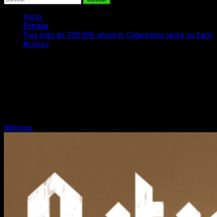
Inicio
Entrada
Tras más de 300.000 whislist, Cataclismo lanza su Early
Access
Tras más de 300.000 whislist,
Cataclismo lanza su Early Access
El estudio español Digital Sun lanza el Early Access de
Cataclismo. Los creadores de Moonlighter vuelven con un
RTS/Tower Defense.
Barbosa
23 de julio, 2024
2 minutos de lectura