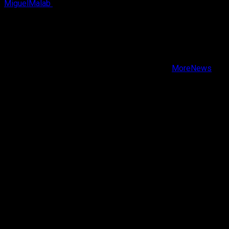
MiguelMalab
6 de agosto, 2026
X
Facebook
Instagram
Youtube
Copyright © Todos los derechos reservados.
|
MoreNews
por AF themes.