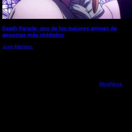
Death Parade, uno de los mejores animes de
apuestas más olvidados
Jose Martinez
7 de agosto, 2026
X
Facebook
Instagram
Youtube
Copyright © Todos los derechos reservados.
|
MoreNews
por AF themes.