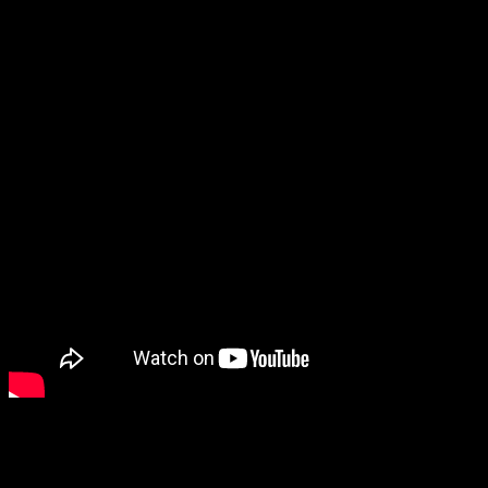
Polonia deberá luchar por su propia existencia ya que su
gente se encuentra en pleno frente donde batallan las tropas
Saxonian y Rusviet. Deberemos tomar el control de cada