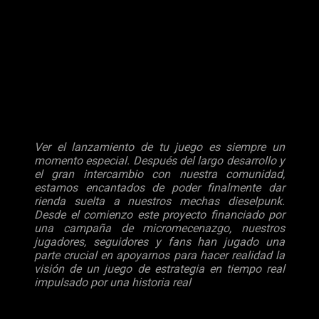
facción y sus respectivos héroes únicos. Además, el juego
cuenta con un muy rico y profundo apartado argumental, que
nos planta en un mundo lleno de misterios, secretos,
oportunidades y desafíos. Lo tradicional choca con el
progreso tecnológico, mientras Europa se recupera de la
cruenta Guerra Mundial
Jan Theysen, Director Creativo de KING Art Games se ha
querido mostrar muy agradecido a la comunidad por todo el
apoyo que ha recibido el equipo y ha confirmado que:
Ver el lanzamiento de tu juego es siempre un
momento especial. Después del largo desarrollo y
el gran intercambio con nuestra comunidad,
estamos encantados de poder finalmente dar
rienda suelta a nuestros mechas dieselpunk.
Desde el comienzo este proyecto financiado por
una campaña de micromecenazgo, nuestros
jugadores, seguidores y fans han jugado una
parte crucial en apoyarnos para hacer realidad la
visión de un juego de estrategia en tiempo real
impulsado por una historia real
Con el estreno definitivo del juego en su versión final,