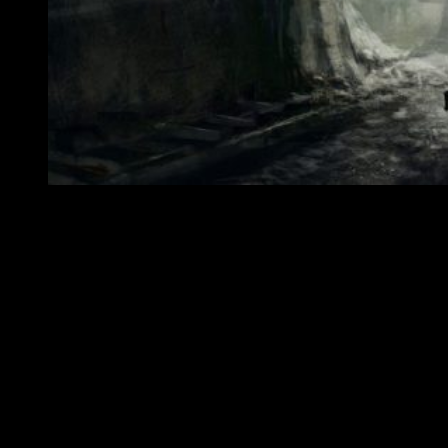
‘Tráiler Lanzamiento de Iron Harvest’
En este universo distópico en el que deberemos luchar en
batallas estratégicas con mechas gigantescos en un estilo
dieselpunk muy conseguido y resultón. Por consiguiente,
tenemos ante nosotros un RTS clásico ambientado en la
década de 1920. Nos situamos en el corazón de la Europa
mas rural, pero esta vez chocara de pleno con una guerra
tecnológica.
Tráiler de lanzamiento
Iron Harvest
1920+