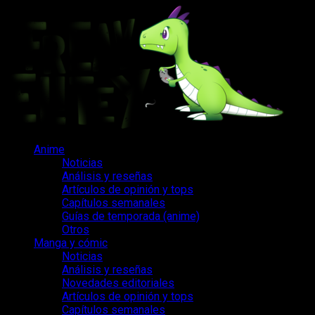
Saltar
al
contenido
Menú
Anime
principal
Noticias
Análisis y reseñas
Artículos de opinión y tops
Capítulos semanales
Guías de temporada (anime)
Otros
Manga y cómic
Noticias
Análisis y reseñas
Novedades editoriales
Artículos de opinión y tops
Capítulos semanales