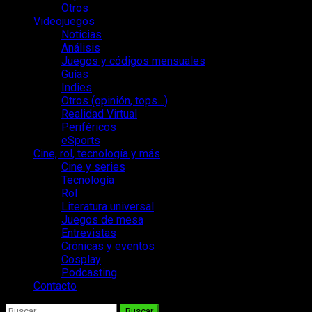
Otros
Videojuegos
Noticias
Análisis
Juegos y códigos mensuales
Guías
Indies
Otros (opinión, tops…)
Realidad Virtual
Periféricos
eSports
Cine, rol, tecnología y más
Cine y series
Tecnología
Rol
Literatura universal
Juegos de mesa
Entrevistas
Crónicas y eventos
Cosplay
Podcasting
Contacto
Buscar: