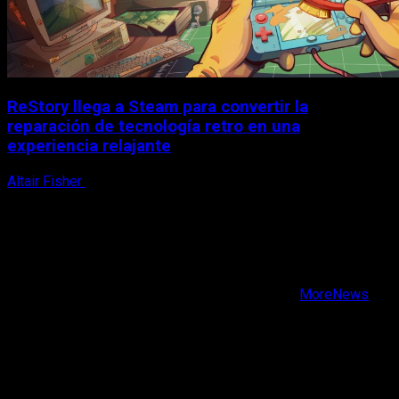
ReStory llega a Steam para convertir la
reparación de tecnología retro en una
experiencia relajante
Altair Fisher
8 de agosto, 2026
X
Facebook
Instagram
Youtube
Copyright © Todos los derechos reservados.
|
MoreNews
por AF themes.