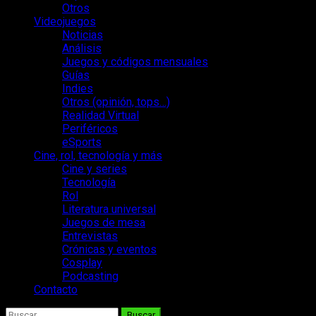
Otros
Videojuegos
Noticias
Análisis
Juegos y códigos mensuales
Guías
Indies
Otros (opinión, tops…)
Realidad Virtual
Periféricos
eSports
Cine, rol, tecnología y más
Cine y series
Tecnología
Rol
Literatura universal
Juegos de mesa
Entrevistas
Crónicas y eventos
Cosplay
Podcasting
Contacto
Buscar: