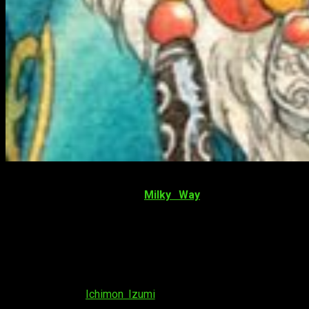
Hoy, 8 de septiembre, hemos tenido un martes de licencias
por parte de la editorial
Milky Way
. Concretamente, ha
anunciado
tres novedades
que se suman al catálogo de la
editorial. Con la noticia, también han dado detalles de las
ediciones de cada una, que os presentamos a continuación.
Blissful Land
Este manga de
Ichimon Izumi
está ambientado en el Tíbet,
concretamente en el siglo XVIII. Nos cuenta la historia de