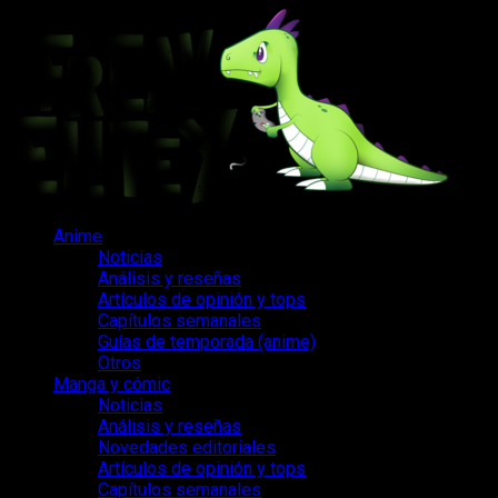
Saltar
al
contenido
Menú
Anime
principal
Noticias
Análisis y reseñas
Artículos de opinión y tops
Capítulos semanales
Guías de temporada (anime)
Otros
Manga y cómic
Noticias
Análisis y reseñas
Novedades editoriales
Artículos de opinión y tops
Capítulos semanales