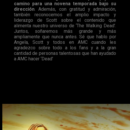
camino para una novena temporada bajo su
dirección
. Además, con gratitud y admiración,
también reconocemos el amplio impacto y
liderazgo de Scott sobre el contenido que
alimenta nuestro universo de ‘The Walking Dead’.
Juntos, soñaremos más grande y más
ampliamente que nunca antes. Sé que hablo por
Angela, Scott y todos en AMC cuando les
agradezco sobre todo a los fans y a la gran
cantidad de personas talentosas que han ayudado
a AMC hacer ‘Dead’
.
Como veis, lo de
Scott Gimple
no ha sido un despido, ni
mucho menos, de hecho, podríamos decir que más bien se
trata de un ascenso:
pasará a ser el nuevo director de
contenidos de todo el universo zombie
, incluyendo el
spin-off Fear The Walking Dead
y el resto de contenido
relacionado con la serie que pueda llegar.