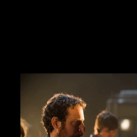
Como todos esperábamos,
The Walking Dead
ha sido
oficialmente renovada por una novena temporada que
comenzará en otoño de este 2018
. Pero habrá cambios.
La noticia de la renovación no es una gran sorpresa puesto
que,
a pesar de la caída de audiencia que se ha dado en la
octava temporada, la ficción zombie sigue siendo una de
las más vistas de AMC
y de la televisión en general. Sin
embargo, los batacazos a nivel de público no podían pasar
sin pena ni gloria. Así pues, e
l actual showrunner de la
serie, Scott Gimple, ha sido retirado de su puesto en
detrimento de Angela Kang
.