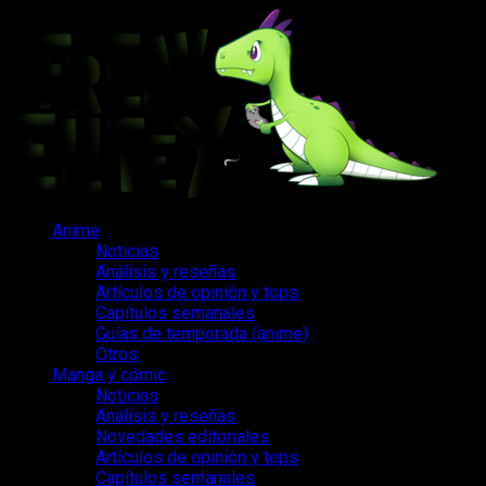
Saltar
al
contenido
Menú
Anime
principal
Noticias
Análisis y reseñas
Artículos de opinión y tops
Capítulos semanales
Guías de temporada (anime)
Otros
Manga y cómic
Noticias
Análisis y reseñas
Novedades editoriales
Artículos de opinión y tops
Capítulos semanales