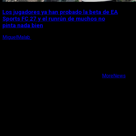
Los jugadores ya han probado la beta de EA
Sports FC 27 y el runrún de muchos no
pinta nada bien
MiguelMalab
9 de agosto, 2026
X
Facebook
Instagram
Youtube
Copyright © Todos los derechos reservados.
|
MoreNews
por AF themes.