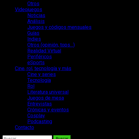
Otros
Videojuegos
Noticias
Análisis
Juegos y códigos mensuales
Guías
Indies
Otros (opinión, tops…)
Realidad Virtual
Periféricos
eSports
Cine, rol, tecnología y más
Cine y series
Tecnología
Rol
Literatura universal
Juegos de mesa
Entrevistas
Crónicas y eventos
Cosplay
Podcasting
Contacto
Buscar: