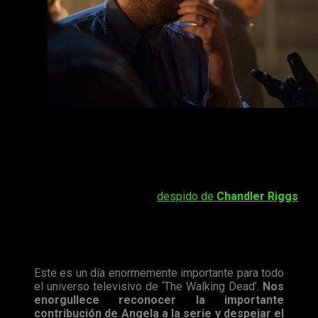
Kang
ha formado parte de
The Walking Dead
como guionista
desde 2011 y como co-productora desde 2013. Ahora ha
heredado el puesto de
Gimple
. Recordemos que las
decisiones del hasta ahora
showrunner
han sido muy
cuestionadas recientemente. Por ejemplo, muy sonado ha
sido el controvertido caso del
despido de
Chandler Riggs
.
¿Conseguirá
Angela Kang
hacerlo mejor?
Charlie Collier
,
presidente de
AMC
, habla de la siguiente manera del cambio
en el comunicado oficial:
Este es un día enormemente importante para todo
el universo televisivo de ‘The Walking Dead’.
Nos
enorgullece reconocer la importante
contribución de Angela a la serie y despejar el