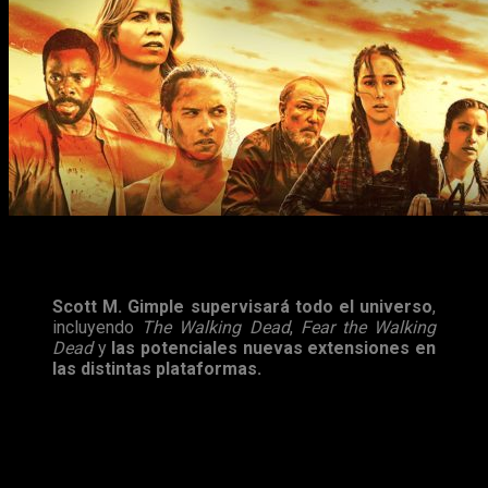
¿Por qué digo esto? En el comunicado de
Collier
, una frase
destaca por encima de las demás y decía así:
Scott M. Gimple supervisará todo el universo
,
incluyendo
The Walking Dead
,
Fear the Walking
Dead
y
las potenciales nuevas extensiones en
las distintas plataformas.
¿Qué tienen en mente los encargados? Recordemos que, a
parte del spin-off,
la ficción ya cuenta con una webserie,
videojuegos y un cómic animado
. Y con esto abro el
debate:
¿Qué os gustaría ver sobre
The Walking Dead
?