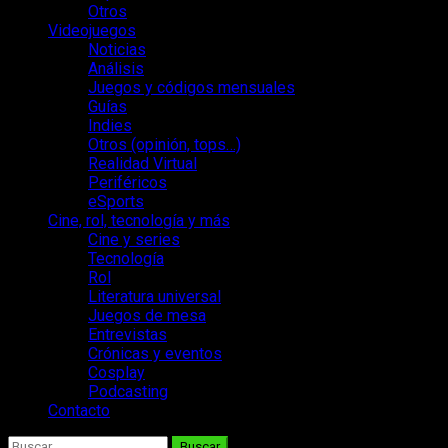
Otros
Videojuegos
Noticias
Análisis
Juegos y códigos mensuales
Guías
Indies
Otros (opinión, tops…)
Realidad Virtual
Periféricos
eSports
Cine, rol, tecnología y más
Cine y series
Tecnología
Rol
Literatura universal
Juegos de mesa
Entrevistas
Crónicas y eventos
Cosplay
Podcasting
Contacto
Buscar: