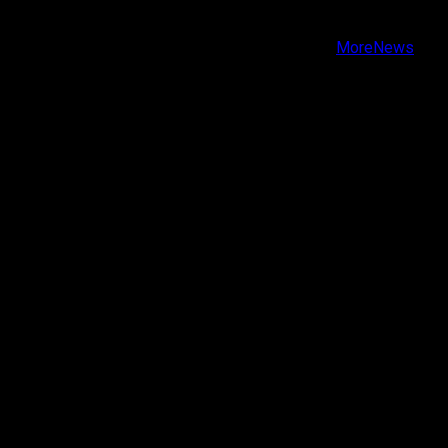
Youtube
Copyright © Todos los derechos reservados.
|
MoreNews
por AF themes.