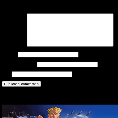
Tu dirección de correo electrónico no será publicada.
Los
campos obligatorios están marcados con
*
Comentario
*
Nombre
Correo electrónico
Web
Historias relacionadas