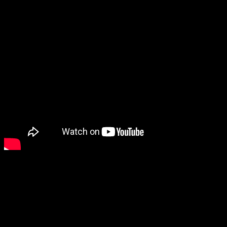
Diferentes diciones
¡Y eso no es todo! Desde el blog oficial de PlayStation nos
llegan las diferentes ediciones con las que podremos
adquirir el juego, y te las detallamos a continuación: