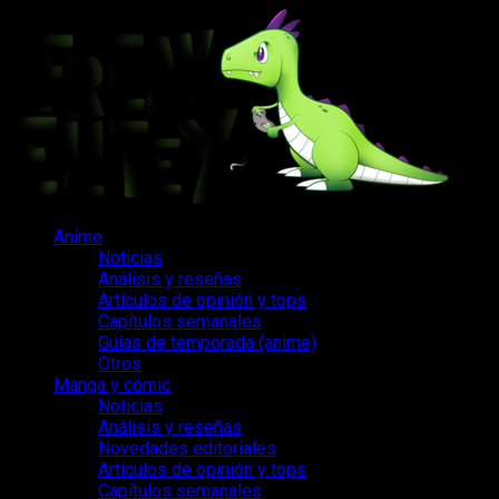
Saltar
al
contenido
Menú
Anime
principal
Noticias
Análisis y reseñas
Artículos de opinión y tops
Capítulos semanales
Guías de temporada (anime)
Otros
Manga y cómic
Noticias
Análisis y reseñas
Novedades editoriales
Artículos de opinión y tops
Capítulos semanales