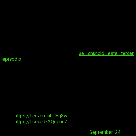
avisado que iba a haber nuevas noticias sobre
The Last of Us
2
en este State of Play. Efectivamente,The Last of Us 2 ya
tiene fecha lanzamiento. Este ha sido anunciado mediante un
tráiler. Poco después se detallaron las diferentes ediciones.
The Last of Us 2
fecha lanzamiento: 21
febrero de 2020
Como bien os dijimos cuando
se anunció este tercer
episodio
, todos los rumores apuntaban a que se iba a
anunciar algo relacionado con
The Last of Us 2
, y Naughty
Dog, desde su cuenta oficial de Twitter,
no tardó mucho
más en confirmarlo
. Con una cuenta atrás de cinco días en
las que nos dejó cuatro imágenes de objetos relacionados
con diferentes personajes del juego para ir calentando
motores, la espera se nos hizo eterna, hasta que por fin ha
llegado el día.
Just a few minutes away. Tune in now.
https://t.co/dmiahUEq8w
https://t.co/ddz2QequoZ
— Naughty Dog (@Naughty_Dog)
September 24,