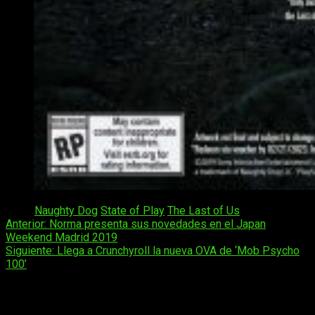
Tags:
Naughty Dog
State of Play
The Last of Us
Navegación
Anterior:
Norma presenta sus novedades en el Japan
Weekend Madrid 2019
de
Siguiente:
Llega a Crunchyroll la nueva OVA de ‘Mob Psycho
entradas
100’
Deja una respuesta