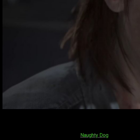
The Last of Us: Part II, juego de Naughty Dog que veremos en
el E3 2018 de Sony.
Desde su cuenta oficial de Twitter,
Naughty Dog
ya nos había