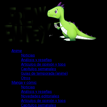
Saltar
al
contenido
Menú
Anime
principal
Noticias
Análisis y reseñas
Artículos de opinión y tops
Capítulos semanales
Guías de temporada (anime)
Otros
Manga y cómic
Noticias
Análisis y reseñas
Novedades editoriales
Artículos de opinión y tops
Capítulos semanales