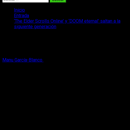
Inicio
Entrada
‘The Elder Scrolls Online’ y ‘DOOM eternal’ saltan a la
siguiente generación
‘The Elder Scrolls Online’ y ‘DOOM
eternal’ saltan a la siguiente generación
Manu García-Blanco
7 de agosto, 2020
2 minutos de lectura