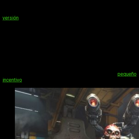
DOOM Eternal
estarán disponibles en la siguiente
generación. Es decir, llegará a
Xbox Series X
y
PlayStation 5
para todos aquellos jugadores que hayan comprado su
versión
de
Xbox One o PlayStation 4
.
The Elder Scrolls Online
y
DOOM
Eternal
en la siguiente generación,
gratis
Si algunos de vosotros ya tenéis claro que el salto lo vais a
hacer en cuanto se cumpla la fecha de la
lanzamiento
de la
próxima generación de consolas, aquí tenéis otro
pequeño
incentivo
para hacerlo.