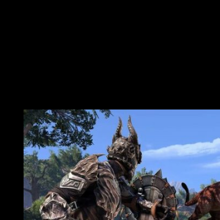
Eternal
? ¿Preferís pasar las tarde en los mundos de
The
Elder Scrolls Online
? Además de eso, ¿habéis adquirido
alguno de estos títulos en Xbox One o PlayStation 4? Pues
estáis de enhorabuena, pues podréis mejorar gratuitamente a
las versiones para Xbox Series X y PlayStation 5,
respectivamente, cuando
éstas se encuentren disponibles
.
Según Bethesda en el comunicado, los equipos encargados
de esta tarea, están
trabajando duramente para que esta
retrocompatibilidad
este disponible en cuanto estén a la
venta las consolas de la siguiente generación.