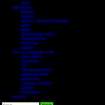
Otros
Videojuegos
Noticias
Análisis
Juegos y códigos mensuales
Guías
Indies
Otros (opinión, tops…)
Realidad Virtual
Periféricos
eSports
Cine, rol, tecnología y más
Cine y series
Tecnología
Rol
Literatura universal
Juegos de mesa
Entrevistas
Crónicas y eventos
Cosplay
Podcasting
Contacto
Buscar: