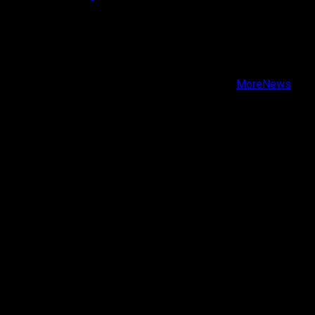
X
Facebook
Instagram
Youtube
Copyright © Todos los derechos reservados.
|
MoreNews
por AF themes.