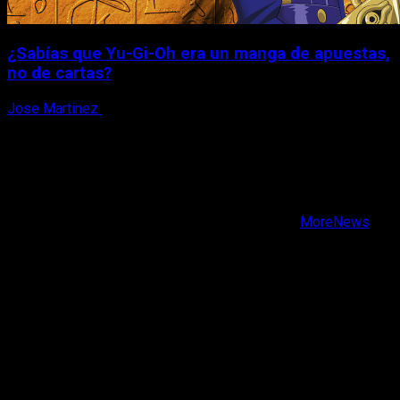
¿Sabías que Yu-Gi-Oh era un manga de apuestas,
no de cartas?
Jose Martinez
6 de agosto, 2026
X
Facebook
Instagram
Youtube
Copyright © Todos los derechos reservados.
|
MoreNews
por AF themes.