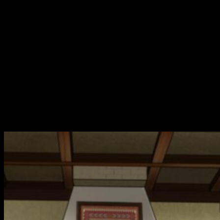
conocimiento. Posee otras tantas habilidades y resistencias,
así como una especie de compañero mental con gran
información sobre el mundo, pero… Diré que me ha parecido
muy original la vuelta de hoja que se le ha dado al género. Es
en esa disparidad con el resto de sus congéneres donde
That Time I Got Reincarnated as a Slime
logra destacar.
Nuestro
slime
, que pronto obtendrá un nuevo nombre, es un
protagonista atípico dentro de lo que es un género un tanto
desgastado.
Un guion fresco y que sabe marcar bien
los ritmos