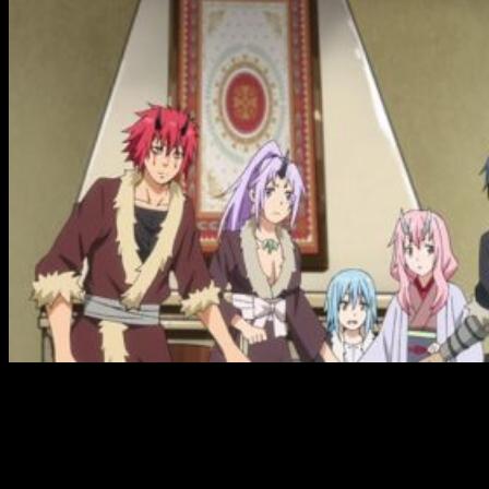
Una de las principales cualidades de
That Time I Got
Reincarnated as a Slime
ha sido su capacidad de desarrollar
una historia en la que todos y cada uno de sus episodios —
prácticamente— son entretenidos. Aunque bien es cierto que
no todos tienen el mismo calado dentro del argumento, están