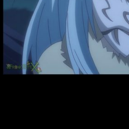
That Time I Got Reincarnated as a Slime
, también conocida
como
Tensei Shitara Slime Datta Ken
(
転生したらスライムだ
った件
) ha llegado a su final. ¡Muy buenas amantes del anime
y el manga! Efectivamente, las aventuras de Rimuru Tempest
y compañía han arribado a su puerto de destino. No obstante,
no ha sido solo con la emisión del episodio 24, sino con el
capítulo especial recopilatorio de la temporada emitido el
pasado lunes 25 de marzo. La serie, licenciada por