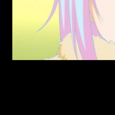
That Time I Got Reincarnated as a Slime reseña
Incluyendo una banda sonora decente y una calidad de
doblaje excepcional, así como una traducción y subtitulado
más que correctos, considero que
That Time I Got
Reincarnated as a Slime
es una buena serie
. Cumple con lo
más importante: es entretenida y te da ganas de ver más. Es
una de esas series que, si por cualquier razón, dejas en la
recámara un par de semanas… ¡Mejor! Bueno, depende. Ver
dos o tres capítulos seguidos, del tirón, es tremendamente
ameno. Su visionado no se hace para nada pesado. Es más,