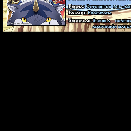
Como todo buen
isekai
que se precie, la historia de nuestro
slime
favorito comienza con una situación bastante cliché.
Hablamos —cómo no— de un humano transportado a un
mundo de fantasía con fantásticas capacidades y
habilidades. Aun más, dentro del arquetipo escogido, el guion
comienza a innovar desde el mismo principio. En primer lugar,
y aunque esto no es tan inusual, su viaje al nuevo mundo es
provocado por su caída en desgracia, o lo que es lo mismo, al
ser asesinado. Seguidamente, su conversión se produce en
un cuerpo un tanto diferente a lo normal. Nuestro protagonista
no es un humano, un jugador introducido en un videojuego o un
ser de inconmensurable poder, sino un simple
slime
.
Al tiempo, su comienzo es errático y peculiar.
Su fuerza
reside en que posee la habilidad única de poder devorar
cualquier cosa y asimilarla
. En ese sentido, lo que se
transcribe es un tremendo potencial a nivel de combate y