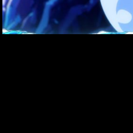
Respecto al proyecto desarrollado por 8-Bit, sin lugar a
dudas, uno de los aspectos que no podemos dejar en el
tintero es la animación. Por un lado debo decir que el anime,
en líneas generales,
cumple sobradamente
con los criterios
mínimos para ser considerada una buena serie. Tanto el
diseño de personajes como de escenarios es notable. De
hecho, respetan en gran medida la obra original. Al mismo
tiempo, las transiciones son bastante fluidas y, a nivel
general, el fotograma es bueno. Eso sí, en algunos momentos
se
dejan entrever las costuras
. Por otro lado, considero
que le ha faltado un pequeño punto en la definición. Me
explico: aunque el anime destaca en términos de animación,
la paleta de colores era un tanto apagada. Y no me refiero a la
elección, sino al tono.
Es complicado de explicar. Sí, la animación es buena, pero
carecía de ese «algo» que la haga especial. Pese a gozar de