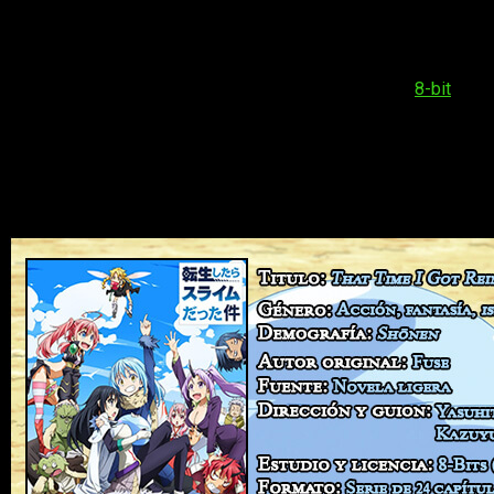
Crunchyroll, ha sido una de las series más seguidas en los
últimos meses. Esto ha sido gracias, entre otras cosas, a su
estupenda animación y su peculiar sentido argumental. Hoy,
como en ocasiones anteriores, quiero hablaros de las que han
sido mis sensaciones con la producción del estudio
8-bit
.
Reseña de
That Time I Got
Reincarnated as a Slime
, la historia del
slime
que lo podía devorar todo