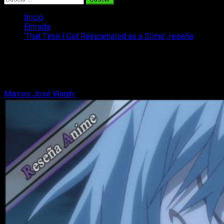
Inicio
Entrada
‘That Time I Got Reincarnated as a Slime’, reseña
‘That Time I Got Reincarnated as a
Slime’, reseña
Marcos José Wagih
2 de abril, 2019
7 minutos de lectura