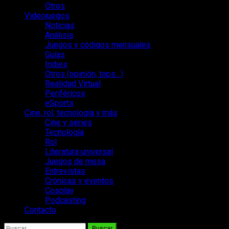
Otros
Videojuegos
Noticias
Análisis
Juegos y códigos mensuales
Guías
Indies
Otros (opinión, tops…)
Realidad Virtual
Periféricos
eSports
Cine, rol, tecnología y más
Cine y series
Tecnología
Rol
Literatura universal
Juegos de mesa
Entrevistas
Crónicas y eventos
Cosplay
Podcasting
Contacto
Buscar: