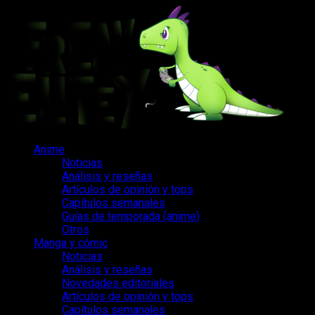
Saltar
al
contenido
Menú
Anime
principal
Noticias
Análisis y reseñas
Artículos de opinión y tops
Capítulos semanales
Guías de temporada (anime)
Otros
Manga y cómic
Noticias
Análisis y reseñas
Novedades editoriales
Artículos de opinión y tops
Capítulos semanales