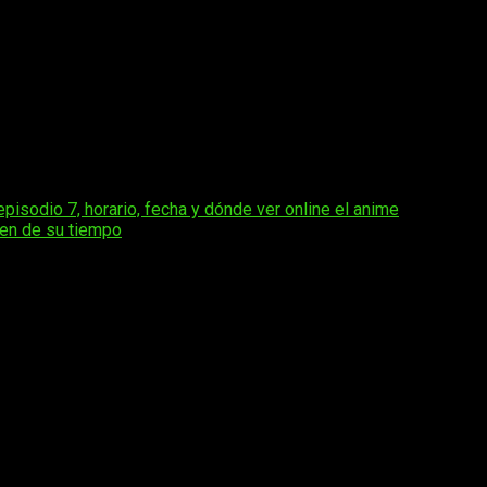
 segunda temporada, pero la tercera tanda de capítulos se va a
bu Tatsu y el manga de
Dandadan
ya acumula 21 volúmenes reco
bu Tatsu
que mezcla acción, comedia, romance y fenómenos p
terrestres, que terminan enfrentándose a amenazas sobrenatura
producción corre a cargo del estudio Science Saru
, conoc
pisodio 7, horario, fecha y dónde ver online el anime
nen de su tiempo
os obligatorios están marcados con
*