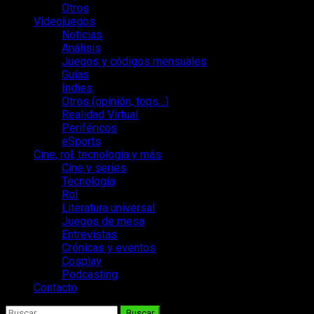
Otros
Videojuegos
Noticias
Análisis
Juegos y códigos mensuales
Guías
Indies
Otros (opinión, tops…)
Realidad Virtual
Periféricos
eSports
Cine, rol, tecnología y más
Cine y series
Tecnología
Rol
Literatura universal
Juegos de mesa
Entrevistas
Crónicas y eventos
Cosplay
Podcasting
Contacto
Buscar: