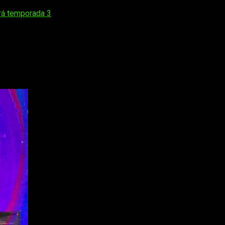
drá temporada 3
a 3 de
Dandadan
, la noticia viene hoy de manera oficial ya que
studio Bones
y podemos afirmar que esta tercera temporada 