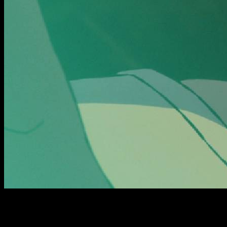
Cuando hablamos de anime, una de las series que más interés
y los de muchas otras series. Y si eres de los que te quedast
en la
temporada 3
de
Dandadan
.