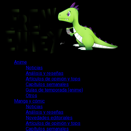
Saltar
al
contenido
Menú
Anime
principal
Noticias
Análisis y reseñas
Artículos de opinión y tops
Capítulos semanales
Guías de temporada (anime)
Otros
Manga y cómic
Noticias
Análisis y reseñas
Novedades editoriales
Artículos de opinión y tops
Capítulos semanales