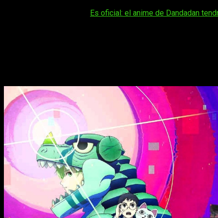
Tal vez te interese:
Es oficial: el anime de Dandadan ten
Aunque ya os habíamos hablado anteriormente de la
temporad
temporada 3. El proyecto estará producido por el prestigioso
e
2027
Dandadan
confirma su temporada 3