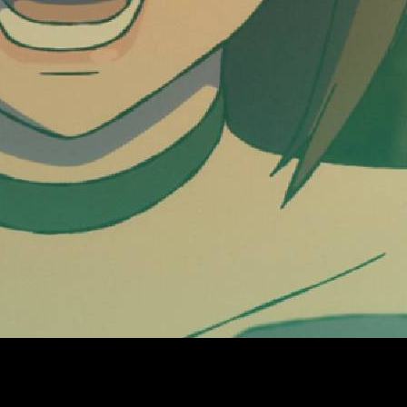
olemos traer la información semanal respecto a sus capítulos
to te interesa. Hoy nos dirigimos a todos aquellos interesados