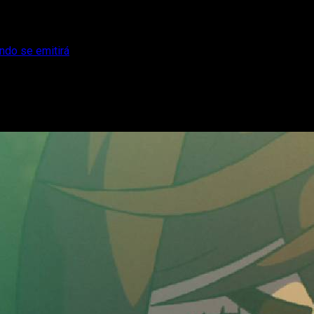
ndo se emitirá
 ya sabemos cuándo se emitirá
marse de manera oficial la temporada 3 de la serie.