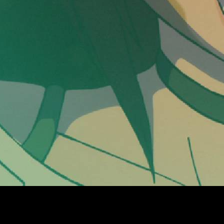
 ha generado en los últimos tiempos es Dandadan Nosotros os s
e con ganas de más tras ver el fina de su segunda temporada, es