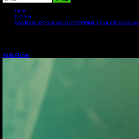
Inicio
Entrada
Dandadan regresa con su temporada 3 y ya sabemos cuá
Dandadan regresa con su temporada 3 y
Los fans de Dandadan hoy tienen un motivo de alegría al confir
Altair Fisher
15 de mayo, 2026
2 minutos de lectura