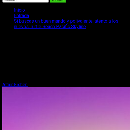
Inicio
Entrada
Si buscas un buen mando y polivalente, atento a los
nuevos Turtle Beach Pacific Skyline
Si buscas un buen mando y polivalente,
atento a los nuevos Turtle Beach
Pacific Skyline
Hoy os hablamos del nuevo mando Turtle Beach Pacific
Skyline, que se luce en su diseño y además posee grandes
características.
Altair Fisher
16 de mayo, 2026
3 minutos de lectura