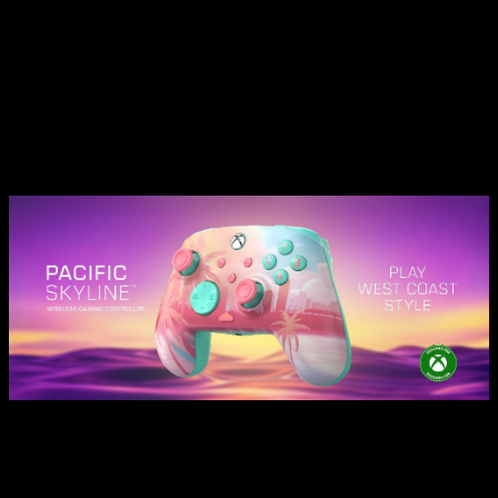
basada en tonos pastel
, siluetas de palmeras y seis zonas
de iluminación RGB completamente personalizables. Este
conjunto visual permite recrear un horizonte dinámico y
luminoso que se adapta al entorno del jugador. Con una clara
inspiración en la
esencia relajada de la Costa Oeste
, el
Pacific Skyline busca conectar con aquellos usuarios que
entienden el gaming como una extensión de su propio estilo
e identidad.
Principales características del Turtle
Beach Pacific Skyline