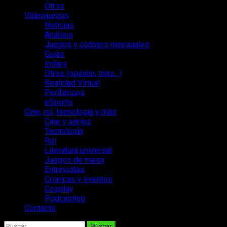
Otros
Videojuegos
Noticias
Análisis
Juegos y códigos mensuales
Guías
Indies
Otros (opinión, tops…)
Realidad Virtual
Periféricos
eSports
Cine, rol, tecnología y más
Cine y series
Tecnología
Rol
Literatura universal
Juegos de mesa
Entrevistas
Crónicas y eventos
Cosplay
Podcasting
Contacto
Buscar: