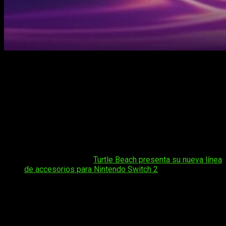
Si eres de los que juega en
PC
, sabrás que no basta con un
buen teclado y un ratón. Muchos juegos, por sus
características,
se juegan mucho mejor con un buen
mando a las manos
. Este periférico se ha convertido en algo
esencial hoy en día si juegas en PC. Y a pesar de que la
oferta es muy amplia, hoy os venimos a hablar de los nuevos
Turtle Beach Pacific Skyline
, un mando con varios modelos
que harán las delicias de los jugadores. Sigue leyendo para
saber más!
Tal vez te interese:
Turtle Beach presenta su nueva línea
de accesorios para Nintendo Switch 2
La compañía
Turtle Beach
ha presentado hoy el mando
inalámbrico
Pacific Skyline
,
compatible con Xbox, PC y
dispositivos Android
. Su diseño toma como referencia el
perfil urbano de San Diego y la costa californiana, lugar de
origen de la marca. El dispositivo apuesta por una
estética