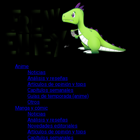
Saltar
al
contenido
Menú
Anime
principal
Noticias
Análisis y reseñas
Artículos de opinión y tops
Capítulos semanales
Guías de temporada (anime)
Otros
Manga y cómic
Noticias
Análisis y reseñas
Novedades editoriales
Artículos de opinión y tops
Capítulos semanales