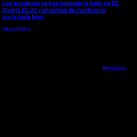
Los jugadores ya han probado la beta de EA
Sports FC 27 y el runrún de muchos no
pinta nada bien
MiguelMalab
9 de agosto, 2026
X
Facebook
Instagram
Youtube
Copyright © Todos los derechos reservados.
|
MoreNews
por AF themes.