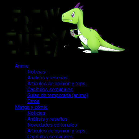
Saltar
al
contenido
Menú
Anime
principal
Noticias
Análisis y reseñas
Artículos de opinión y tops
Capítulos semanales
Guías de temporada (anime)
Otros
Manga y cómic
Noticias
Análisis y reseñas
Novedades editoriales
Artículos de opinión y tops
Capítulos semanales