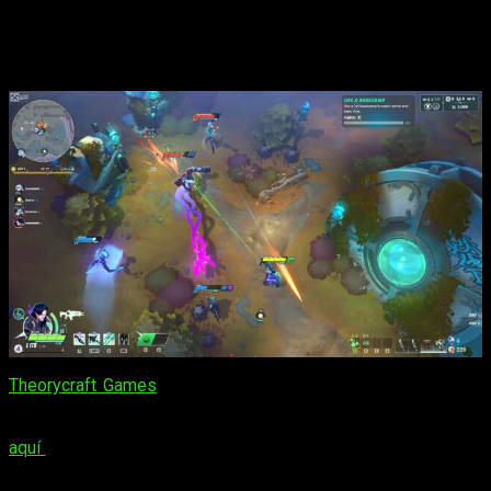
Fechas para la beta abierta de
SUPERVIVE
Theorycraft Games
adelanta la
fecha
de su
beta abierta
al
próximo
20 de noviembre
, con
servidores
en Norteamérica,
Europa
, Asia y Corea (a través de NEXON). Recordad que
aquí
os trajimos nuestras
primeras impresiones
, en las que
concluíamos que: «
me quedé con ganas de más y quiero
darle una buena oportunidad, pero esta vez con más