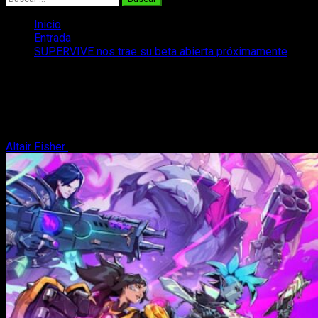
Inicio
Entrada
SUPERVIVE nos trae su beta abierta próximamente
SUPERVIVE nos trae su beta abierta
próximamente
Otra nueva oportunidad para poder probar Supervive
Altair Fisher
5 de noviembre, 2024
2 minutos de lectura