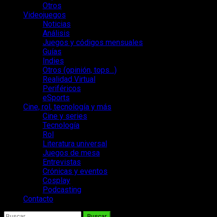
Otros
Videojuegos
Noticias
Análisis
Juegos y códigos mensuales
Guías
Indies
Otros (opinión, tops…)
Realidad Virtual
Periféricos
eSports
Cine, rol, tecnología y más
Cine y series
Tecnología
Rol
Literatura universal
Juegos de mesa
Entrevistas
Crónicas y eventos
Cosplay
Podcasting
Contacto
Buscar: