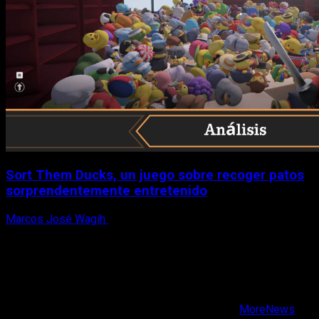
Sort Them Ducks, un juego sobre recoger patos
sorprendentemente entretenido
Marcos José Wagih
8 de agosto, 2026
X
Facebook
Instagram
Youtube
Copyright © Todos los derechos reservados.
|
MoreNews