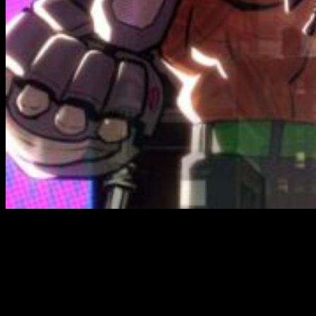
Esta semana, de la mano de
Dotemu, Lizardcube
y
Guard
Crush Games
nos llegó la nueva actualización del aclamado
Streets of Rage, contenido que llega directamente de forma
gratuita a todas las plataformas. ¿Y qué incluye la nueva
actualización de
Street of Rage 4
?