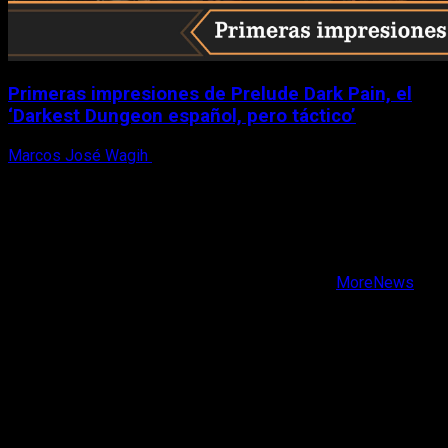
Primeras impresiones de Prelude Dark Pain, el
‘Darkest Dungeon español, pero táctico’
Marcos José Wagih
6 de agosto, 2026
X
Facebook
Instagram
Youtube
Copyright © Todos los derechos reservados.
|
MoreNews
por AF themes.