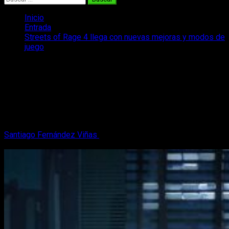
Inicio
Entrada
Streets of Rage 4 llega con nuevas mejoras y modos de
juego
Streets of Rage 4 llega con nuevas
mejoras y modos de juego
La nueva actualización de Streets of Rage 4, llega con
contenido directamente de forma gratuita a todas las
plataformas.
Santiago Fernández Viñas
13 de marzo, 2023
3 minutos de
lectura