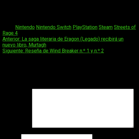
también se encuentran disponibles con la misma rebaja hasta
el 23 de marzo en Steam y Nintendo eShop y hasta el 22 de
marzo en PlayStation Store.
Tags:
Nintendo
Nintendo Switch
PlayStation
Steam
Streets of
Rage 4
Navegación
Anterior:
La saga literaria de Eragon (Legado) recibirá un
nuevo libro, Murtagh
de
Siguiente:
Reseña de Wind Breaker n.º 1 y n.º 2
entradas
Deja una respuesta
Tu dirección de correo electrónico no será publicada.
Los
campos obligatorios están marcados con
*
Comentario
*
Nombre