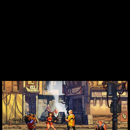
X Nightmare»
llegado el año pasado.
Finalmente, esta actualización incluye un parche que se
encarga de balancear y mejorar aspectos en todos y cada uno
de los personajes que tenemos dentro de rooster disponible
para luchar contra los criminales que asolan la ciudad, de
entre estos aspectos, numerosas correcciones en Bugs y
errores en animaciones y/o movimientos que podía
desmejorar la experiencia además de errores gráficos y el
sistema de combos.
Detalles Generales de
Streets of Rage
y
su actualización