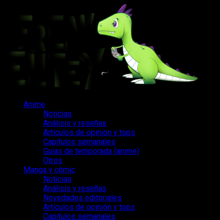
Saltar
al
contenido
Menú
Anime
principal
Noticias
Análisis y reseñas
Artículos de opinión y tops
Capítulos semanales
Guías de temporada (anime)
Otros
Manga y cómic
Noticias
Análisis y reseñas
Novedades editoriales
Artículos de opinión y tops
Capítulos semanales