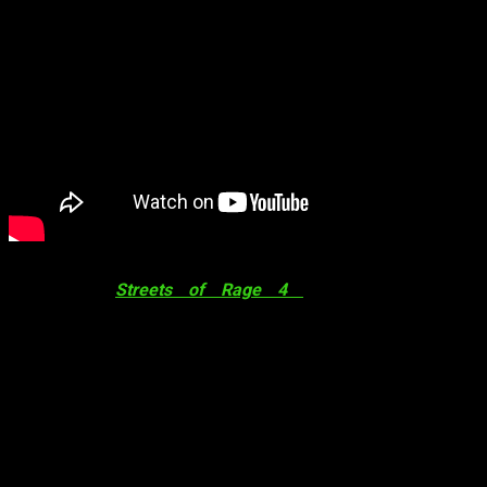
Para comenzar, este emocionante tráiler nos muestra todo lo
nuevo que
Streets of Rage 4
tiene para nosotros,
movimientos cooperativos que llevan el trabajo en equipo de
los jugadores a otro nivel y que permiten extender nuestra
creatividad cuando de apalear enemigos a lo largo de los
niveles se trata.
También podremos tener una visión preliminar del nuevo
«modo Supervivencia personalizado»
, permitiendo a los
jugadores tener un control absoluto sobre el desafío que
desean afrontar y todo relacionado con el contenido DLC
«Mr.