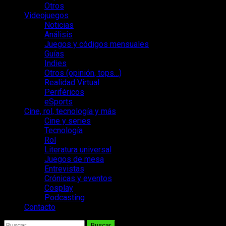
Otros
Videojuegos
Noticias
Análisis
Juegos y códigos mensuales
Guías
Indies
Otros (opinión, tops…)
Realidad Virtual
Periféricos
eSports
Cine, rol, tecnología y más
Cine y series
Tecnología
Rol
Literatura universal
Juegos de mesa
Entrevistas
Crónicas y eventos
Cosplay
Podcasting
Contacto
Buscar: