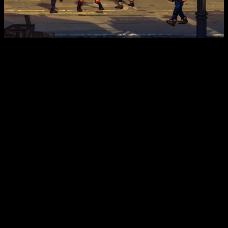
Las llamas de los Buffs son diferentes de las llamas
normales.
Los efectos elementales en modo supervivencia se
atenúan.
El objeto «Ball Hazard» fue reelaborado y modificado,
siempre se lanza en la misma dirección que el impulso
de la Bola.
Daño de la bola reducido.
Daño por caída reducido.
Los lanzamientos de armas son invencibles y cancelan
especiales.
Zan, Shiva 3 y 4, Roo ahora pueden activar niveles de
bonificación.
Hitbox de Durian mejorada.
Tiempo de transición más corto al salir de la etapa de
bonificación 2: el combo completo de la etapa 4 es más
fácil.
Tiempo de transición más corto al salir de la etapa de
bonificación 3: el combo completo de la etapa 5 es más