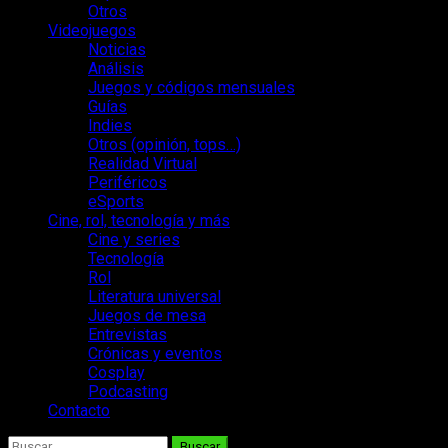
Otros
Videojuegos
Noticias
Análisis
Juegos y códigos mensuales
Guías
Indies
Otros (opinión, tops…)
Realidad Virtual
Periféricos
eSports
Cine, rol, tecnología y más
Cine y series
Tecnología
Rol
Literatura universal
Juegos de mesa
Entrevistas
Crónicas y eventos
Cosplay
Podcasting
Contacto
Buscar: