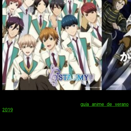
No es ya ninguna sorpresa que el verano está aquí. De hecho,
ayer mismo publicábamos nuestra
guía anime de verano
2019
. A pocos días de que comience esta nueva temporada,
Crunchyroll ha anunciado nuevas licencias que incluirá en su
catálogo. Concretamente, hoy nos desvela varias de ellas; en
primer lugar, la
tercera temporada
de
Starmyu
. Asimismo,