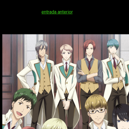
Crunchyroll nos muestra más detalles sobre el
simulcast
de
la esperada
To The Abandoned Sacred Beasts
, que ya
anunciamos en una
entrada anterior
.
Starmyu Temporada 3