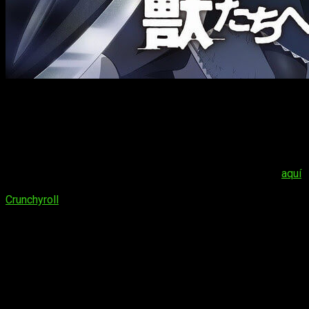
Estreno
: 1 de julio a las 08:00 PST
Territorios
: Norteamérica, Australia, Nueva Zelanda,
Sudáfrica, Europa (excluyendo Turquía), América Central,
América del Sur (incluyendo el Caribe)
La sinopsis de este esperado anime lo podéis leer
aquí
,
noticia en la que cubrimos la licencia de la serie en
Crunchyroll
.
Symphogear AXZ
y
Symphogear
XV
Por otro lado, Crunchyroll confirma la llegada a la temporada
de verano de
Symphogear XV
, quinta temporada de la
franquicia
Symphogear
. No obstante, esta no llegará sola, ya
que
Symphogear AXZ
, su cuarta temporada, también llegará a