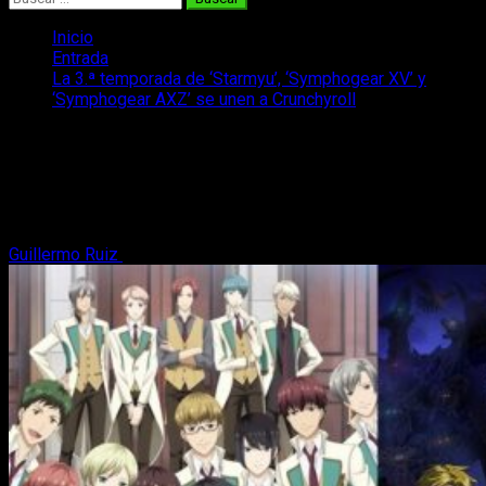
Inicio
Entrada
La 3.ª temporada de ‘Starmyu’, ‘Symphogear XV’ y
‘Symphogear AXZ’ se unen a Crunchyroll
La 3.ª temporada de ‘Starmyu’,
‘Symphogear XV’ y ‘Symphogear AXZ’
se unen a Crunchyroll
Guillermo Ruiz
29 de junio, 2019
2 minutos de lectura