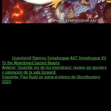
De momento, Crunchyroll solo puede confirmar que
ambas
series estarán disponibles para usuarios de todo el
mundo
, salvo de Asia. Próximamente anunciarán más
detalles acerca de esta cuarta y quinta temporada de
Symphogear
.
Tags:
Crunchyroll
Starmyu
Symphogear AXZ
Symphogear XV
To the Abandoned Sacred Beasts
Navegación
Anterior:
‘Godzilla: rey de los monstruos’: review sin spoilers
y valoración de la sala ScreenX
de
Siguiente:
Paul Rudd se suma al elenco de Ghostbusters
entradas
2020
Deja una respuesta
Tu dirección de correo electrónico no será publicada.
Los
campos obligatorios están marcados con
*