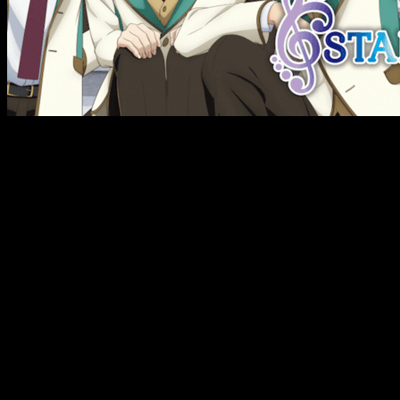
Estreno
: 1 de julio a las 8:30 PT
Territorios
: Mundial excepto Rusia, ASIA, CIS y Oriente
Medio
«No sé cómo abandonar mi sueño». El sueño de
Yuta Hoshitani de subir al escenario junto a Itsuki
Otori, su superior, finalmente se hizo realidad, y
ahora Yuta tiene un nuevo sueño: esforzarse como
nunca en la Academia Ayanagi. Sin embargo, le
esperan más pruebas. El inicio del segundo
semestre incluye los preparativos para la
actuación de la clase en el Festival Ayanagi, ¡el
primero que harán los chicos sin superiores que
los guíen! Yuta y los demás unirán fuerzas para
dar el mejor espectáculo que hayan dado jamás…