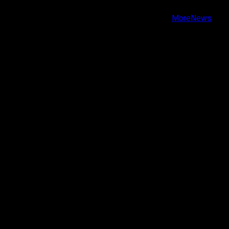
Copyright © Todos los derechos reservados.
|
MoreNews
por AF themes.