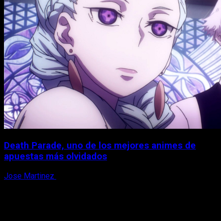
Death Parade, uno de los mejores animes de
apuestas más olvidados
Jose Martinez
7 de agosto, 2026
X
Facebook
Instagram
Youtube