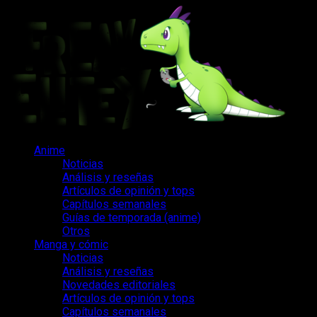
Saltar
al
contenido
Menú
Anime
principal
Noticias
Análisis y reseñas
Artículos de opinión y tops
Capítulos semanales
Guías de temporada (anime)
Otros
Manga y cómic
Noticias
Análisis y reseñas
Novedades editoriales
Artículos de opinión y tops
Capítulos semanales