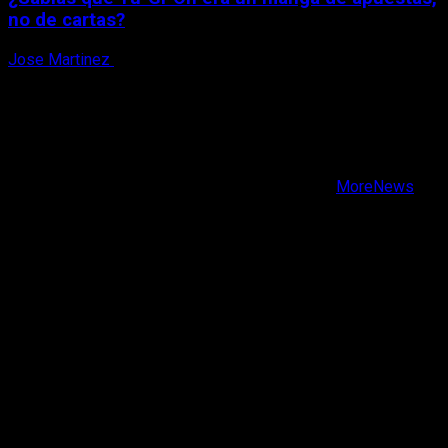
no de cartas?
Jose Martinez
6 de agosto, 2026
X
Facebook
Instagram
Youtube
Copyright © Todos los derechos reservados.
|
MoreNews
por AF themes.