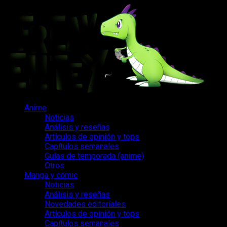
Saltar
al
contenido
Menú
Anime
principal
Noticias
Análisis y reseñas
Artículos de opinión y tops
Capítulos semanales
Guías de temporada (anime)
Otros
Manga y cómic
Noticias
Análisis y reseñas
Novedades editoriales
Artículos de opinión y tops
Capítulos semanales