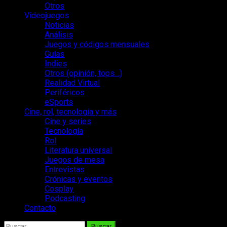
Otros
Videojuegos
Noticias
Análisis
Juegos y códigos mensuales
Guías
Indies
Otros (opinión, tops…)
Realidad Virtual
Periféricos
eSports
Cine, rol, tecnología y más
Cine y series
Tecnología
Rol
Literatura universal
Juegos de mesa
Entrevistas
Crónicas y eventos
Cosplay
Podcasting
Contacto
Buscar: