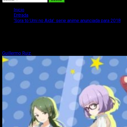
Inicio
Entrada
‘Sora to Umi no Aida’: serie anime anunciada para 2018
‘Sora to Umi no Aida’: serie anime
anunciada para 2018
Guillermo Ruiz
25 de julio, 2017
1 minuto de lectura