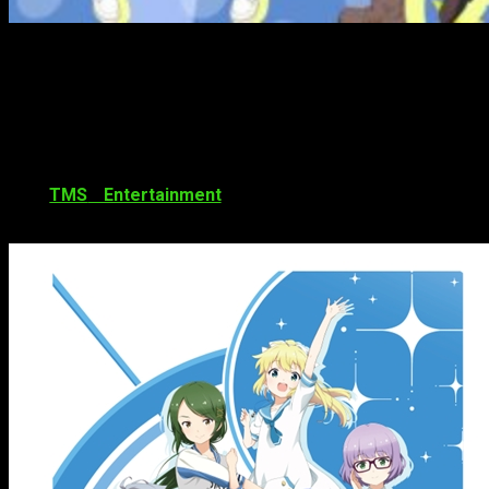
Nueva serie anime de TMS
ForwardWorld, compañía de juegos para móviles, acaba de
anunciar su segundo juego
Sora to Umi no Aida
(abreviado
como
SoraUmi
), que se lanzará este octubre. Han desvelado,
además, que se realizará un anime para televisión animado
por
TMS
Entertainment
. El juego contará con otras
adaptaciones: manga, novela y adaptaciones teatrales.