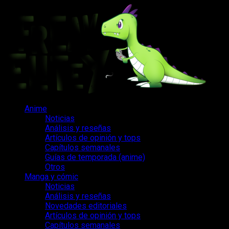
Saltar
al
contenido
Menú
Anime
principal
Noticias
Análisis y reseñas
Artículos de opinión y tops
Capítulos semanales
Guías de temporada (anime)
Otros
Manga y cómic
Noticias
Análisis y reseñas
Novedades editoriales
Artículos de opinión y tops
Capítulos semanales