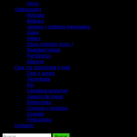
Otros
Videojuegos
Noticias
Análisis
Juegos y códigos mensuales
Guías
Indies
Otros (opinión, tops…)
Realidad Virtual
Periféricos
eSports
Cine, rol, tecnología y más
Cine y series
Tecnología
Rol
Literatura universal
Juegos de mesa
Entrevistas
Crónicas y eventos
Cosplay
Podcasting
Contacto
Buscar: