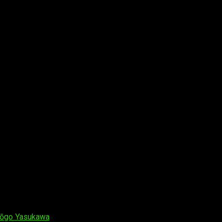
anime. La serie tendrá formato televisivo y contará con la direc
ōgo Yasukawa
(
Rakudai Kishi no Cavalry
,
Alderamin on the Sky