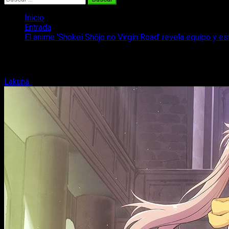
Inicio
Entrada
El anime ‘Shokei Shōjo no Virgin Road’ revela equipo y e
El anime ‘Shokei Shōjo no Virgin Road’ 
Lakuna
16 de julio, 2021
2 minutos de lectura