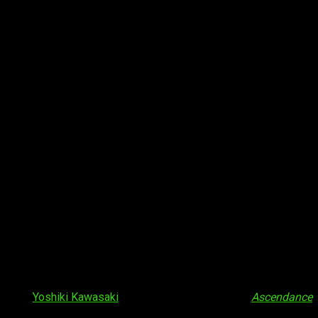
ción de
Yoshiki Kawasaki
(ayudante de dirección en
Ascendance
), y la de los diseños de personajes quedará en manos de Keiki