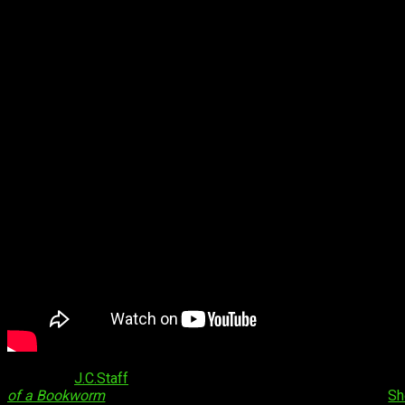
El estudio
J.C.Staff
ha sido el elegido para encargarse de este 
of a Bookworm
). La adaptación del guion correrá a cargo de
Sh