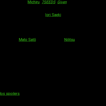
. La compositora
Michiru
(
7SEEDS
,
Given
) recibe el crédito del 
.
es. Una de ellas es la
seiyū
Iori Saeki
, que interpretará el perso
scritas por
Mato Satō
e ilustradas por
Nilitsu
. La obra comenzó 
mundo lejano y misterioso conocido como Japón. Por qué viaja
de Menou consiste en exterminar a estos individuos y su siguie
ba, pues da la casualidad de que Akari es inmortal. Menou com
arla.
los spoilers