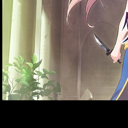
La adaptación animada de la serie de novelas ligeras
Shokei 
imagen promocional. También ha sido revelada información so
Shokei Shōjo no Virgin Road
estará anim