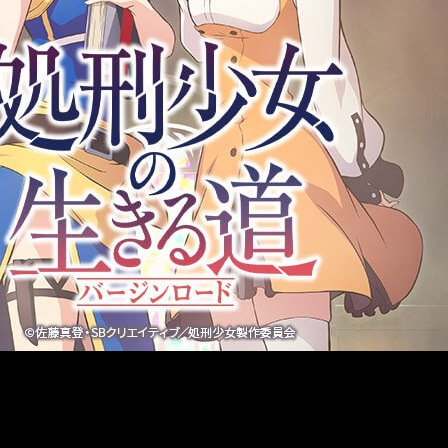
Shōjo no Virgin Road
ha fijado su estreno
para 2022
. Además,
bre el
staff
principal que trabajará en la serie.
ada por J.C.Staff