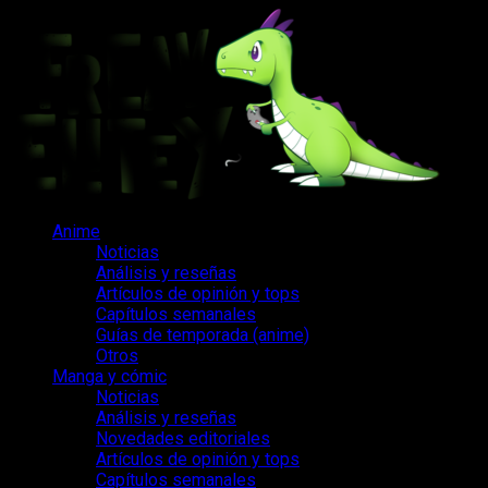
Saltar
al
contenido
Menú
Anime
principal
Noticias
Análisis y reseñas
Artículos de opinión y tops
Capítulos semanales
Guías de temporada (anime)
Otros
Manga y cómic
Noticias
Análisis y reseñas
Novedades editoriales
Artículos de opinión y tops
Capítulos semanales