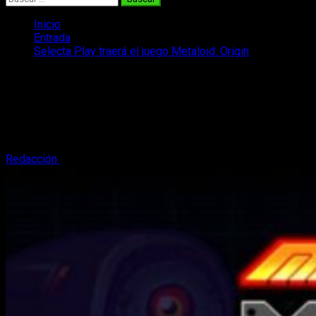
Inicio
Entrada
Selecta Play traerá el juego Metaloid: Origin
Selecta Play traerá el juego Metaloid:
Origin
¡Selecta Play traerá de la mano de Red Art el juego Metaloid:
Origin para Nintendo Switch y PlayStation 4! Os lo contamos.
Redacción
9 de enero, 2023
2 minutos de lectura