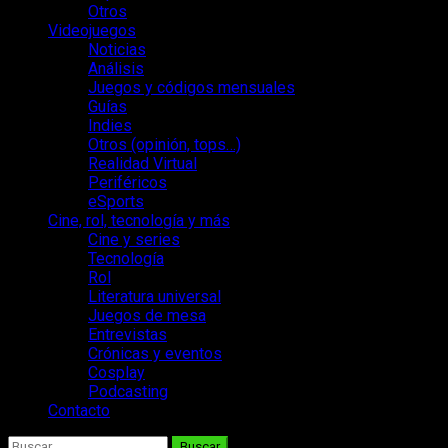
Otros
Videojuegos
Noticias
Análisis
Juegos y códigos mensuales
Guías
Indies
Otros (opinión, tops…)
Realidad Virtual
Periféricos
eSports
Cine, rol, tecnología y más
Cine y series
Tecnología
Rol
Literatura universal
Juegos de mesa
Entrevistas
Crónicas y eventos
Cosplay
Podcasting
Contacto
Buscar: