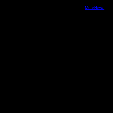
Copyright © Todos los derechos reservados.
|
MoreNews
por AF themes.