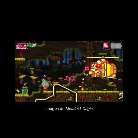
sueltan los robots derrotados para desbloquear nuevas
armas en cualquier momento, y consigue el poder necesario
para acabar con los jefes.
Características de
Metaloid: Origin
Imagen de
Metaloid: Origin
Elige entre 3 guerreros androides con habilidades
únicas.
Atraviesa 9 niveles con distintos biomas.