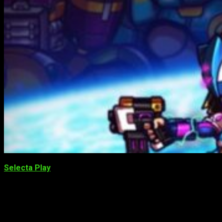
Selecta Play
traerá de la mano de
Red Art
el juego
Metaloid:
Origin
para
Nintendo Switch y PlayStation 4.
En efecto,
hablamos de la secuela del clásico de correr y disparar
METAGAL
. Ponte en la piel de 3 androides «Predator» para
defender su mundo contra el ejército de robots de Lucian
Corp. Cada personaje jugable ofrece ventajas distintas: