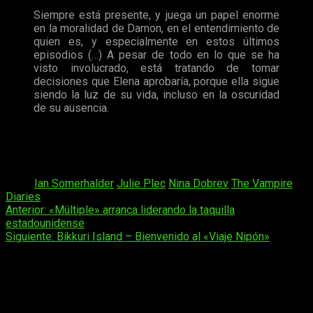
Siempre está presente, y juega un papel enorme
en la moralidad de Damon, en el entendimiento de
quien es, y especialmente en estos últimos
episodios (…) A pesar de todo en lo que se ha
visto involucrado, está tratando de tomar
decisiones que Elena aprobaría, porque ella sigue
siendo la luz de su vida, incluso en la oscuridad
de su ausencia.
Seguro que esta noticia alegrará a muchos. Sin embargo, es
inevitable plantearse una cuestión: ¿Significa esto que
Bonnie
va a morir? (Una vez más)
Tags:
Ian Somerhalder
Julie Plec
Nina Dobrev
The Vampire
Diaries
Navegación
Anterior:
«Múltiple» arranca liderando la taquilla
estadounidense
de
Siguiente:
Bikkuri Island – Bienvenido al «Viaje Nipón»
entradas
Deja una respuesta
Tu dirección de correo electrónico no será publicada.
Los
campos obligatorios están marcados con
*