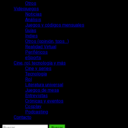
Otros
Videojuegos
Noticias
Análisis
Juegos y códigos mensuales
Guías
Indies
Otros (opinión, tops…)
Realidad Virtual
Periféricos
eSports
Cine, rol, tecnología y más
Cine y series
Tecnología
Rol
Literatura universal
Juegos de mesa
Entrevistas
Crónicas y eventos
Cosplay
Podcasting
Contacto
Buscar: