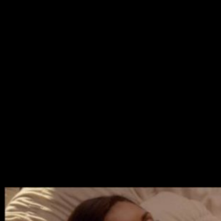
idea. Aunque todos sabemos que es mejor así…
Crónicas
Vampíricas
llega a su final definitivo. ¿Volveremos a ver a
Nina Dobrev
como
Elena
? Sigue leyendo y despeja tus
dudas. (SPOILER ALERT!)
Ocho son las temporadas que hemos vivido junto a los
vampiros, hombres lobo y demás personajes de
Mystic
Falls
. Ocho años son los que sus carismáticos protagonistas
nos han acompañado. Pero ha llegado el momento de decir
adiós.
Aunque de todos ellos, una persona se despidió antes de
tiempo:
Elena
. Recordemos que la joven protagonista quedó
reducida a un estado de “vida” latente hasta que
Bonnie
muriera y pudiera regresar. Desde entonces, las dudas sobre
si volveríamos a ver a
Elena
siempre han estado ahí. Debido
a las diferencias de
Nina Dobrev
con algún que otro miembro
del reparto (ejem, ejem…) había muchas posibilidades de que
su personaje no volviera, como tal, nunca.