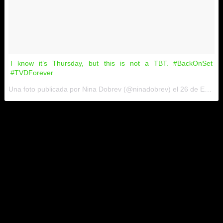
I know it’s Thursday, but this is not a TBT. #BackOnSet
#TVDForever
Una foto publicada por Nina Dobrev (@ninadobrev) el
26 de Ene de 2017 a la(s) 9:19 PST
Como veis, en la foto se puede apreciar el guion del último
capítulo de la serie, el número 16. Bajo el título de
I was
feeling epic
, este episodio ha sido dirigido por
Julie Plec
y
escrito por ella misma junto a
Kevin Williamson
. Ambos
trabajaron juntos en el piloto de la serie, por lo que no se nos
ocurre mejor elección para el final.
Como ya sabréis, en realidad
Elena
nunca se fue del todo.
Aunque la serie ha continuado bastante bien sin ella, un
personaje tan importante no podía marcharse sin pena ni
gloria. El mismo
Ian Somerhalder
se manifestó
recientemente a este respecto.