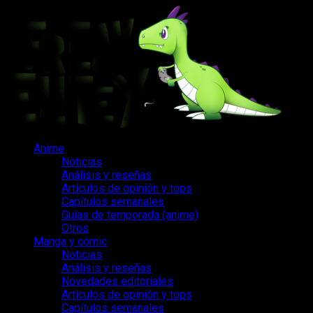
Saltar
al
contenido
Menú
Anime
principal
Noticias
Análisis y reseñas
Artículos de opinión y tops
Capítulos semanales
Guías de temporada (anime)
Otros
Manga y cómic
Noticias
Análisis y reseñas
Novedades editoriales
Artículos de opinión y tops
Capítulos semanales