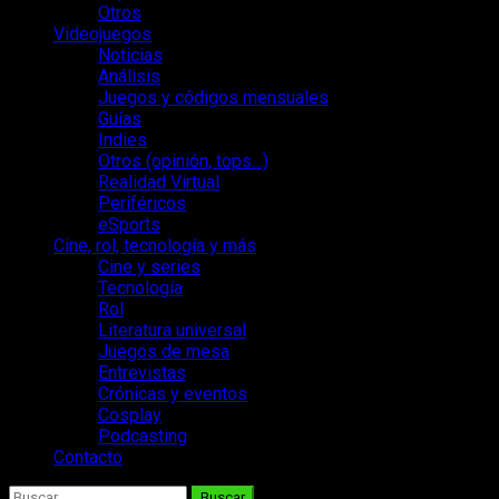
Otros
Videojuegos
Noticias
Análisis
Juegos y códigos mensuales
Guías
Indies
Otros (opinión, tops…)
Realidad Virtual
Periféricos
eSports
Cine, rol, tecnología y más
Cine y series
Tecnología
Rol
Literatura universal
Juegos de mesa
Entrevistas
Crónicas y eventos
Cosplay
Podcasting
Contacto
Buscar: