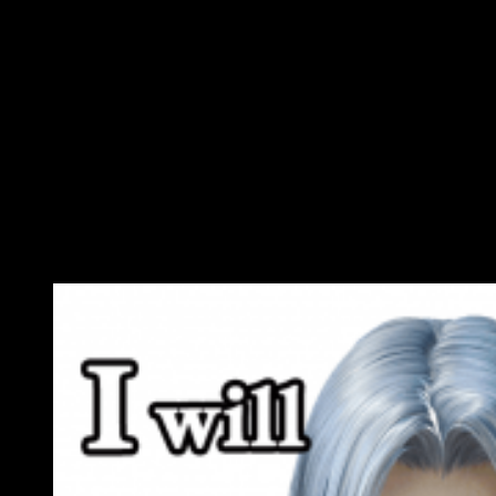
cuales podrán conseguir valiosos materiales de mejora de
armas.
Nuevo mapa, recompensas
cooperativas y pegatinas
El nuevo mapa es Mundo de la Ilusión, Carbuncle. Este mapa
renovado tiene tres caminos que los jugadores podrán
completar para ganar orbes de guardia, de poder y cristales.
Por otro lado, los jugadores pueden ganar hasta 2.000 gemas
por participar en misiones multijugador con nuevos jugadores.
Asimismo, ya está disponible el segundo set de pegatinas.