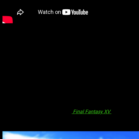
Doble recompensa de misiones
Los jugadores podrán recibir recompensas de primera clase
además de las habituales por inicio de sesión, incluyendo
artefactos de conocimiento, piedras de poder, tickets de
sorteo, etc…, además del doble ratio de aparición de Kactuars.
También podrán conseguir el doble de fichas de artefactos
radiantes, y el triple de lo normal en las recompensas de las
misiones diarias.
Nuevas historias
Estarán disponibles a partir del 12 de febrero, y gracias a
ellas podrás adquirir a Ignis, del
Final Fantasy XV
a tu lista de
personajes, una vez hayas completado el nuevo contenido de
la historia.