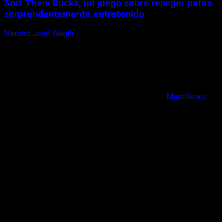
Sort Them Ducks, un juego sobre recoger patos
sorprendentemente entretenido
Marcos José Wagih
8 de agosto, 2026
X
Facebook
Instagram
Youtube
Copyright © Todos los derechos reservados.
|
MoreNews
por AF themes.