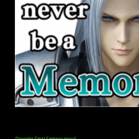
Segundo aniversario de Dissidia Final Fantasy Opera Om
Aprovecha la celebración por todo lo grande de este segundo
aniversario de
Dissidia Final Fantasy Opera Omnia
.
Tags:
Dissidia
Final Fantasy
movil