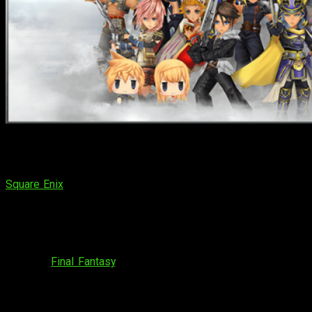
Más de 7 millones de jugadores en todo el mundo han
disfrutado de esta aventura, y
Dissidia Final Fantasy Opera
Omnia
está de celebración por su segundo aniversario.
Square Enix
invita a todos los usuarios a celebrar el segundo
aniversario de su exitoso juego RPG para dispositivos
móviles
Dissidia Final Fantasy Opera Omnia
con nuevos
contenidos y promociones.
Con docenas de personajes jugables procedentes del
universo
Final Fantasy
, y más de 7 millones de jugadores en
todo el mundo, adéntrate en la aventura
DISSIDIA FINAL
FANTASY OPERA OMNIA
, con nuevas misiones, personajes,
vestimentas y muchos más contenidos añadidos de forma