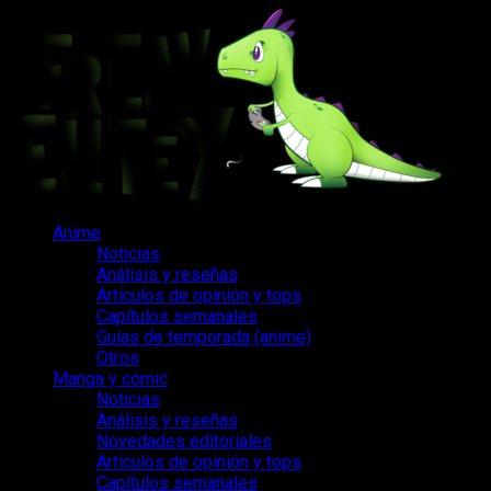
Saltar
al
contenido
Menú
Anime
principal
Noticias
Análisis y reseñas
Artículos de opinión y tops
Capítulos semanales
Guías de temporada (anime)
Otros
Manga y cómic
Noticias
Análisis y reseñas
Novedades editoriales
Artículos de opinión y tops
Capítulos semanales