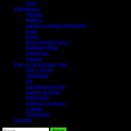
Otros
Videojuegos
Noticias
Análisis
Juegos y códigos mensuales
Guías
Indies
Otros (opinión, tops…)
Realidad Virtual
Periféricos
eSports
Cine, rol, tecnología y más
Cine y series
Tecnología
Rol
Literatura universal
Juegos de mesa
Entrevistas
Crónicas y eventos
Cosplay
Podcasting
Contacto
Buscar: