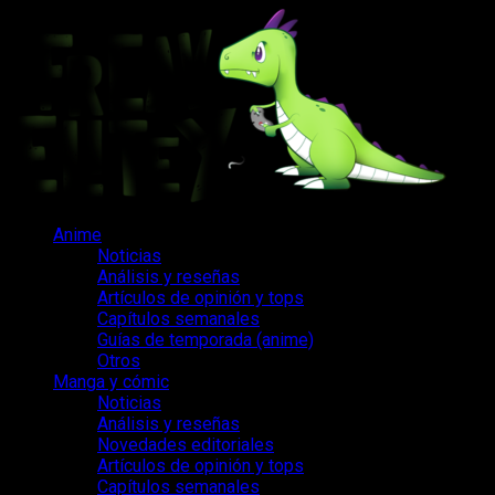
Saltar
al
contenido
Menú
Anime
principal
Noticias
Análisis y reseñas
Artículos de opinión y tops
Capítulos semanales
Guías de temporada (anime)
Otros
Manga y cómic
Noticias
Análisis y reseñas
Novedades editoriales
Artículos de opinión y tops
Capítulos semanales