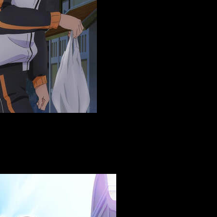
e interesante para el próximo mes.
El cine proyectará los cua
:00h
. Aquí mismo os damos toda la información necesaria acerca 
d y por una buena causa