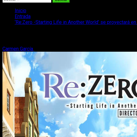
Inicio
Entrada
‘Re:Zero -Starting Life in Another World’ se proyectará e
‘Re:Zero -Starting Life in Another World
Carmen García
22 de enero, 2020
3 minutos de lectura