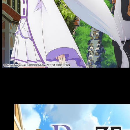
El Palacio de la Prensa de Madrid nos ofrece un plan bastant
World – Director’s Cut
. Será el próximo
4 de febrero a las 20
Podremos disfrutar de
Re:Zero
en Madri