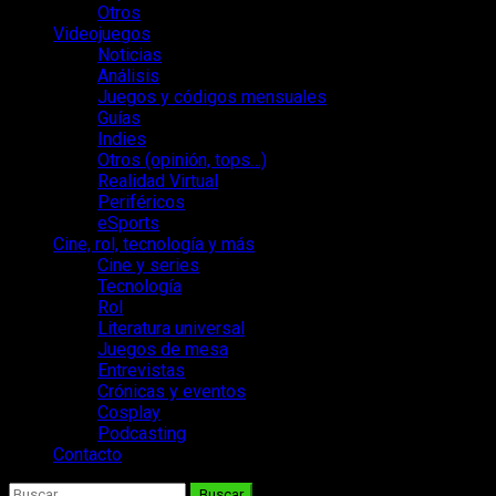
Otros
Videojuegos
Noticias
Análisis
Juegos y códigos mensuales
Guías
Indies
Otros (opinión, tops…)
Realidad Virtual
Periféricos
eSports
Cine, rol, tecnología y más
Cine y series
Tecnología
Rol
Literatura universal
Juegos de mesa
Entrevistas
Crónicas y eventos
Cosplay
Podcasting
Contacto
Buscar: