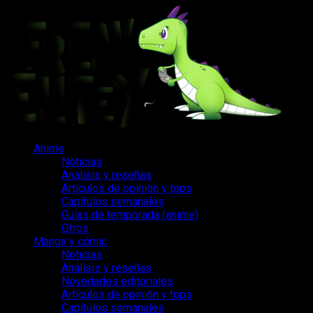
Saltar
al
contenido
Menú
Anime
principal
Noticias
Análisis y reseñas
Artículos de opinión y tops
Capítulos semanales
Guías de temporada (anime)
Otros
Manga y cómic
Noticias
Análisis y reseñas
Novedades editoriales
Artículos de opinión y tops
Capítulos semanales