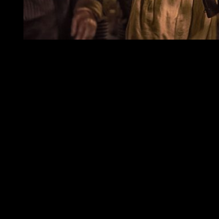
El pueblo llano levantándose contra el antiguo régimen
Lo peor: la historia a medias
La compleja trama
que nos exponen
abarca demasiado
. El
relato ha querido centrarse solo en el proceso de
nacimiento
de la República
. Sin embargo, centrándose solo en esto
deja
de lado muchas cosas
. Este momento histórico es muy
complejo y denso. Demasiado para poder abarcarlo en una
película y dejar todo bien explicado y desarrollado.
La poca
participación del rey Luix XVI en los sucesos
, hace que se
le represente como cabeza de turco de un
gobierno
corrupto
que llevó a Francia y a París a la
revolución
.
En resumen
, esta cinta no arroja una visión novedosa de
este histórico suceso.
No supone un cambio
a lo visto hasta
ahora y no ofrece nada nuevo. La trama trágica y el drama no
quedan patentes en el guion. Todo
el sentimiento viene de
los propios personajes
y de la gran interpretación del