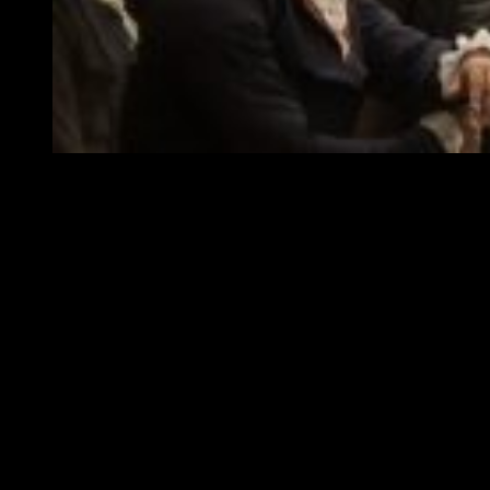
Los juicios de Robespierre
Lo mejor: los actores
Un pueblo y su rey
nos relata los días de la revolución
francesa antes del nacimiento de la República. Esta trama en
ocasiones es algo compleja. Sin embargo
la trama cobra
fuerza en determinados momentos
gracias a la
apasionada e impetuosa actuación de los actores, entre los
que destacaría a:
Luois Garrel
como Robespierre,
Guillame
Marquet
como el presidente de la Asamblea,
Adèle Haenel
como Françoise y
Jean-Pierre Duret
como Gamon.
El gran conjunto de actores
que conforman el elenco,
hacen un excepcional trabajo a la hora de mostrarnos los
sentimientos detrás de los hecho
s. Especialmente como