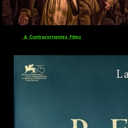
Gracias a
A Contracorrientes Films
pudimos disfrutar la
semana pasada en exclusiva del preestreno de la
superproducción francesa
:
Un pueblo y su rey