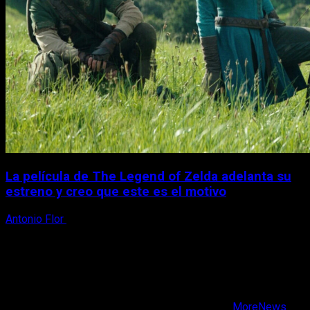
La película de The Legend of Zelda adelanta su
estreno y creo que este es el motivo
Antonio Flor
14 de mayo, 2026
X
Facebook
Instagram
Youtube
Copyright © Todos los derechos reservados.
|
MoreNews