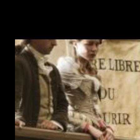
atormentado, más como espectador de los sucesos que
como partícipe. La cinta nos explica cómo pasó de ser un rey
al que querían los parisinos en plena revolución que estuviera
con ellos y les defendiera de los políticos que llevaban a
Francia a la hambruna. A acabar siendo
juzgado por traición
a Francia al intentar escapar de París.