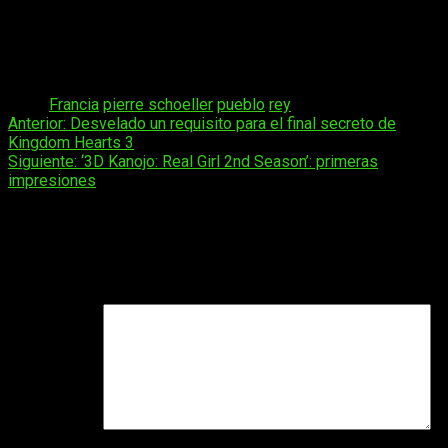
elenco.
Un pueblo y su rey
se estrenará en los cines españoles el
15
de marzo
de este año.
Tags:
Francia
pierre schoeller
pueblo
rey
Navegación
Anterior:
Desvelado un requisito para el final secreto de
Kingdom Hearts 3
de
Siguiente:
‘3D Kanojo: Real Girl 2nd Season’: primeras
entradas
impresiones
Deja una respuesta
Tu dirección de correo electrónico no será publicada.
Los
campos obligatorios están marcados con
*
Comentario
*