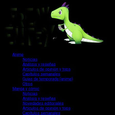
Saltar
al
contenido
Menú
Anime
principal
Noticias
Análisis y reseñas
Artículos de opinión y tops
Capítulos semanales
Guías de temporada (anime)
Otros
Manga y cómic
Noticias
Análisis y reseñas
Novedades editoriales
Artículos de opinión y tops
Capítulos semanales