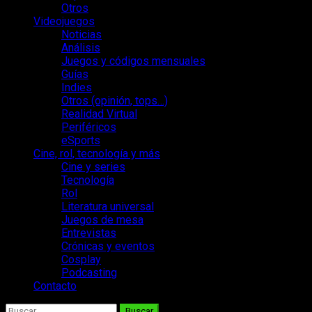
Otros
Videojuegos
Noticias
Análisis
Juegos y códigos mensuales
Guías
Indies
Otros (opinión, tops…)
Realidad Virtual
Periféricos
eSports
Cine, rol, tecnología y más
Cine y series
Tecnología
Rol
Literatura universal
Juegos de mesa
Entrevistas
Crónicas y eventos
Cosplay
Podcasting
Contacto
Buscar: