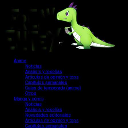
Saltar
al
contenido
Menú
Anime
principal
Noticias
Análisis y reseñas
Artículos de opinión y tops
Capítulos semanales
Guías de temporada (anime)
Otros
Manga y cómic
Noticias
Análisis y reseñas
Novedades editoriales
Artículos de opinión y tops
Capítulos semanales