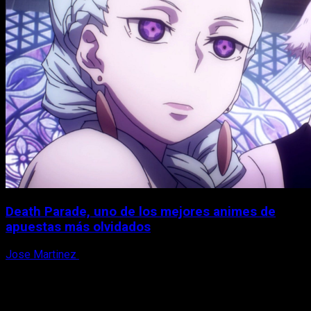
Death Parade, uno de los mejores animes de
apuestas más olvidados
Jose Martinez
7 de agosto, 2026
X
Facebook
Instagram