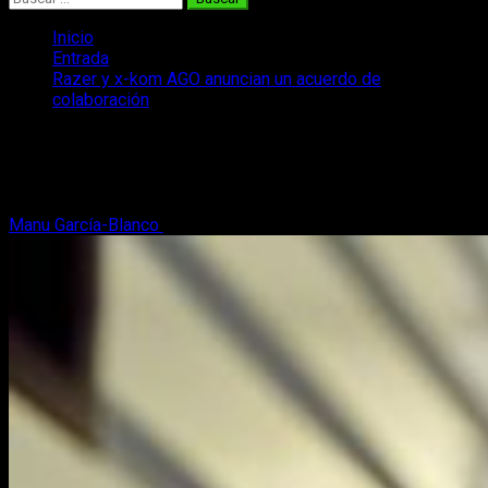
Inicio
Entrada
Razer y x-kom AGO anuncian un acuerdo de
colaboración
Razer y x-kom AGO anuncian un
acuerdo de colaboración
Manu García-Blanco
25 de febrero, 2020
2 minutos de lectura