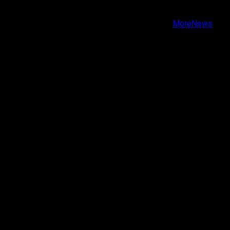
Youtube
Copyright © Todos los derechos reservados.
|
MoreNews
por AF themes.