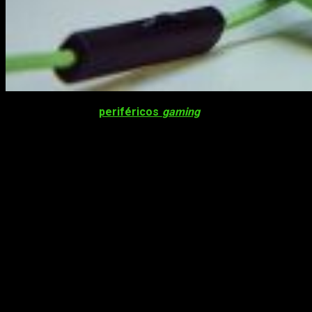
Razer, la marca de
periféricos
gaming
, sigue apostando por
los esports. En esta ocasión han puesto la mira en
Polonia
con el equipo de
x-kom AGO
, uno de los líderes —en
la actualidad— de los deportes electrónicos profesionales en
el país.
Team Razer continua su expansión en
Europa
Si algo tienen en común este equipo competitivo y la marca
Razer, es su
concepto del entrenamiento y competición
,
una filosofía basada en el esfuerzo y la dedicación. Por esto
consideran que los periféricos, el material de juego o el
entorno, nunca deberían ser un factor limitante para los
jugadores, sino una
ventaja
para los mismos. El