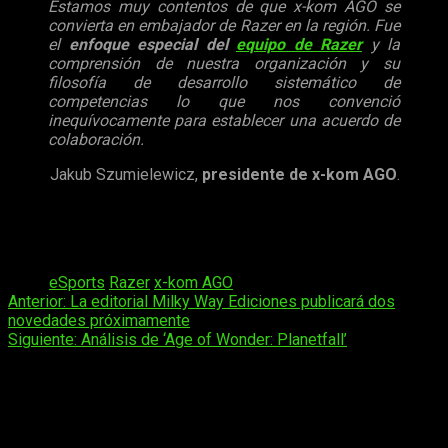
Estamos muy contentos de que x-kom AGO se
convierta en embajador de Razer en la región.
Fue
el
enfoque especial del
equipo de Razer
y la
comprensión de nuestra organización y su
filosofía de desarrollo sistemático de
competencias lo que nos convenció
inequívocamente para establecer una acuerdo de
colaboración.
Jakub Szumielewicz,
presidente de
x-kom AGO
.
El futuro pinta bien para los chicos de Polonia, que podrían
revolucionar los e
sports en Europa
gracias a sus esfuerzos,
entrenamiento y a este nuevo acuerdo.
Tags:
eSports
Razer
x-kom AGO
Navegación
Anterior:
La editorial Milky Way Ediciones publicará dos
novedades próximamente
de
Siguiente:
Análisis de ‘Age of Wonder: Planetfall’
entradas
Deja una respuesta
Tu dirección de correo electrónico no será publicada.
Los
campos obligatorios están marcados con
*