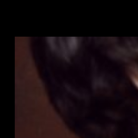
entrenamiento progresivo de
x-kom AGO
, ha sido el factor
que ha atraído al
Team Razer
y el origen de esta
colaboración. Así pues, pondrán a disposición del equipo los
últimos periféricos de alta gama de la marca y participarán en
distintos eventos junto a la misma.