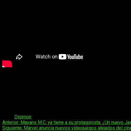
Sinopsis
Digimon Adventure tri.
(
デジモンアドベンチャー tri.)
es
Digimon Adventure
y
Digimon Adventure 02
. Transcurre
Tags:
Digimon
Navegación
Anterior:
Mayans M.C. ya tiene a su protagonista: ¿Un nuevo Jax
Siguiente:
Marvel anuncia nuevos videojuegos alejados del cin