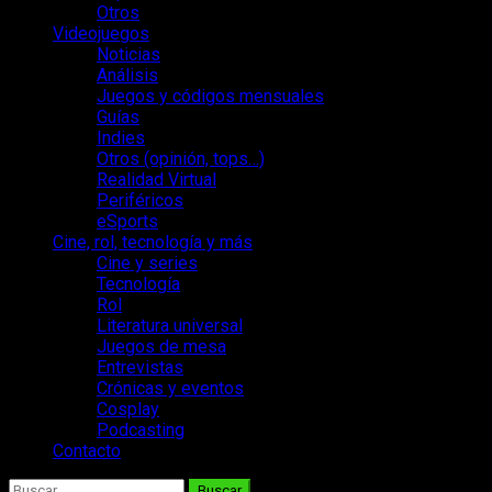
Otros
Videojuegos
Noticias
Análisis
Juegos y códigos mensuales
Guías
Indies
Otros (opinión, tops…)
Realidad Virtual
Periféricos
eSports
Cine, rol, tecnología y más
Cine y series
Tecnología
Rol
Literatura universal
Juegos de mesa
Entrevistas
Crónicas y eventos
Cosplay
Podcasting
Contacto
Buscar: