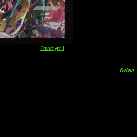
nture Tri | Fuente:
Crunchyroll
se estrenó el pasado sábado en Japón. El filme estará en cartel
ó en Japón el
21 de
noviembre de 2015
. La segunda,
Ketsui
(
luz el
24 de septiembre de 2016
. Crunchyroll emitió los tres f