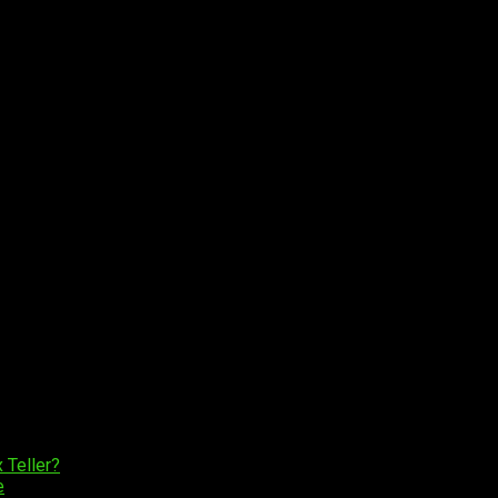
 una serie de seis OVAs producida por Toei Animation. Es la sé
 en el año 2005, tres años después de
Digimon Adventure 02
.
 Teller?
e