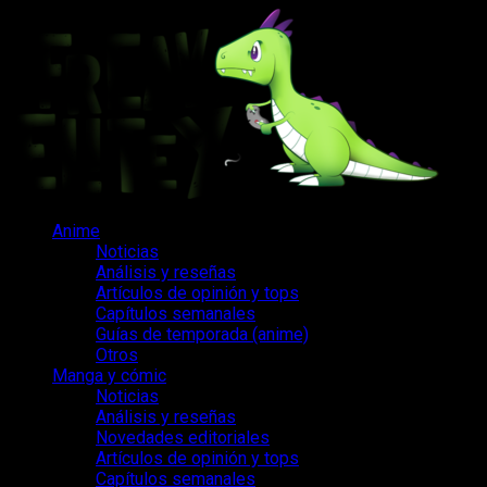
Saltar
al
contenido
Menú
Anime
principal
Noticias
Análisis y reseñas
Artículos de opinión y tops
Capítulos semanales
Guías de temporada (anime)
Otros
Manga y cómic
Noticias
Análisis y reseñas
Novedades editoriales
Artículos de opinión y tops
Capítulos semanales