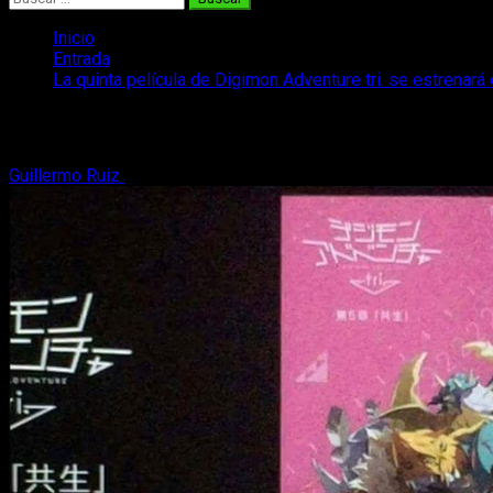
Inicio
Entrada
La quinta película de Digimon Adventure tri. se estrenará
La quinta película de Digimon Adventure 
Guillermo Ruiz
26 de febrero, 2017
2 minutos de lectura