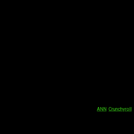
ptima serie de la franquicia
Digimon
y la continuación de
Fuente:
ANN
,
Crunchyroll