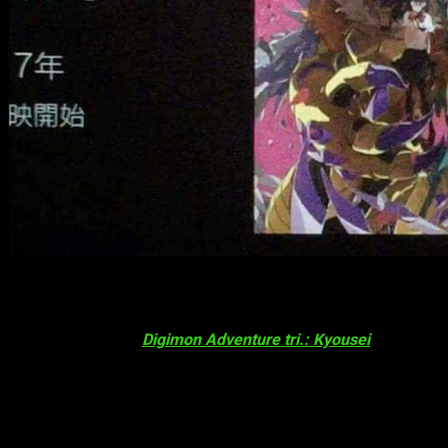
Imagen promocional de 'Digimon Adventure tri. Kyousei', quinta 
El
staff
del proyecto animado
Digimon Adventure tri.
revelab
llevará por nombre
Digimon Adventure tri.: Kyousei
(Unión en 
Quinta película de
Digimon Adventure tri
Durante el evento también se mostró una imagen promocional 
entonces, que esta quinta entrega estará centrada en ambas f