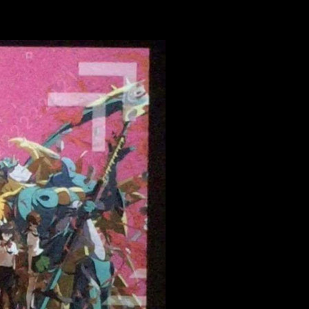
a película de
Digimon Adventure tri.
Podéis ver la imagen compl