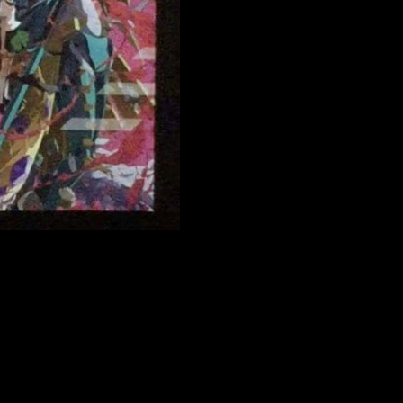
película de 'Digimon Adventure tri.'
a en un evento celebrado en Shinjuku Wald 9 de Tokio informac
japonés). Además también han desvelado que dicha película
se 
: título y fecha de estreno
de la quinta entrega de este proyecto animado. En ella podemo
éminas. Habrá que esperar hasta su estreno para comprobarlo.