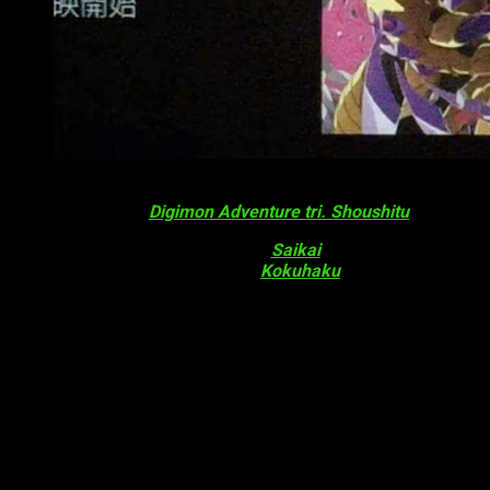
Imagen promocional de la quinta película de Digimon Adve
La cuarta película,
Digimon Adventure tri. Shoushitu
(Pérdida) 
La primera película del proyecto,
Saikai
(Reunión) se estren
dicho año. Finalmente, la tercera,
Kokuhaku
(Confesión) vio la 
Tráiler